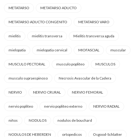
METATARSO
METATARSO ADUCTO
METATARSO ADUCTO CONGENITO
METATARSO VARO
mielitis
mielitis transversa
Mielitis transversa aguda
mielopatia
mielopatia cervical
MIOFASCIAL
muscular
MUSCULO PECTORAL
musculo popliteo
MUSCULOS
musculo supraespinoso
Necrosis Avascular de la Cadera
NERVIO
NERVIO CRURAL
NERVIO FEMORAL
nervio popliteo
nervio popliteo externo
NERVIO RADIAL
niños
NODULOS
nodulos de bouchard
NODULOS DE HEBERDEN
ortopedicos
Osgood-Schlatter