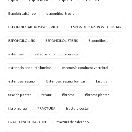
Espolón calcáneo
espondiloartrosis
ESPONDILOARTROSIS CERVICAL
ESPONDILOARTROSIS LUMBAR
ESPONDILOLISIS
ESPONDILOLISTESIS
Espondilosis
estenosis
estenosis conducto cervical
estenosis conducto lumbar
estenosis conducto vertebral
estenosis espinal
Estenosis espinal lumbar
fascitis
fascitis plantar
femur
fibroma
fibroma plantar
fibromialgia
FRACTURA
fractura costal
FRACTURA DE BARTON
fractura de calcaneo