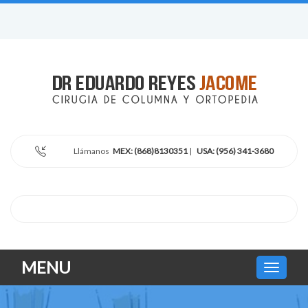
Llámanos
MEX: (868)8130351
|
USA: (956) 341-3680
MENU