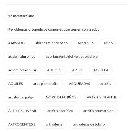
5o metatarsiano
9 problemas ortopédicos comunes que vienen con la edad
AARSKOG
ablandamiento oseo
acetabulo
acido
acido hialuronico
acortamiento del 4o dedo del pie
acromioclavicular
ADUCTO
APERT
AQUILEA
AQUILES
arco plantar alto
ARQUEADAS
artritis
artritis del pulgar
ARTRITIS EN NIÑOS
ARTRITIS INFANTIL
ARTRITIS JUVENIL
artritis psorisica
artritis reumatoide
ARTROCENTESIS
artrodesis
artrodesis de tobillo