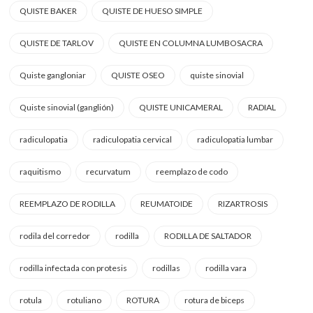
QUISTE BAKER
QUISTE DE HUESO SIMPLE
QUISTE DE TARLOV
QUISTE EN COLUMNA LUMBOSACRA
Quiste gangloniar
QUISTE OSEO
quiste sinovial
Quiste sinovial (ganglión)
QUISTE UNICAMERAL
RADIAL
radiculopatia
radiculopatia cervical
radiculopatia lumbar
raquitismo
recurvatum
reemplazo de codo
REEMPLAZO DE RODILLA
REUMATOIDE
RIZARTROSIS
rodila del corredor
rodilla
RODILLA DE SALTADOR
rodilla infectada con protesis
rodillas
rodilla vara
rotula
rotuliano
ROTURA
rotura de biceps