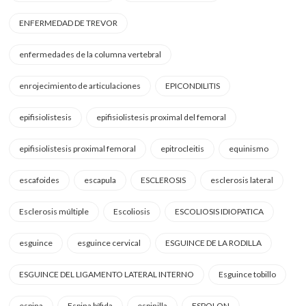
ENFERMEDAD DE TREVOR
enfermedades de la columna vertebral
enrojecimiento de articulaciones
EPICONDILITIS
epifisiolistesis
epifisiolistesis proximal del femoral
epifisiolistesis proximal femoral
epitrocleitis
equinismo
escafoides
escapula
ESCLEROSIS
esclerosis lateral
Esclerosis múltiple
Escoliosis
ESCOLIOSIS IDIOPATICA
esguince
esguince cervical
ESGUINCE DE LA RODILLA
ESGUINCE DEL LIGAMENTO LATERAL INTERNO
Esguince tobillo
espina
Espina bífida
espinilla
ESPOLON