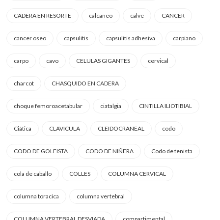
CADERA EN RESORTE
calcaneo
calve
CANCER
cancer oseo
capsulitis
capsulitis adhesiva
carpiano
carpo
cavo
CELULAS GIGANTES
cervical
charcot
CHASQUIDO EN CADERA
choque femoroacetabular
ciatalgia
CINTILLA ILIOTIBIAL
Ciática
CLAVICULA
CLEIDOCRANEAL
codo
CODO DE GOLFISTA
CODO DE NIÑERA
Codo de tenista
cola de caballo
COLLES
COLUMNA CERVICAL
columna toracica
columna vertebral
COLUMNA VERTEBRAL DESVIADA
compartimental