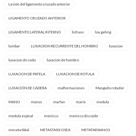
Lesión del ligamento cruzado anterior
LIGAMENTO CRUZADO ANTERIOR
LIGAMENTO LATERAL INTERNO
lisfranc
lou gehrig
lumbar
LUXACIION RECURRENTE DEL HOMBRO
luxacion
luxacion de codo
luxacion de hombro
LUXACION DE PATELA
LUXACION DE ROTULA
LUXACIÓN DE CADERA
malformaciones
Manguito rotador
MANO
manos
marfan
marie
medula
medula espinal
menisco
menisco discoide
meseta tibial
METASTASIS OSEA
METATARSIANOS