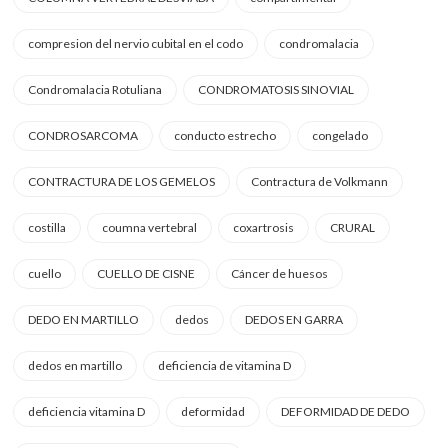
compresion del nervio cubital en el codo
condromalacia
Condromalacia Rotuliana
CONDROMATOSIS SINOVIAL
CONDROSARCOMA
conducto estrecho
congelado
CONTRACTURA DE LOS GEMELOS
Contractura de Volkmann
costilla
coumna vertebral
coxartrosis
CRURAL
cuello
CUELLO DE CISNE
Cáncer de huesos
DEDO EN MARTILLO
dedos
DEDOS EN GARRA
dedos en martillo
deficiencia de vitamina D
deficiencia vitamina D
deformidad
DEFORMIDAD DE DEDO