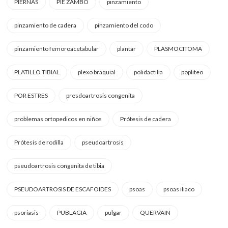
PIERNAS
PIE ZAMBO
pinzamiento
pinzamiento de cadera
pinzamiento del codo
pinzamiento femoroacetabular
plantar
PLASMOCITOMA
PLATILLO TIBIAL
plexo braquial
polidactilia
popliteo
POR ESTRES
presdoartrosis congenita
problemas ortopedicos en niños
Prótesis de cadera
Prótesis de rodilla
pseudoartrosis
pseudoartrosis congenita de tibia
PSEUDOARTROSIS DE ESCAFOIDES
psoas
psoas iliaco
psoriasis
PUBLAGIA
pulgar
QUERVAIN