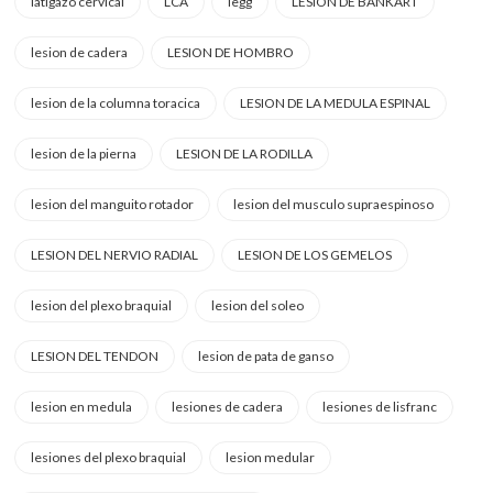
latigazo cervical
LCA
legg
LESION DE BANKART
lesion de cadera
LESION DE HOMBRO
lesion de la columna toracica
LESION DE LA MEDULA ESPINAL
lesion de la pierna
LESION DE LA RODILLA
lesion del manguito rotador
lesion del musculo supraespinoso
LESION DEL NERVIO RADIAL
LESION DE LOS GEMELOS
lesion del plexo braquial
lesion del soleo
LESION DEL TENDON
lesion de pata de ganso
lesion en medula
lesiones de cadera
lesiones de lisfranc
lesiones del plexo braquial
lesion medular