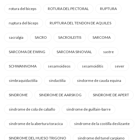
rotura del biceps
ROTURA DEL PECTORAL
RUPTURA
ruptura del biceps
RUPTURA DEL TENDON DE AQUILES
sacralgia
SACRO
SACROILEITIS
SARCOMA
SARCOMA DE EWING
SARCOMA SINOVIAL
sastre
SCHWANNOMA
sesamoideos
sesamoiditis
sever
simbraquidactilia
sindactilia
sindorme de cauda equina
SINDROME
SINDROME DE AARSKOG
SINDROME DE APERT
sindrome de cola de caballo
sindrome de guillain-barre
sindrome de la abertura toracica
sindrome de la costilla deslizante
SINDROME DEL HUESO TRIGONO
sindrome del tunel carpiano