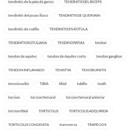
tendinitis de la pata de ganso
TENDINITIS DEL BICEPS
tendinitis del psoas iliaco
TENDINITIS DE QUERVAIN
tendinitis de rodilla
TENDINITIS EN ROTULA
TENDINITIS ROTULIANA
TENDINOPATIAS
tendon
tendon de aquiles
tendon de Aquiles corto
tendon ganglion
TENDON INFLAMADO
TENISTYA
TENOBURSITIS
tenosinovitis
TIBIA
tibial
tobillo
tooth
torsion
torsion femoral
torsion femoral anterior
torsion tibial
TORTICOLIS
TORTICOLIS ADQUIRIDA
TORTICOLIS CONGENITA
transversa
TRAPECIOS