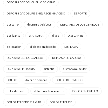
DEFORMIDAD DEL CUELLO DE CISNE
DEFORMIDAD DEL PIE EN EL RECIEN NACIDO
DEPORTE
desgarro
desgarro de biceps
DESGARRO DE LOS GEMELOS
deslizante
DIATROFIA
disco
DISECANTE
dislocacion
dislocacion de codo
DISPLASIA
DISPLASIA CLEIDOCRANEAL
DISPLASIA DE CADERA
DISPLASIA EPIFISARIA
distrofia
distrofia muscular
DOLOR
dolor de hombro
DOLOR DEL CIATICO
dolor del codo
dolor en articulaciones
DOLOR EN CUELLO
DOLOR EN DEDO PULGAR
DOLOR EN EL PIE