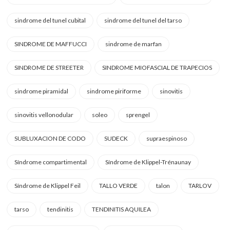
sindrome del tunel cubital
sindrome del tunel del tarso
SINDROME DE MAFFUCCI
sindrome de marfan
SINDROME DE STREETER
SINDROME MIOFASCIAL DE TRAPECIOS
sindrome piramidal
sindrome piriforme
sinovitis
sinovitis vellonodular
soleo
sprengel
SUBLUXACION DE CODO
SUDECK
supraespinoso
Síndrome compartimental
Síndrome de Klippel-Trénaunay
Síndrome de Klippel Feil
TALLO VERDE
talon
TARLOV
tarso
tendinitis
TENDINITIS AQUILEA