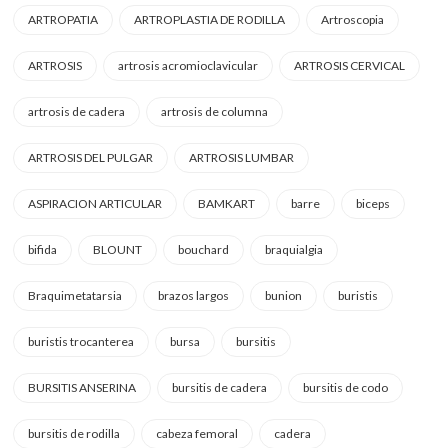
ARTROPATIA
ARTROPLASTIA DE RODILLA
Artroscopia
ARTROSIS
artrosis acromioclavicular
ARTROSIS CERVICAL
artrosis de cadera
artrosis de columna
ARTROSIS DEL PULGAR
ARTROSIS LUMBAR
ASPIRACION ARTICULAR
BAMKART
barre
biceps
bifida
BLOUNT
bouchard
braquialgia
Braquimetatarsia
brazos largos
bunion
buristis
buristis trocanterea
bursa
bursitis
BURSITIS ANSERINA
bursitis de cadera
bursitis de codo
bursitis de rodilla
cabeza femoral
cadera