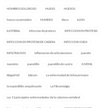
HOMBRO DOLOROSO
HUESO
HUESOS
hueso sesamoideo
HUMERO
iliaco
ILION
ILIOTIBIAL
infeccion de protesis
INFECCION EN PROTESIS
INFECCION EN PROTESIS DE CADERA
INFECCION OSEA
INFILTRACION
inflamacion de articulaciones
juanete
Juanetes
juanetillo
juanetillo de sastre
JUVENIL
klippel feil
labrum
La enfermedad de Scheuermann
la espondilitis anquilosante
La Fibromialgia
Las 11 principales enfermedades de la columna vertebral