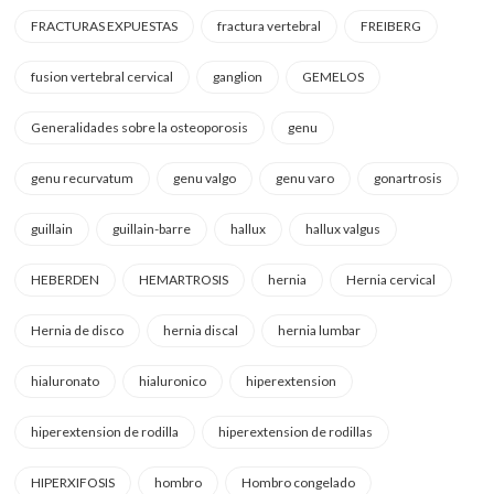
FRACTURAS EXPUESTAS
fractura vertebral
FREIBERG
fusion vertebral cervical
ganglion
GEMELOS
Generalidades sobre la osteoporosis
genu
genu recurvatum
genu valgo
genu varo
gonartrosis
guillain
guillain-barre
hallux
hallux valgus
HEBERDEN
HEMARTROSIS
hernia
Hernia cervical
Hernia de disco
hernia discal
hernia lumbar
hialuronato
hialuronico
hiperextension
hiperextension de rodilla
hiperextension de rodillas
HIPERXIFOSIS
hombro
Hombro congelado