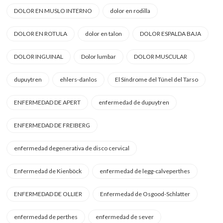
DOLOR EN MUSLO INTERNO
dolor en rodilla
DOLOR EN ROTULA
dolor en talon
DOLOR ESPALDA BAJA
DOLOR INGUINAL
Dolor lumbar
DOLOR MUSCULAR
dupuytren
ehlers-danlos
El Síndrome del Túnel del Tarso
ENFERMEDAD DE APERT
enfermedad de dupuytren
ENFERMEDAD DE FREIBERG
enfermedad degenerativa de disco cervical
Enfermedad de Kienböck
enfermedad de legg-calveperthes
ENFERMEDAD DE OLLIER
Enfermedad de Osgood-Schlatter
enfermedad de perthes
enfermedad de sever