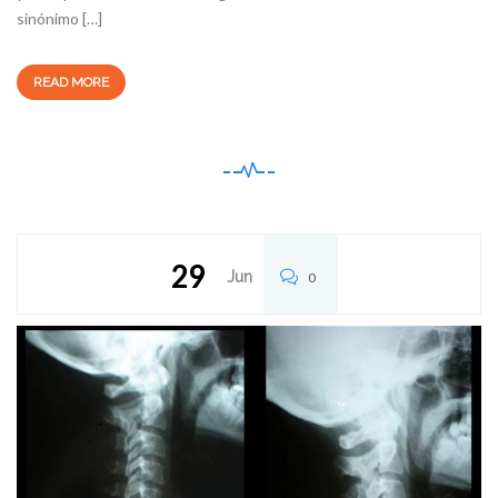
sinónimo […]
READ MORE
29
Jun
0