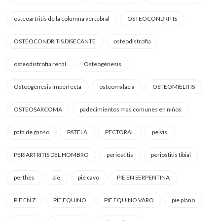
osteoartritis de la columna vertebral
OSTEOCONDRITIS
OSTEOCONDRITIS DISECANTE
osteodistrofia
osteodistrofia renal
Osteogénesis
Osteogénesis imperfecta
osteomalacia
OSTEOMIELITIS
OSTEOSARCOMA
padecimientos mas comunes en niños
pata de ganso
PATELA
PECTORAL
pelvis
PERIARTRITIS DEL HOMBRO
periostitis
periostitis tibial
perthes
pie
pie cavo
PIE EN SERPENTINA
PIE EN Z
PIE EQUINO
PIE EQUINO VARO
pie plano