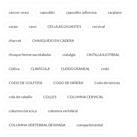
cancer oseo
capsulitis
capsulitis adhesiva
carpiano
carpo
cavo
CELULAS GIGANTES
cervical
charcot
CHASQUIDO EN CADERA
choque femoroacetabular
ciatalgia
CINTILLA ILIOTIBIAL
Ciática
CLAVICULA
CLEIDOCRANEAL
codo
CODO DE GOLFISTA
CODO DE NIÑERA
Codo de tenista
cola de caballo
COLLES
COLUMNA CERVICAL
columna toracica
columna vertebral
COLUMNA VERTEBRAL DESVIADA
compartimental