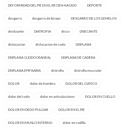
DEFORMIDAD DEL PIE EN EL RECIEN NACIDO
DEPORTE
desgarro
desgarro de biceps
DESGARRO DE LOS GEMELOS
deslizante
DIATROFIA
disco
DISECANTE
dislocacion
dislocacion de codo
DISPLASIA
DISPLASIA CLEIDOCRANEAL
DISPLASIA DE CADERA
DISPLASIA EPIFISARIA
distrofia
distrofia muscular
DOLOR
dolor de hombro
DOLOR DEL CIATICO
dolor del codo
dolor en articulaciones
DOLOR EN CUELLO
DOLOR EN DEDO PULGAR
DOLOR EN EL PIE
DOLOR EN MUSLO INTERNO
dolor en rodilla