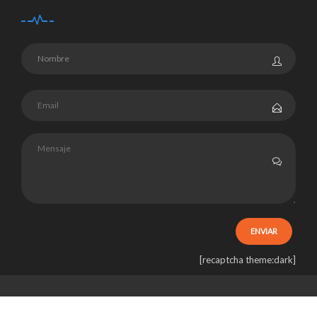
[recaptcha theme:dark]