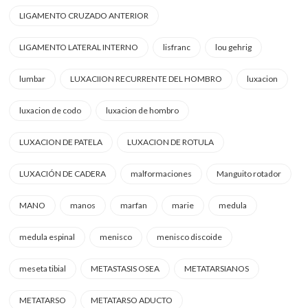
LIGAMENTO CRUZADO ANTERIOR
LIGAMENTO LATERAL INTERNO
lisfranc
lou gehrig
lumbar
LUXACIION RECURRENTE DEL HOMBRO
luxacion
luxacion de codo
luxacion de hombro
LUXACION DE PATELA
LUXACION DE ROTULA
LUXACIÓN DE CADERA
malformaciones
Manguito rotador
MANO
manos
marfan
marie
medula
medula espinal
menisco
menisco discoide
meseta tibial
METASTASIS OSEA
METATARSIANOS
METATARSO
METATARSO ADUCTO