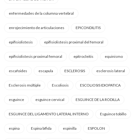
enfermedades de la columna vertebral
enrojecimiento de articulaciones
EPICONDILITIS
epifisiolistesis
epifisiolistesis proximal del femoral
epifisiolistesis proximal femoral
epitrocleitis
equinismo
escafoides
escapula
ESCLEROSIS
esclerosis lateral
Esclerosis múltiple
Escoliosis
ESCOLIOSIS IDIOPATICA
esguince
esguince cervical
ESGUINCE DE LA RODILLA
ESGUINCE DEL LIGAMENTO LATERAL INTERNO
Esguince tobillo
espina
Espina bífida
espinilla
ESPOLON