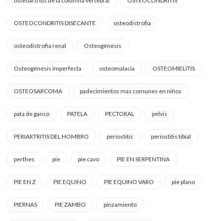
osteoartritis de la columna vertebral
OSTEOCONDRITIS
OSTEOCONDRITIS DISECANTE
osteodistrofia
osteodistrofia renal
Osteogénesis
Osteogénesis imperfecta
osteomalacia
OSTEOMIELITIS
OSTEOSARCOMA
padecimientos mas comunes en niños
pata de ganso
PATELA
PECTORAL
pelvis
PERIARTRITIS DEL HOMBRO
periostitis
periostitis tibial
perthes
pie
pie cavo
PIE EN SERPENTINA
PIE EN Z
PIE EQUINO
PIE EQUINO VARO
pie plano
PIERNAS
PIE ZAMBO
pinzamiento