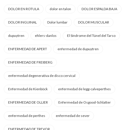
DOLOR EN ROTULA
dolor en talon
DOLOR ESPALDA BAJA
DOLOR INGUINAL
Dolor lumbar
DOLOR MUSCULAR
dupuytren
ehlers-danlos
El Síndrome del Túnel del Tarso
ENFERMEDAD DE APERT
enfermedad de dupuytren
ENFERMEDAD DE FREIBERG
enfermedad degenerativa de disco cervical
Enfermedad de Kienböck
enfermedad de legg-calveperthes
ENFERMEDAD DE OLLIER
Enfermedad de Osgood-Schlatter
enfermedad de perthes
enfermedad de sever
ENFERMEDAD DE TREVOR