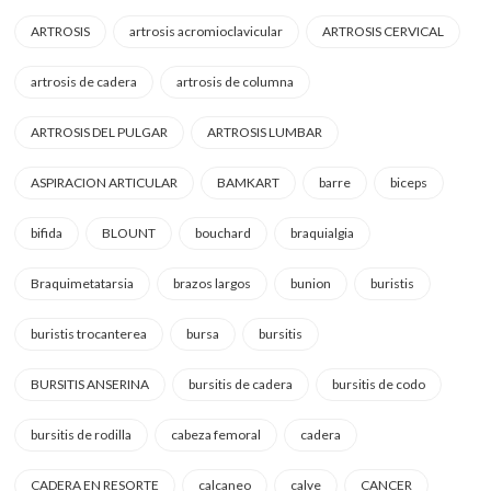
ARTROSIS
artrosis acromioclavicular
ARTROSIS CERVICAL
artrosis de cadera
artrosis de columna
ARTROSIS DEL PULGAR
ARTROSIS LUMBAR
ASPIRACION ARTICULAR
BAMKART
barre
biceps
bifida
BLOUNT
bouchard
braquialgia
Braquimetatarsia
brazos largos
bunion
buristis
buristis trocanterea
bursa
bursitis
BURSITIS ANSERINA
bursitis de cadera
bursitis de codo
bursitis de rodilla
cabeza femoral
cadera
CADERA EN RESORTE
calcaneo
calve
CANCER