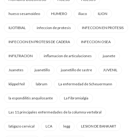
hueso sesamoideo
HUMERO
iliaco
ILION
ILIOTIBIAL
infeccion de protesis
INFECCION EN PROTESIS
INFECCION EN PROTESIS DE CADERA
INFECCION OSEA
INFILTRACION
inflamacion de articulaciones
juanete
Juanetes
juanetillo
juanetillo de sastre
JUVENIL
klippel feil
labrum
La enfermedad de Scheuermann
la espondilitis anquilosante
La Fibromialgia
Las 11 principales enfermedades de la columna vertebral
latigazo cervical
LCA
legg
LESION DE BANKART