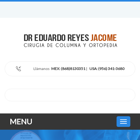
Llámanos
MEX: (868)8130351
|
USA: (956) 341-3680
MENU