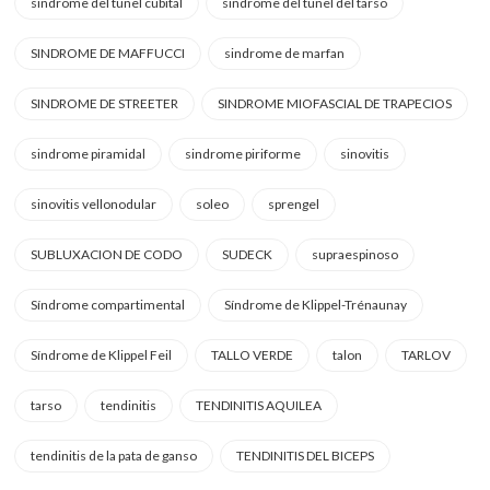
sindrome del tunel cubital
sindrome del tunel del tarso
SINDROME DE MAFFUCCI
sindrome de marfan
SINDROME DE STREETER
SINDROME MIOFASCIAL DE TRAPECIOS
sindrome piramidal
sindrome piriforme
sinovitis
sinovitis vellonodular
soleo
sprengel
SUBLUXACION DE CODO
SUDECK
supraespinoso
Síndrome compartimental
Síndrome de Klippel-Trénaunay
Síndrome de Klippel Feil
TALLO VERDE
talon
TARLOV
tarso
tendinitis
TENDINITIS AQUILEA
tendinitis de la pata de ganso
TENDINITIS DEL BICEPS