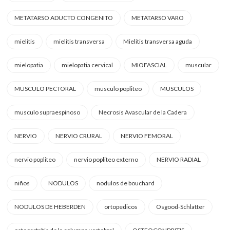
METATARSO ADUCTO CONGENITO
METATARSO VARO
mielitis
mielitis transversa
Mielitis transversa aguda
mielopatia
mielopatia cervical
MIOFASCIAL
muscular
MUSCULO PECTORAL
musculo popliteo
MUSCULOS
musculo supraespinoso
Necrosis Avascular de la Cadera
NERVIO
NERVIO CRURAL
NERVIO FEMORAL
nervio popliteo
nervio popliteo externo
NERVIO RADIAL
niños
NODULOS
nodulos de bouchard
NODULOS DE HEBERDEN
ortopedicos
Osgood-Schlatter