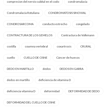
compresion del nervio cubital en el codo
condromalacia
Condromalacia Rotuliana
CONDROMATOSIS SINOVIAL
CONDROSARCOMA
conducto estrecho
congelado
CONTRACTURA DE LOS GEMELOS
Contractura de Volkmann
costilla
coumna vertebral
coxartrosis
CRURAL
cuello
CUELLO DE CISNE
Cáncer de huesos
DEDO EN MARTILLO
dedos
DEDOS EN GARRA
dedos en martillo
deficiencia de vitamina D
deficiencia vitamina D
deformidad
DEFORMIDAD DE DEDO
DEFORMIDAD DEL CUELLO DE CISNE