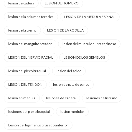
lesion de cadera
LESION DE HOMBRO
lesion de la columna toracica
LESION DE LA MEDULA ESPINAL
lesion de la pierna
LESION DE LA RODILLA
lesion del manguito rotador
lesion del musculo supraespinoso
LESION DEL NERVIO RADIAL
LESION DE LOS GEMELOS
lesion del plexo braquial
lesion del soleo
LESION DEL TENDON
lesion de pata de ganso
lesion en medula
lesiones de cadera
lesiones de lisfranc
lesiones del plexo braquial
lesion medular
Lesión del ligamento cruzado anterior