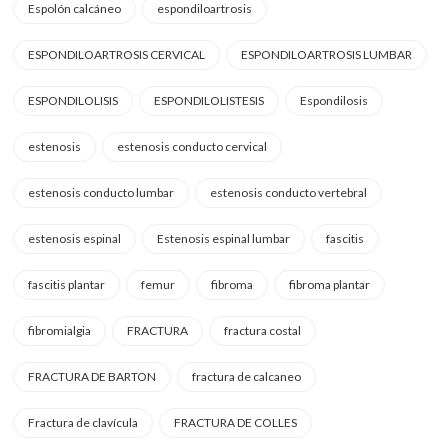
Espolón calcáneo
espondiloartrosis
ESPONDILOARTROSIS CERVICAL
ESPONDILOARTROSIS LUMBAR
ESPONDILOLISIS
ESPONDILOLISTESIS
Espondilosis
estenosis
estenosis conducto cervical
estenosis conducto lumbar
estenosis conducto vertebral
estenosis espinal
Estenosis espinal lumbar
fascitis
fascitis plantar
femur
fibroma
fibroma plantar
fibromialgia
FRACTURA
fractura costal
FRACTURA DE BARTON
fractura de calcaneo
Fractura de clavícula
FRACTURA DE COLLES