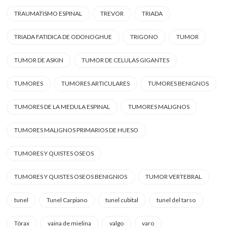
TRAUMATISMO ESPINAL
TREVOR
TRIADA
TRIADA FATIDICA DE ODONOGHUE
TRIGONO
TUMOR
TUMOR DE ASKIN
TUMOR DE CELULAS GIGANTES
TUMORES
TUMORES ARTICULARES
TUMORES BENIGNOS
TUMORES DE LA MEDULA ESPINAL
TUMORES MALIGNOS
TUMORES MALIGNOS PRIMARIOS DE HUESO
TUMORES Y QUISTES OSEOS
TUMORES Y QUISTES OSEOS BENIGNIOS
TUMOR VERTEBRAL
tunel
Tunel Carpiano
tunel cubital
tunel del tarso
Tórax
vaina de mielina
valgo
varo