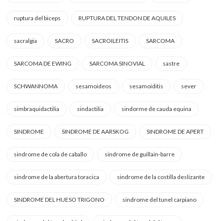
ruptura del biceps
RUPTURA DEL TENDON DE AQUILES
sacralgia
SACRO
SACROILEITIS
SARCOMA
SARCOMA DE EWING
SARCOMA SINOVIAL
sastre
SCHWANNOMA
sesamoideos
sesamoiditis
sever
simbraquidactilia
sindactilia
sindorme de cauda equina
SINDROME
SINDROME DE AARSKOG
SINDROME DE APERT
sindrome de cola de caballo
sindrome de guillain-barre
sindrome de la abertura toracica
sindrome de la costilla deslizante
SINDROME DEL HUESO TRIGONO
sindrome del tunel carpiano