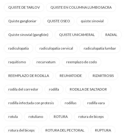
QUISTE DE TARLOV
QUISTE EN COLUMNA LUMBOSACRA
Quiste gangloniar
QUISTE OSEO
quiste sinovial
Quiste sinovial (ganglión)
QUISTE UNICAMERAL
RADIAL
radiculopatia
radiculopatia cervical
radiculopatia lumbar
raquitismo
recurvatum
reemplazo de codo
REEMPLAZO DE RODILLA
REUMATOIDE
RIZARTROSIS
rodila del corredor
rodilla
RODILLA DE SALTADOR
rodilla infectada con protesis
rodillas
rodilla vara
rotula
rotuliano
ROTURA
rotura de biceps
rotura del biceps
ROTURA DEL PECTORAL
RUPTURA