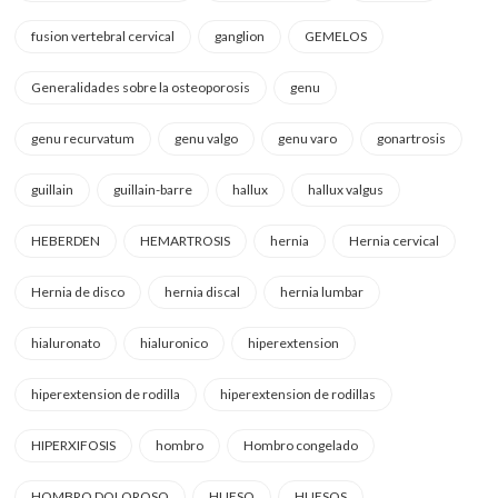
fusion vertebral cervical
ganglion
GEMELOS
Generalidades sobre la osteoporosis
genu
genu recurvatum
genu valgo
genu varo
gonartrosis
guillain
guillain-barre
hallux
hallux valgus
HEBERDEN
HEMARTROSIS
hernia
Hernia cervical
Hernia de disco
hernia discal
hernia lumbar
hialuronato
hialuronico
hiperextension
hiperextension de rodilla
hiperextension de rodillas
HIPERXIFOSIS
hombro
Hombro congelado
HOMBRO DOLOROSO
HUESO
HUESOS