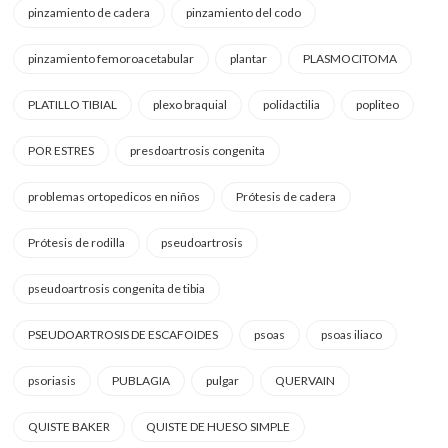
pinzamiento de cadera
pinzamiento del codo
pinzamiento femoroacetabular
plantar
PLASMOCITOMA
PLATILLO TIBIAL
plexo braquial
polidactilia
popliteo
POR ESTRES
presdoartrosis congenita
problemas ortopedicos en niños
Prótesis de cadera
Prótesis de rodilla
pseudoartrosis
pseudoartrosis congenita de tibia
PSEUDOARTROSIS DE ESCAFOIDES
psoas
psoas iliaco
psoriasis
PUBLAGIA
pulgar
QUERVAIN
QUISTE BAKER
QUISTE DE HUESO SIMPLE