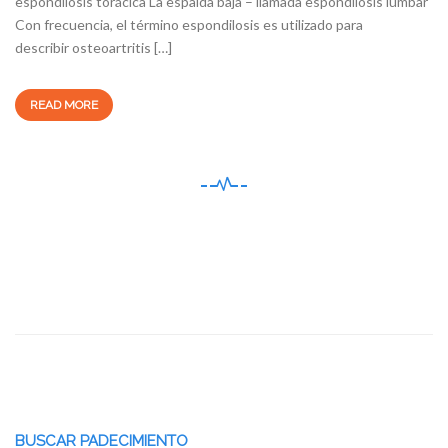
espondilosis torácica La espalda baja – llamada espondilosis lumbar
Con frecuencia, el término espondilosis es utilizado para
describir osteoartritis […]
READ MORE
BUSCAR PADECIMIENTO