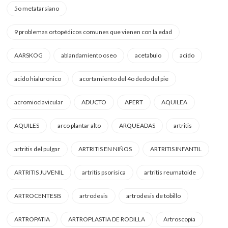
5o metatarsiano
9 problemas ortopédicos comunes que vienen con la edad
AARSKOG
ablandamiento oseo
acetabulo
acido
acido hialuronico
acortamiento del 4o dedo del pie
acromioclavicular
ADUCTO
APERT
AQUILEA
AQUILES
arco plantar alto
ARQUEADAS
artritis
artritis del pulgar
ARTRITIS EN NIÑOS
ARTRITIS INFANTIL
ARTRITIS JUVENIL
artritis psorisica
artritis reumatoide
ARTROCENTESIS
artrodesis
artrodesis de tobillo
ARTROPATIA
ARTROPLASTIA DE RODILLA
Artroscopia