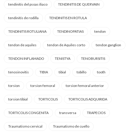
tendinitis del psoas iliaco
TENDINITIS DE QUERVAIN
tendinitis de rodilla
TENDINITIS EN ROTULA
TENDINITIS ROTULIANA
TENDINOPATIAS
tendon
tendon de aquiles
tendon de Aquiles corto
tendon ganglion
TENDON INFLAMADO
TENISTYA
TENOBURSITIS
tenosinovitis
TIBIA
tibial
tobillo
tooth
torsion
torsion femoral
torsion femoral anterior
torsion tibial
TORTICOLIS
TORTICOLIS ADQUIRIDA
TORTICOLIS CONGENITA
transversa
TRAPECIOS
Traumatismo cervical
Traumatismo de cuello