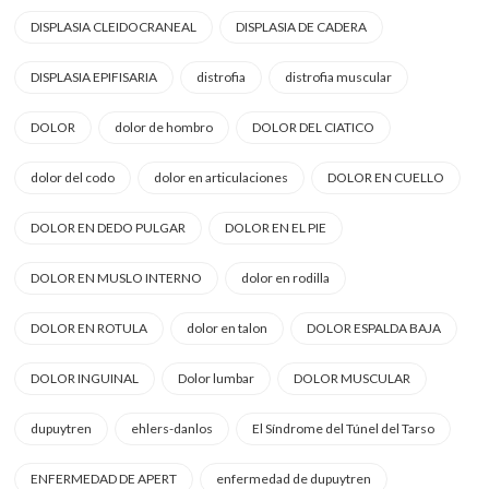
DISPLASIA CLEIDOCRANEAL
DISPLASIA DE CADERA
DISPLASIA EPIFISARIA
distrofia
distrofia muscular
DOLOR
dolor de hombro
DOLOR DEL CIATICO
dolor del codo
dolor en articulaciones
DOLOR EN CUELLO
DOLOR EN DEDO PULGAR
DOLOR EN EL PIE
DOLOR EN MUSLO INTERNO
dolor en rodilla
DOLOR EN ROTULA
dolor en talon
DOLOR ESPALDA BAJA
DOLOR INGUINAL
Dolor lumbar
DOLOR MUSCULAR
dupuytren
ehlers-danlos
El Síndrome del Túnel del Tarso
ENFERMEDAD DE APERT
enfermedad de dupuytren