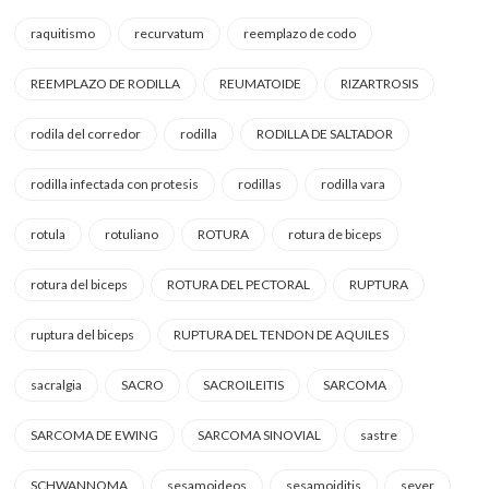
raquitismo
recurvatum
reemplazo de codo
REEMPLAZO DE RODILLA
REUMATOIDE
RIZARTROSIS
rodila del corredor
rodilla
RODILLA DE SALTADOR
rodilla infectada con protesis
rodillas
rodilla vara
rotula
rotuliano
ROTURA
rotura de biceps
rotura del biceps
ROTURA DEL PECTORAL
RUPTURA
ruptura del biceps
RUPTURA DEL TENDON DE AQUILES
sacralgia
SACRO
SACROILEITIS
SARCOMA
SARCOMA DE EWING
SARCOMA SINOVIAL
sastre
SCHWANNOMA
sesamoideos
sesamoiditis
sever