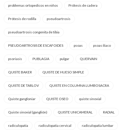
problemas ortopedicos en niños
Prótesis de cadera
Prótesis de rodilla
pseudoartrosis
pseudoartrosis congenita de tibia
PSEUDOARTROSIS DE ESCAFOIDES
psoas
psoas iliaco
psoriasis
PUBLAGIA
pulgar
QUERVAIN
QUISTE BAKER
QUISTE DE HUESO SIMPLE
QUISTE DE TARLOV
QUISTE EN COLUMNA LUMBOSACRA
Quiste gangloniar
QUISTE OSEO
quiste sinovial
Quiste sinovial (ganglión)
QUISTE UNICAMERAL
RADIAL
radiculopatia
radiculopatia cervical
radiculopatia lumbar