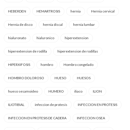
HEBERDEN
HEMARTROSIS
hernia
Hernia cervical
Hernia de disco
hernia discal
hernia lumbar
hialuronato
hialuronico
hiperextension
hiperextension de rodilla
hiperextension de rodillas
HIPERXIFOSIS
hombro
Hombro congelado
HOMBRO DOLOROSO
HUESO
HUESOS
hueso sesamoideo
HUMERO
iliaco
ILION
ILIOTIBIAL
infeccion de protesis
INFECCION EN PROTESIS
INFECCION EN PROTESIS DE CADERA
INFECCION OSEA