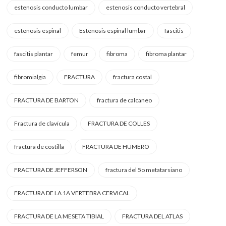
estenosis conducto lumbar
estenosis conducto vertebral
estenosis espinal
Estenosis espinal lumbar
fascitis
fascitis plantar
femur
fibroma
fibroma plantar
fibromialgia
FRACTURA
fractura costal
FRACTURA DE BARTON
fractura de calcaneo
Fractura de clavícula
FRACTURA DE COLLES
fractura de costilla
FRACTURA DE HUMERO
FRACTURA DE JEFFERSON
fractura del 5o metatarsiano
FRACTURA DE LA 1A VERTEBRA CERVICAL
FRACTURA DE LA MESETA TIBIAL
FRACTURA DEL ATLAS