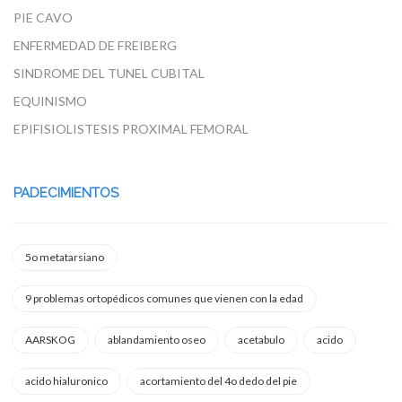
PIE CAVO
ENFERMEDAD DE FREIBERG
SINDROME DEL TUNEL CUBITAL
EQUINISMO
EPIFISIOLISTESIS PROXIMAL FEMORAL
PADECIMIENTOS
5o metatarsiano
9 problemas ortopédicos comunes que vienen con la edad
AARSKOG
ablandamiento oseo
acetabulo
acido
acido hialuronico
acortamiento del 4o dedo del pie