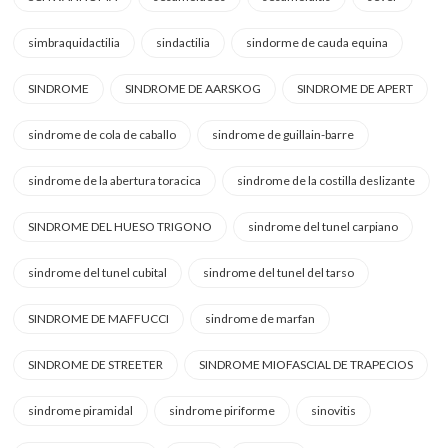
simbraquidactilia
sindactilia
sindorme de cauda equina
SINDROME
SINDROME DE AARSKOG
SINDROME DE APERT
sindrome de cola de caballo
sindrome de guillain-barre
sindrome de la abertura toracica
sindrome de la costilla deslizante
SINDROME DEL HUESO TRIGONO
sindrome del tunel carpiano
sindrome del tunel cubital
sindrome del tunel del tarso
SINDROME DE MAFFUCCI
sindrome de marfan
SINDROME DE STREETER
SINDROME MIOFASCIAL DE TRAPECIOS
sindrome piramidal
sindrome piriforme
sinovitis