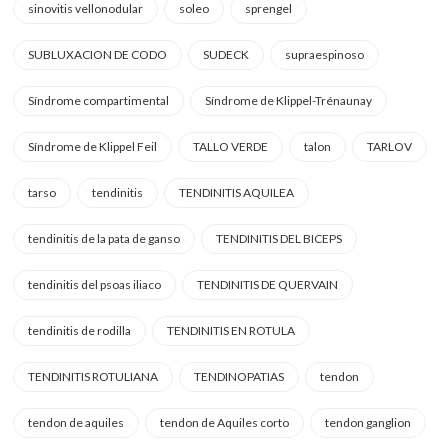
sinovitis vellonodular
soleo
sprengel
SUBLUXACION DE CODO
SUDECK
supraespinoso
Síndrome compartimental
Síndrome de Klippel-Trénaunay
Síndrome de Klippel Feil
TALLO VERDE
talon
TARLOV
tarso
tendinitis
TENDINITIS AQUILEA
tendinitis de la pata de ganso
TENDINITIS DEL BICEPS
tendinitis del psoas iliaco
TENDINITIS DE QUERVAIN
tendinitis de rodilla
TENDINITIS EN ROTULA
TENDINITIS ROTULIANA
TENDINOPATIAS
tendon
tendon de aquiles
tendon de Aquiles corto
tendon ganglion