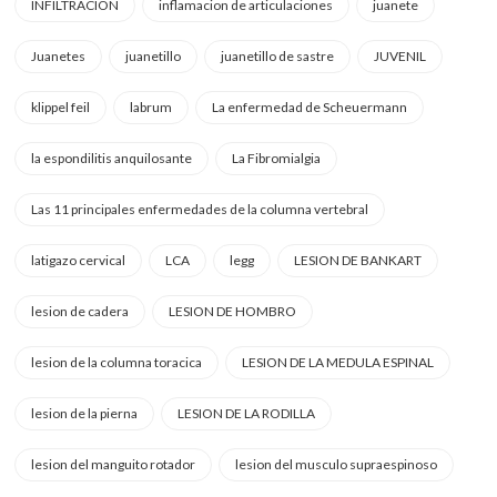
INFILTRACION
inflamacion de articulaciones
juanete
Juanetes
juanetillo
juanetillo de sastre
JUVENIL
klippel feil
labrum
La enfermedad de Scheuermann
la espondilitis anquilosante
La Fibromialgia
Las 11 principales enfermedades de la columna vertebral
latigazo cervical
LCA
legg
LESION DE BANKART
lesion de cadera
LESION DE HOMBRO
lesion de la columna toracica
LESION DE LA MEDULA ESPINAL
lesion de la pierna
LESION DE LA RODILLA
lesion del manguito rotador
lesion del musculo supraespinoso