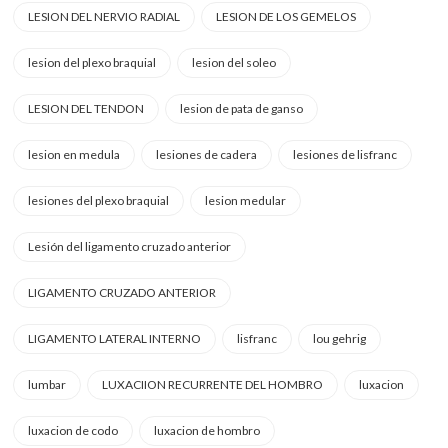
LESION DEL NERVIO RADIAL
LESION DE LOS GEMELOS
lesion del plexo braquial
lesion del soleo
LESION DEL TENDON
lesion de pata de ganso
lesion en medula
lesiones de cadera
lesiones de lisfranc
lesiones del plexo braquial
lesion medular
Lesión del ligamento cruzado anterior
LIGAMENTO CRUZADO ANTERIOR
LIGAMENTO LATERAL INTERNO
lisfranc
lou gehrig
lumbar
LUXACIION RECURRENTE DEL HOMBRO
luxacion
luxacion de codo
luxacion de hombro