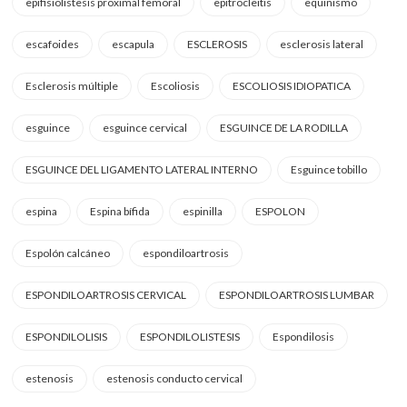
epifisiolistesis proximal femoral
epitrocleitis
equinismo
escafoides
escapula
ESCLEROSIS
esclerosis lateral
Esclerosis múltiple
Escoliosis
ESCOLIOSIS IDIOPATICA
esguince
esguince cervical
ESGUINCE DE LA RODILLA
ESGUINCE DEL LIGAMENTO LATERAL INTERNO
Esguince tobillo
espina
Espina bífida
espinilla
ESPOLON
Espolón calcáneo
espondiloartrosis
ESPONDILOARTROSIS CERVICAL
ESPONDILOARTROSIS LUMBAR
ESPONDILOLISIS
ESPONDILOLISTESIS
Espondilosis
estenosis
estenosis conducto cervical