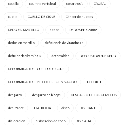
costilla
coumna vertebral
coxartrosis
CRURAL
cuello
CUELLO DE CISNE
Cáncer de huesos
DEDO EN MARTILLO
dedos
DEDOS EN GARRA
dedos en martillo
deficiencia de vitamina D
deficiencia vitamina D
deformidad
DEFORMIDAD DE DEDO
DEFORMIDAD DEL CUELLO DE CISNE
DEFORMIDAD DEL PIE EN EL RECIEN NACIDO
DEPORTE
desgarro
desgarro de biceps
DESGARRO DE LOS GEMELOS
deslizante
DIATROFIA
disco
DISECANTE
dislocacion
dislocacion de codo
DISPLASIA