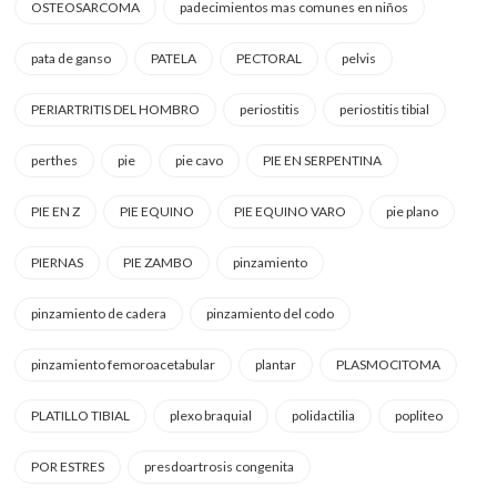
OSTEOSARCOMA
padecimientos mas comunes en niños
pata de ganso
PATELA
PECTORAL
pelvis
PERIARTRITIS DEL HOMBRO
periostitis
periostitis tibial
perthes
pie
pie cavo
PIE EN SERPENTINA
PIE EN Z
PIE EQUINO
PIE EQUINO VARO
pie plano
PIERNAS
PIE ZAMBO
pinzamiento
pinzamiento de cadera
pinzamiento del codo
pinzamiento femoroacetabular
plantar
PLASMOCITOMA
PLATILLO TIBIAL
plexo braquial
polidactilia
popliteo
POR ESTRES
presdoartrosis congenita