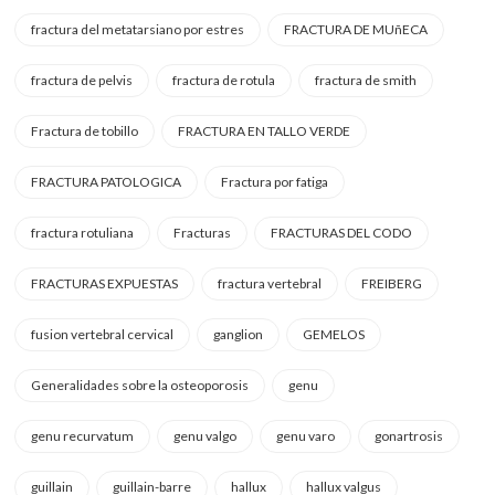
fractura del metatarsiano por estres
FRACTURA DE MUñECA
fractura de pelvis
fractura de rotula
fractura de smith
Fractura de tobillo
FRACTURA EN TALLO VERDE
FRACTURA PATOLOGICA
Fractura por fatiga
fractura rotuliana
Fracturas
FRACTURAS DEL CODO
FRACTURAS EXPUESTAS
fractura vertebral
FREIBERG
fusion vertebral cervical
ganglion
GEMELOS
Generalidades sobre la osteoporosis
genu
genu recurvatum
genu valgo
genu varo
gonartrosis
guillain
guillain-barre
hallux
hallux valgus