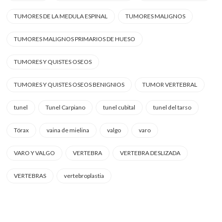
TUMORES DE LA MEDULA ESPINAL
TUMORES MALIGNOS
TUMORES MALIGNOS PRIMARIOS DE HUESO
TUMORES Y QUISTES OSEOS
TUMORES Y QUISTES OSEOS BENIGNIOS
TUMOR VERTEBRAL
tunel
Tunel Carpiano
tunel cubital
tunel del tarso
Tórax
vaina de mielina
valgo
varo
VARO Y VALGO
VERTEBRA
VERTEBRA DESLIZADA
VERTEBRAS
vertebroplastia