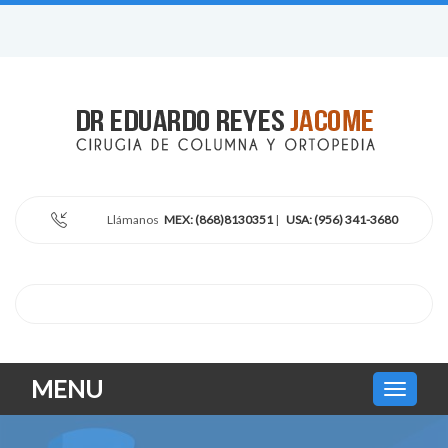
Llámanos
MEX: (868)8130351
|
USA: (956) 341-3680
MENU