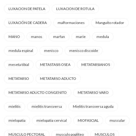
LUXACION DE PATELA
LUXACION DE ROTULA
LUXACIÓN DE CADERA
malformaciones
Manguito rotador
MANO
manos
marfan
marie
medula
medula espinal
menisco
menisco discoide
meseta tibial
METASTASIS OSEA
METATARSIANOS
METATARSO
METATARSO ADUCTO
METATARSO ADUCTO CONGENITO
METATARSO VARO
mielitis
mielitis transversa
Mielitis transversa aguda
mielopatia
mielopatia cervical
MIOFASCIAL
muscular
MUSCULO PECTORAL
musculo popliteo
MUSCULOS