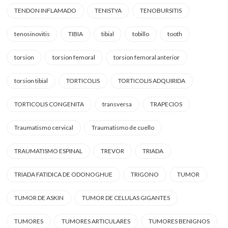
TENDON INFLAMADO
TENISTYA
TENOBURSITIS
tenosinovitis
TIBIA
tibial
tobillo
tooth
torsion
torsion femoral
torsion femoral anterior
torsion tibial
TORTICOLIS
TORTICOLIS ADQUIRIDA
TORTICOLIS CONGENITA
transversa
TRAPECIOS
Traumatismo cervical
Traumatismo de cuello
TRAUMATISMO ESPINAL
TREVOR
TRIADA
TRIADA FATIDICA DE ODONOGHUE
TRIGONO
TUMOR
TUMOR DE ASKIN
TUMOR DE CELULAS GIGANTES
TUMORES
TUMORES ARTICULARES
TUMORES BENIGNOS