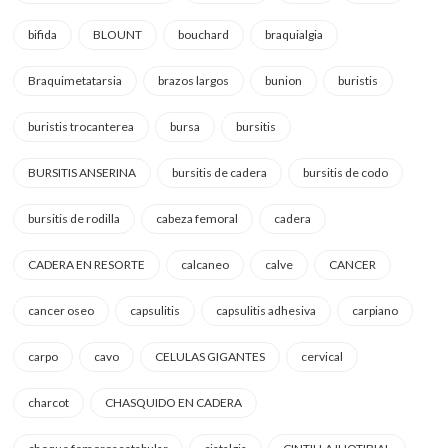
bifida
BLOUNT
bouchard
braquialgia
Braquimetatarsia
brazos largos
bunion
buristis
buristis trocanterea
bursa
bursitis
BURSITIS ANSERINA
bursitis de cadera
bursitis de codo
bursitis de rodilla
cabeza femoral
cadera
CADERA EN RESORTE
calcaneo
calve
CANCER
cancer oseo
capsulitis
capsulitis adhesiva
carpiano
carpo
cavo
CELULAS GIGANTES
cervical
charcot
CHASQUIDO EN CADERA