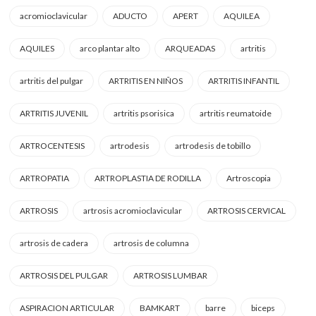
acromioclavicular
ADUCTO
APERT
AQUILEA
AQUILES
arco plantar alto
ARQUEADAS
artritis
artritis del pulgar
ARTRITIS EN NIÑOS
ARTRITIS INFANTIL
ARTRITIS JUVENIL
artritis psorisica
artritis reumatoide
ARTROCENTESIS
artrodesis
artrodesis de tobillo
ARTROPATIA
ARTROPLASTIA DE RODILLA
Artroscopia
ARTROSIS
artrosis acromioclavicular
ARTROSIS CERVICAL
artrosis de cadera
artrosis de columna
ARTROSIS DEL PULGAR
ARTROSIS LUMBAR
ASPIRACION ARTICULAR
BAMKART
barre
biceps