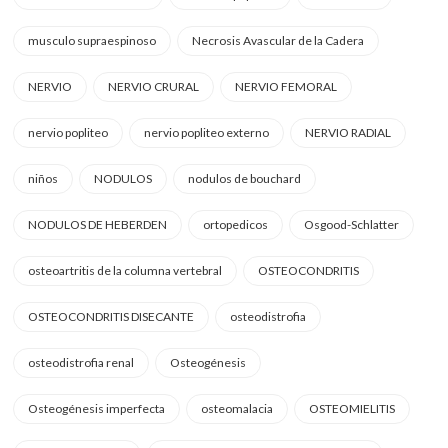
musculo supraespinoso
Necrosis Avascular de la Cadera
NERVIO
NERVIO CRURAL
NERVIO FEMORAL
nervio popliteo
nervio popliteo externo
NERVIO RADIAL
niños
NODULOS
nodulos de bouchard
NODULOS DE HEBERDEN
ortopedicos
Osgood-Schlatter
osteoartritis de la columna vertebral
OSTEOCONDRITIS
OSTEOCONDRITIS DISECANTE
osteodistrofia
osteodistrofia renal
Osteogénesis
Osteogénesis imperfecta
osteomalacia
OSTEOMIELITIS