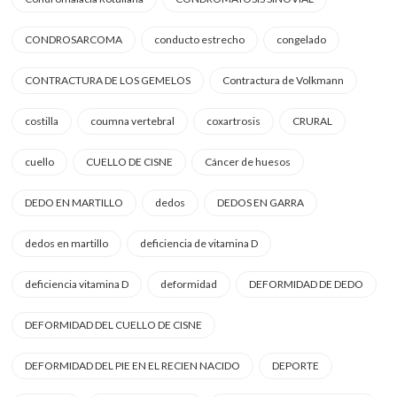
CONDROSARCOMA
conducto estrecho
congelado
CONTRACTURA DE LOS GEMELOS
Contractura de Volkmann
costilla
coumna vertebral
coxartrosis
CRURAL
cuello
CUELLO DE CISNE
Cáncer de huesos
DEDO EN MARTILLO
dedos
DEDOS EN GARRA
dedos en martillo
deficiencia de vitamina D
deficiencia vitamina D
deformidad
DEFORMIDAD DE DEDO
DEFORMIDAD DEL CUELLO DE CISNE
DEFORMIDAD DEL PIE EN EL RECIEN NACIDO
DEPORTE