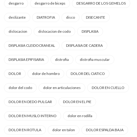
desgarro
desgarro de biceps
DESGARRO DE LOS GEMELOS
deslizante
DIATROFIA
disco
DISECANTE
dislocacion
dislocacion de codo
DISPLASIA
DISPLASIA CLEIDOCRANEAL
DISPLASIA DE CADERA
DISPLASIA EPIFISARIA
distrofia
distrofia muscular
DOLOR
dolor de hombro
DOLOR DEL CIATICO
dolor del codo
dolor en articulaciones
DOLOR EN CUELLO
DOLOR EN DEDO PULGAR
DOLOR EN EL PIE
DOLOR EN MUSLO INTERNO
dolor en rodilla
DOLOR EN ROTULA
dolor en talon
DOLOR ESPALDA BAJA