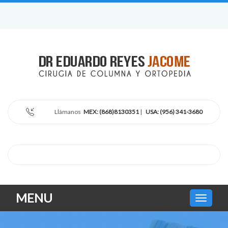
Llámanos
MEX: (868)8130351
|
USA: (956) 341-3680
MENU