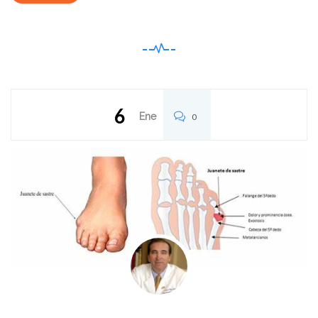
6
Ene
0