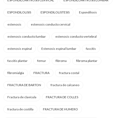
ESPONDILOARTROSIS CERVICAL
ESPONDILOARTROSIS LUMBAR
ESPONDILOLISIS
ESPONDILOLISTESIS
Espondilosis
estenosis
estenosis conducto cervical
estenosis conducto lumbar
estenosis conducto vertebral
estenosis espinal
Estenosis espinal lumbar
fascitis
fascitis plantar
femur
fibroma
fibroma plantar
fibromialgia
FRACTURA
fractura costal
FRACTURA DE BARTON
fractura de calcaneo
Fractura de clavícula
FRACTURA DE COLLES
fractura de costilla
FRACTURA DE HUMERO