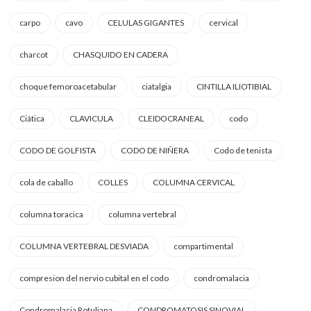
carpo
cavo
CELULAS GIGANTES
cervical
charcot
CHASQUIDO EN CADERA
choque femoroacetabular
ciatalgia
CINTILLA ILIOTIBIAL
Ciática
CLAVICULA
CLEIDOCRANEAL
codo
CODO DE GOLFISTA
CODO DE NIÑERA
Codo de tenista
cola de caballo
COLLES
COLUMNA CERVICAL
columna toracica
columna vertebral
COLUMNA VERTEBRAL DESVIADA
compartimental
compresion del nervio cubital en el codo
condromalacia
Condromalacia Rotuliana
CONDROMATOSIS SINOVIAL