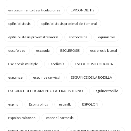
enrojecimiento de articulaciones
EPICONDILITIS
epifisiolistesis
epifisiolistesis proximal del femoral
epifisiolistesis proximal femoral
epitrocleitis
equinismo
escafoides
escapula
ESCLEROSIS
esclerosis lateral
Esclerosis múltiple
Escoliosis
ESCOLIOSIS IDIOPATICA
esguince
esguince cervical
ESGUINCE DE LA RODILLA
ESGUINCE DEL LIGAMENTO LATERAL INTERNO
Esguince tobillo
espina
Espina bífida
espinilla
ESPOLON
Espolón calcáneo
espondiloartrosis