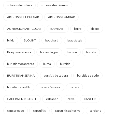
artrosis de cadera
artrosis de columna
ARTROSIS DEL PULGAR
ARTROSIS LUMBAR
ASPIRACION ARTICULAR
BAMKART
barre
biceps
bifida
BLOUNT
bouchard
braquialgia
Braquimetatarsia
brazos largos
bunion
buristis
buristis trocanterea
bursa
bursitis
BURSITIS ANSERINA
bursitis de cadera
bursitis de codo
bursitis de rodilla
cabeza femoral
cadera
CADERA EN RESORTE
calcaneo
calve
CANCER
cancer oseo
capsulitis
capsulitis adhesiva
carpiano