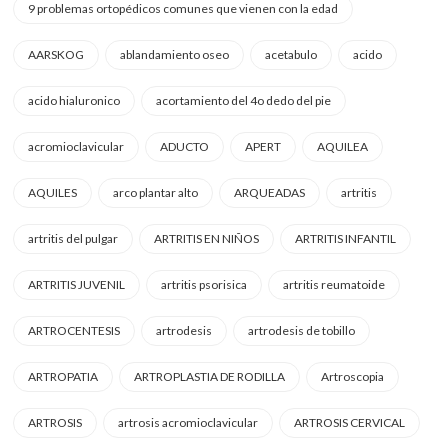
9 problemas ortopédicos comunes que vienen con la edad
AARSKOG
ablandamiento oseo
acetabulo
acido
acido hialuronico
acortamiento del 4o dedo del pie
acromioclavicular
ADUCTO
APERT
AQUILEA
AQUILES
arco plantar alto
ARQUEADAS
artritis
artritis del pulgar
ARTRITIS EN NIÑOS
ARTRITIS INFANTIL
ARTRITIS JUVENIL
artritis psorisica
artritis reumatoide
ARTROCENTESIS
artrodesis
artrodesis de tobillo
ARTROPATIA
ARTROPLASTIA DE RODILLA
Artroscopia
ARTROSIS
artrosis acromioclavicular
ARTROSIS CERVICAL