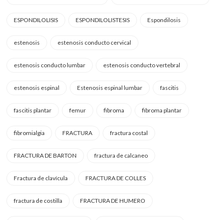
ESPONDILOLISIS
ESPONDILOLISTESIS
Espondilosis
estenosis
estenosis conducto cervical
estenosis conducto lumbar
estenosis conducto vertebral
estenosis espinal
Estenosis espinal lumbar
fascitis
fascitis plantar
femur
fibroma
fibroma plantar
fibromialgia
FRACTURA
fractura costal
FRACTURA DE BARTON
fractura de calcaneo
Fractura de clavícula
FRACTURA DE COLLES
fractura de costilla
FRACTURA DE HUMERO