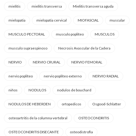
mielitis
mielitis transversa
Mielitis transversa aguda
mielopatia
mielopatia cervical
MIOFASCIAL
muscular
MUSCULO PECTORAL
musculo popliteo
MUSCULOS
musculo supraespinoso
Necrosis Avascular de la Cadera
NERVIO
NERVIO CRURAL
NERVIO FEMORAL
nervio popliteo
nervio popliteo externo
NERVIO RADIAL
niños
NODULOS
nodulos de bouchard
NODULOS DE HEBERDEN
ortopedicos
Osgood-Schlatter
osteoartritis de la columna vertebral
OSTEOCONDRITIS
OSTEOCONDRITIS DISECANTE
osteodistrofia