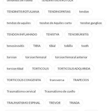
tendinitis de rodilla
TENDINITIS EN ROTULA
TENDINITIS ROTULIANA
TENDINOPATIAS
tendon
tendon de aquiles
tendon de Aquiles corto
tendon ganglion
TENDON INFLAMADO
TENISTYA
TENOBURSITIS
tenosinovitis
TIBIA
tibial
tobillo
tooth
torsion
torsion femoral
torsion femoral anterior
torsion tibial
TORTICOLIS
TORTICOLIS ADQUIRIDA
TORTICOLIS CONGENITA
transversa
TRAPECIOS
Traumatismo cervical
Traumatismo de cuello
TRAUMATISMO ESPINAL
TREVOR
TRIADA