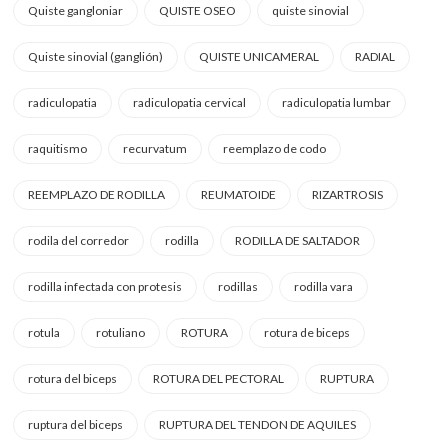
Quiste gangloniar
QUISTE OSEO
quiste sinovial
Quiste sinovial (ganglión)
QUISTE UNICAMERAL
RADIAL
radiculopatia
radiculopatia cervical
radiculopatia lumbar
raquitismo
recurvatum
reemplazo de codo
REEMPLAZO DE RODILLA
REUMATOIDE
RIZARTROSIS
rodila del corredor
rodilla
RODILLA DE SALTADOR
rodilla infectada con protesis
rodillas
rodilla vara
rotula
rotuliano
ROTURA
rotura de biceps
rotura del biceps
ROTURA DEL PECTORAL
RUPTURA
ruptura del biceps
RUPTURA DEL TENDON DE AQUILES