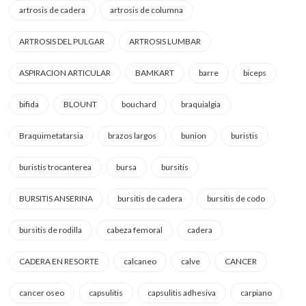
artrosis de cadera
artrosis de columna
ARTROSIS DEL PULGAR
ARTROSIS LUMBAR
ASPIRACION ARTICULAR
BAMKART
barre
biceps
bifida
BLOUNT
bouchard
braquialgia
Braquimetatarsia
brazos largos
bunion
buristis
buristis trocanterea
bursa
bursitis
BURSITIS ANSERINA
bursitis de cadera
bursitis de codo
bursitis de rodilla
cabeza femoral
cadera
CADERA EN RESORTE
calcaneo
calve
CANCER
cancer oseo
capsulitis
capsulitis adhesiva
carpiano