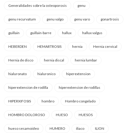
Generalidades sobre la osteoporosis
genu
genu recurvatum
genu valgo
genu varo
gonartrosis
guillain
guillain-barre
hallux
hallux valgus
HEBERDEN
HEMARTROSIS
hernia
Hernia cervical
Hernia de disco
hernia discal
hernia lumbar
hialuronato
hialuronico
hiperextension
hiperextension de rodilla
hiperextension de rodillas
HIPERXIFOSIS
hombro
Hombro congelado
HOMBRO DOLOROSO
HUESO
HUESOS
hueso sesamoideo
HUMERO
iliaco
ILION