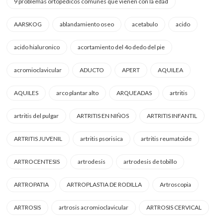
9 problemas ortopédicos comunes que vienen con la edad
AARSKOG
ablandamiento oseo
acetabulo
acido
acido hialuronico
acortamiento del 4o dedo del pie
acromioclavicular
ADUCTO
APERT
AQUILEA
AQUILES
arco plantar alto
ARQUEADAS
artritis
artritis del pulgar
ARTRITIS EN NIÑOS
ARTRITIS INFANTIL
ARTRITIS JUVENIL
artritis psorisica
artritis reumatoide
ARTROCENTESIS
artrodesis
artrodesis de tobillo
ARTROPATIA
ARTROPLASTIA DE RODILLA
Artroscopia
ARTROSIS
artrosis acromioclavicular
ARTROSIS CERVICAL