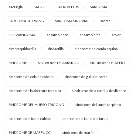
sacralgia
SACRO
SACROILEITIS
SARCOMA
SARCOMA DE EWING
SARCOMA SINOVIAL
sastre
SCHWANNOMA
sesamoideos
sesamoiditis
sever
simbraquidactilia
sindactilia
sindorme de cauda equina
SINDROME
SINDROME DE AARSKOG
SINDROME DE APERT
sindrome de cola de caballo
sindrome de guillain-barre
sindrome de la abertura toracica
sindrome de la costilla deslizante
SINDROME DEL HUESO TRIGONO
sindrome del tunel carpiano
sindrome del tunel cubital
sindrome del tunel del tarso
SINDROME DE MAFFUCCI
sindrome de marfan