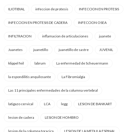
ILIOTIBIAL
infeccion de protesis
INFECCION EN PROTESIS
INFECCION EN PROTESIS DE CADERA
INFECCION OSEA
INFILTRACION
inflamacion de articulaciones
juanete
Juanetes
juanetillo
juanetillo de sastre
JUVENIL
klippel feil
labrum
La enfermedad de Scheuermann
la espondilitis anquilosante
La Fibromialgia
Las 11 principales enfermedades de la columna vertebral
latigazo cervical
LCA
legg
LESION DE BANKART
lesion de cadera
LESION DE HOMBRO
lesion de la columna toracica
LESION DE LA MEDULA ESPINAL