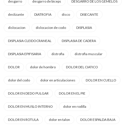
desgarro
desgarro de biceps
DESGARRO DE LOS GEMELOS
deslizante
DIATROFIA
disco
DISECANTE
dislocacion
dislocacion de codo
DISPLASIA
DISPLASIA CLEIDOCRANEAL
DISPLASIA DE CADERA
DISPLASIA EPIFISARIA
distrofia
distrofia muscular
DOLOR
dolor de hombro
DOLOR DEL CIATICO
dolor del codo
dolor en articulaciones
DOLOR EN CUELLO
DOLOR EN DEDO PULGAR
DOLOR EN EL PIE
DOLOR EN MUSLO INTERNO
dolor en rodilla
DOLOR EN ROTULA
dolor en talon
DOLOR ESPALDA BAJA