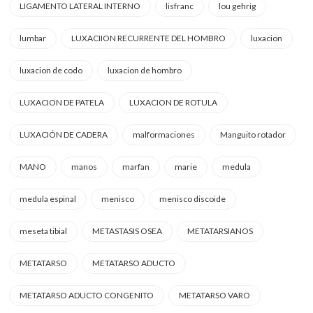
LIGAMENTO LATERAL INTERNO
lisfranc
lou gehrig
lumbar
LUXACIION RECURRENTE DEL HOMBRO
luxacion
luxacion de codo
luxacion de hombro
LUXACION DE PATELA
LUXACION DE ROTULA
LUXACIÓN DE CADERA
malformaciones
Manguito rotador
MANO
manos
marfan
marie
medula
medula espinal
menisco
menisco discoide
meseta tibial
METASTASIS OSEA
METATARSIANOS
METATARSO
METATARSO ADUCTO
METATARSO ADUCTO CONGENITO
METATARSO VARO