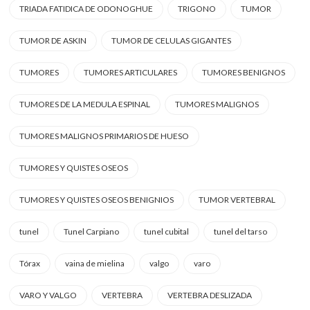
TRIADA FATIDICA DE ODONOGHUE
TRIGONO
TUMOR
TUMOR DE ASKIN
TUMOR DE CELULAS GIGANTES
TUMORES
TUMORES ARTICULARES
TUMORES BENIGNOS
TUMORES DE LA MEDULA ESPINAL
TUMORES MALIGNOS
TUMORES MALIGNOS PRIMARIOS DE HUESO
TUMORES Y QUISTES OSEOS
TUMORES Y QUISTES OSEOS BENIGNIOS
TUMOR VERTEBRAL
tunel
Tunel Carpiano
tunel cubital
tunel del tarso
Tórax
vaina de mielina
valgo
varo
VARO Y VALGO
VERTEBRA
VERTEBRA DESLIZADA