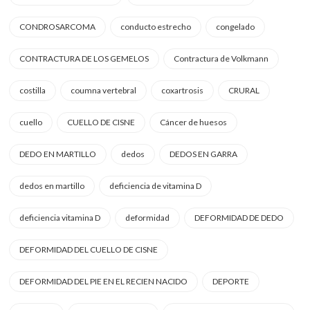
CONDROSARCOMA
conducto estrecho
congelado
CONTRACTURA DE LOS GEMELOS
Contractura de Volkmann
costilla
coumna vertebral
coxartrosis
CRURAL
cuello
CUELLO DE CISNE
Cáncer de huesos
DEDO EN MARTILLO
dedos
DEDOS EN GARRA
dedos en martillo
deficiencia de vitamina D
deficiencia vitamina D
deformidad
DEFORMIDAD DE DEDO
DEFORMIDAD DEL CUELLO DE CISNE
DEFORMIDAD DEL PIE EN EL RECIEN NACIDO
DEPORTE