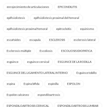
enrojecimiento de articulaciones
EPICONDILITIS
epifisiolistesis
epifisiolistesis proximal del femoral
epifisiolistesis proximal femoral
epitrocleitis
equinismo
escafoides
escapula
ESCLEROSIS
esclerosis lateral
Esclerosis múltiple
Escoliosis
ESCOLIOSIS IDIOPATICA
esguince
esguince cervical
ESGUINCE DE LA RODILLA
ESGUINCE DEL LIGAMENTO LATERAL INTERNO
Esguince tobillo
espina
Espina bífida
espinilla
ESPOLON
Espolón calcáneo
espondiloartrosis
ESPONDILOARTROSIS CERVICAL
ESPONDILOARTROSIS LUMBAR