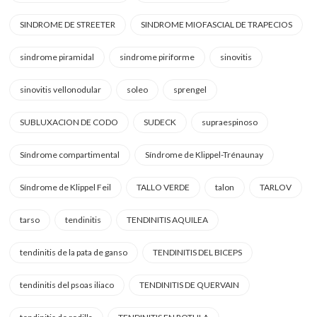
SINDROME DE STREETER
SINDROME MIOFASCIAL DE TRAPECIOS
sindrome piramidal
sindrome piriforme
sinovitis
sinovitis vellonodular
soleo
sprengel
SUBLUXACION DE CODO
SUDECK
supraespinoso
Síndrome compartimental
Síndrome de Klippel-Trénaunay
Síndrome de Klippel Feil
TALLO VERDE
talon
TARLOV
tarso
tendinitis
TENDINITIS AQUILEA
tendinitis de la pata de ganso
TENDINITIS DEL BICEPS
tendinitis del psoas iliaco
TENDINITIS DE QUERVAIN