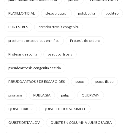
PLATILLO TIBIAL
plexo braquial
polidactilia
popliteo
POR ESTRES
presdoartrosis congenita
problemas ortopedicos en niños
Prótesis de cadera
Prótesis de rodilla
pseudoartrosis
pseudoartrosis congenita de tibia
PSEUDOARTROSIS DE ESCAFOIDES
psoas
psoas iliaco
psoriasis
PUBLAGIA
pulgar
QUERVAIN
QUISTE BAKER
QUISTE DE HUESO SIMPLE
QUISTE DE TARLOV
QUISTE EN COLUMNA LUMBOSACRA