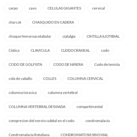
carpo
cavo
CELULAS GIGANTES
cervical
charcot
CHASQUIDO EN CADERA
choque femoroacetabular
ciatalgia
CINTILLA ILIOTIBIAL
Ciática
CLAVICULA
CLEIDOCRANEAL
codo
CODO DE GOLFISTA
CODO DE NIÑERA
Codo de tenista
cola de caballo
COLLES
COLUMNA CERVICAL
columna toracica
columna vertebral
COLUMNA VERTEBRAL DESVIADA
compartimental
compresion del nervio cubital en el codo
condromalacia
Condromalacia Rotuliana
CONDROMATOSIS SINOVIAL