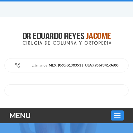
Llámanos
MEX: (868)8130351
|
USA: (956) 341-3680
MENU