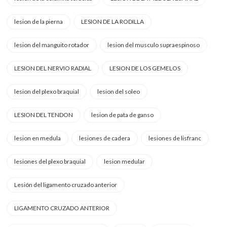
lesion de la pierna
LESION DE LA RODILLA
lesion del manguito rotador
lesion del musculo supraespinoso
LESION DEL NERVIO RADIAL
LESION DE LOS GEMELOS
lesion del plexo braquial
lesion del soleo
LESION DEL TENDON
lesion de pata de ganso
lesion en medula
lesiones de cadera
lesiones de lisfranc
lesiones del plexo braquial
lesion medular
Lesión del ligamento cruzado anterior
LIGAMENTO CRUZADO ANTERIOR