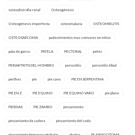
osteodistrofia renal
Osteogénesis
Osteogénesis imperfecta
osteomalacia
OSTEOMIELITIS
OSTEOSARCOMA
padecimientos mas comunes en niños
pata de ganso
PATELA
PECTORAL
pelvis
PERIARTRITIS DEL HOMBRO
periostitis
periostitis tibial
perthes
pie
pie cavo
PIE EN SERPENTINA
PIE EN Z
PIE EQUINO
PIE EQUINO VARO
pie plano
PIERNAS
PIE ZAMBO
pinzamiento
pinzamiento de cadera
pinzamiento del codo
pinzamiento femoroacetabular
plantar
PLASMOCITOMA