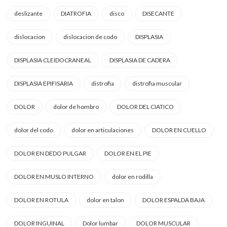
deslizante
DIATROFIA
disco
DISECANTE
dislocacion
dislocacion de codo
DISPLASIA
DISPLASIA CLEIDOCRANEAL
DISPLASIA DE CADERA
DISPLASIA EPIFISARIA
distrofia
distrofia muscular
DOLOR
dolor de hombro
DOLOR DEL CIATICO
dolor del codo
dolor en articulaciones
DOLOR EN CUELLO
DOLOR EN DEDO PULGAR
DOLOR EN EL PIE
DOLOR EN MUSLO INTERNO
dolor en rodilla
DOLOR EN ROTULA
dolor en talon
DOLOR ESPALDA BAJA
DOLOR INGUINAL
Dolor lumbar
DOLOR MUSCULAR