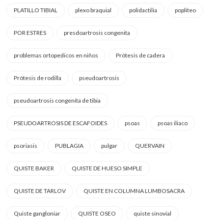
PLATILLO TIBIAL
plexo braquial
polidactilia
popliteo
POR ESTRES
presdoartrosis congenita
problemas ortopedicos en niños
Prótesis de cadera
Prótesis de rodilla
pseudoartrosis
pseudoartrosis congenita de tibia
PSEUDOARTROSIS DE ESCAFOIDES
psoas
psoas iliaco
psoriasis
PUBLAGIA
pulgar
QUERVAIN
QUISTE BAKER
QUISTE DE HUESO SIMPLE
QUISTE DE TARLOV
QUISTE EN COLUMNA LUMBOSACRA
Quiste gangloniar
QUISTE OSEO
quiste sinovial