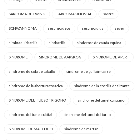
SARCOMA DE EWING
SARCOMA SINOVIAL
sastre
SCHWANNOMA
sesamoideos
sesamoiditis
sever
simbraquidactilia
sindactilia
sindorme de cauda equina
SINDROME
SINDROME DE AARSKOG
SINDROME DE APERT
sindrome de cola de caballo
sindrome de guillain-barre
sindrome de la abertura toracica
sindrome de la costilla deslizante
SINDROME DEL HUESO TRIGONO
sindrome del tunel carpiano
sindrome del tunel cubital
sindrome del tunel del tarso
SINDROME DE MAFFUCCI
sindrome de marfan