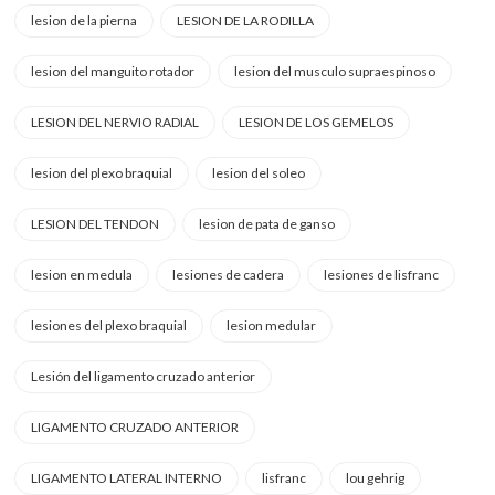
lesion de la pierna
LESION DE LA RODILLA
lesion del manguito rotador
lesion del musculo supraespinoso
LESION DEL NERVIO RADIAL
LESION DE LOS GEMELOS
lesion del plexo braquial
lesion del soleo
LESION DEL TENDON
lesion de pata de ganso
lesion en medula
lesiones de cadera
lesiones de lisfranc
lesiones del plexo braquial
lesion medular
Lesión del ligamento cruzado anterior
LIGAMENTO CRUZADO ANTERIOR
LIGAMENTO LATERAL INTERNO
lisfranc
lou gehrig