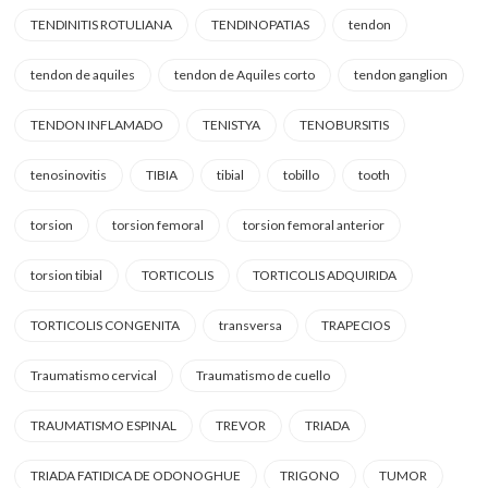
TENDINITIS ROTULIANA
TENDINOPATIAS
tendon
tendon de aquiles
tendon de Aquiles corto
tendon ganglion
TENDON INFLAMADO
TENISTYA
TENOBURSITIS
tenosinovitis
TIBIA
tibial
tobillo
tooth
torsion
torsion femoral
torsion femoral anterior
torsion tibial
TORTICOLIS
TORTICOLIS ADQUIRIDA
TORTICOLIS CONGENITA
transversa
TRAPECIOS
Traumatismo cervical
Traumatismo de cuello
TRAUMATISMO ESPINAL
TREVOR
TRIADA
TRIADA FATIDICA DE ODONOGHUE
TRIGONO
TUMOR