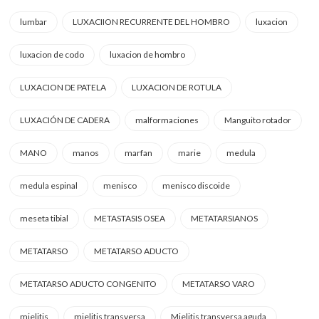
lumbar
LUXACIION RECURRENTE DEL HOMBRO
luxacion
luxacion de codo
luxacion de hombro
LUXACION DE PATELA
LUXACION DE ROTULA
LUXACIÓN DE CADERA
malformaciones
Manguito rotador
MANO
manos
marfan
marie
medula
medula espinal
menisco
menisco discoide
meseta tibial
METASTASIS OSEA
METATARSIANOS
METATARSO
METATARSO ADUCTO
METATARSO ADUCTO CONGENITO
METATARSO VARO
mielitis
mielitis transversa
Mielitis transversa aguda