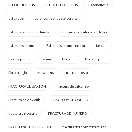
ESPONDILOLISIS
ESPONDILOLISTESIS
Espondilosis
estenosis
estenosis conducto cervical
estenosis conducto lumbar
estenosis conducto vertebral
estenosis espinal
Estenosis espinal lumbar
fascitis
fascitis plantar
femur
fibroma
fibroma plantar
fibromialgia
FRACTURA
fractura costal
FRACTURA DE BARTON
fractura de calcaneo
Fractura de clavícula
FRACTURA DE COLLES
fractura de costilla
FRACTURA DE HUMERO
FRACTURA DE JEFFERSON
fractura del 5o metatarsiano