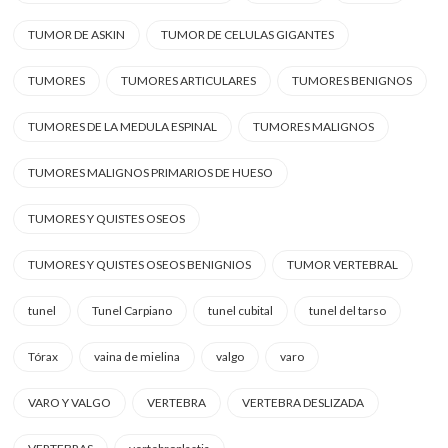
TUMOR DE ASKIN
TUMOR DE CELULAS GIGANTES
TUMORES
TUMORES ARTICULARES
TUMORES BENIGNOS
TUMORES DE LA MEDULA ESPINAL
TUMORES MALIGNOS
TUMORES MALIGNOS PRIMARIOS DE HUESO
TUMORES Y QUISTES OSEOS
TUMORES Y QUISTES OSEOS BENIGNIOS
TUMOR VERTEBRAL
tunel
Tunel Carpiano
tunel cubital
tunel del tarso
Tórax
vaina de mielina
valgo
varo
VARO Y VALGO
VERTEBRA
VERTEBRA DESLIZADA