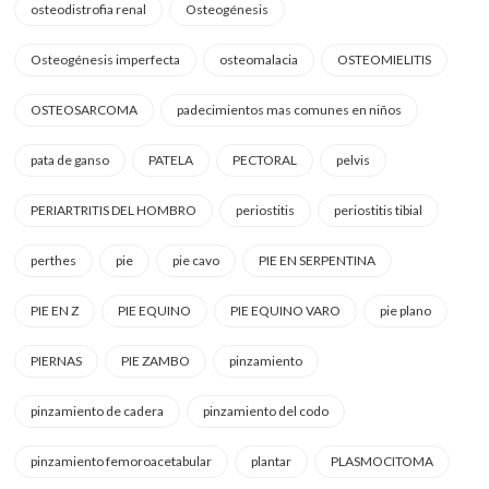
osteodistrofia renal
Osteogénesis
Osteogénesis imperfecta
osteomalacia
OSTEOMIELITIS
OSTEOSARCOMA
padecimientos mas comunes en niños
pata de ganso
PATELA
PECTORAL
pelvis
PERIARTRITIS DEL HOMBRO
periostitis
periostitis tibial
perthes
pie
pie cavo
PIE EN SERPENTINA
PIE EN Z
PIE EQUINO
PIE EQUINO VARO
pie plano
PIERNAS
PIE ZAMBO
pinzamiento
pinzamiento de cadera
pinzamiento del codo
pinzamiento femoroacetabular
plantar
PLASMOCITOMA