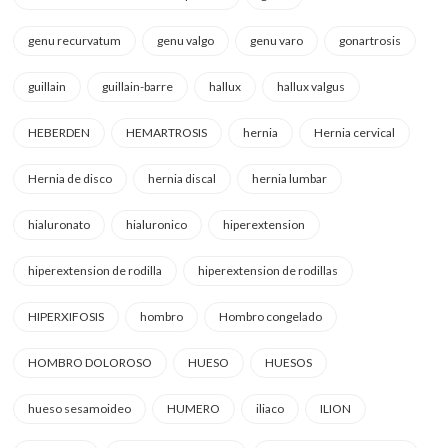
genu recurvatum
genu valgo
genu varo
gonartrosis
guillain
guillain-barre
hallux
hallux valgus
HEBERDEN
HEMARTROSIS
hernia
Hernia cervical
Hernia de disco
hernia discal
hernia lumbar
hialuronato
hialuronico
hiperextension
hiperextension de rodilla
hiperextension de rodillas
HIPERXIFOSIS
hombro
Hombro congelado
HOMBRO DOLOROSO
HUESO
HUESOS
hueso sesamoideo
HUMERO
iliaco
ILION