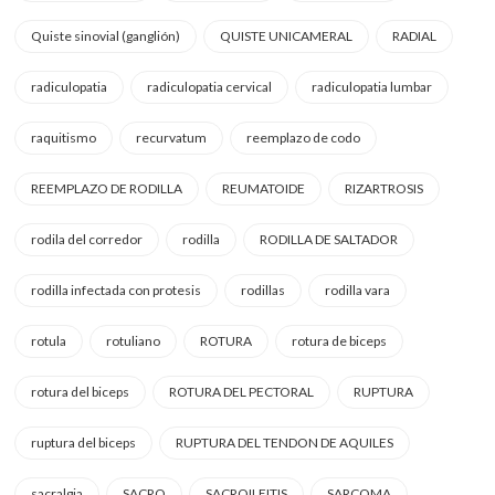
Quiste sinovial (ganglión)
QUISTE UNICAMERAL
RADIAL
radiculopatia
radiculopatia cervical
radiculopatia lumbar
raquitismo
recurvatum
reemplazo de codo
REEMPLAZO DE RODILLA
REUMATOIDE
RIZARTROSIS
rodila del corredor
rodilla
RODILLA DE SALTADOR
rodilla infectada con protesis
rodillas
rodilla vara
rotula
rotuliano
ROTURA
rotura de biceps
rotura del biceps
ROTURA DEL PECTORAL
RUPTURA
ruptura del biceps
RUPTURA DEL TENDON DE AQUILES
sacralgia
SACRO
SACROILEITIS
SARCOMA