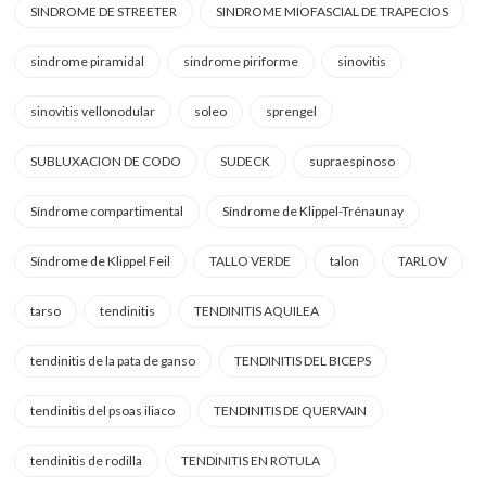
SINDROME DE STREETER
SINDROME MIOFASCIAL DE TRAPECIOS
sindrome piramidal
sindrome piriforme
sinovitis
sinovitis vellonodular
soleo
sprengel
SUBLUXACION DE CODO
SUDECK
supraespinoso
Síndrome compartimental
Síndrome de Klippel-Trénaunay
Síndrome de Klippel Feil
TALLO VERDE
talon
TARLOV
tarso
tendinitis
TENDINITIS AQUILEA
tendinitis de la pata de ganso
TENDINITIS DEL BICEPS
tendinitis del psoas iliaco
TENDINITIS DE QUERVAIN
tendinitis de rodilla
TENDINITIS EN ROTULA