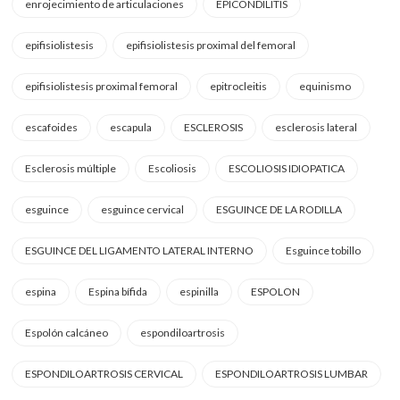
enrojecimiento de articulaciones
EPICONDILITIS
epifisiolistesis
epifisiolistesis proximal del femoral
epifisiolistesis proximal femoral
epitrocleitis
equinismo
escafoides
escapula
ESCLEROSIS
esclerosis lateral
Esclerosis múltiple
Escoliosis
ESCOLIOSIS IDIOPATICA
esguince
esguince cervical
ESGUINCE DE LA RODILLA
ESGUINCE DEL LIGAMENTO LATERAL INTERNO
Esguince tobillo
espina
Espina bífida
espinilla
ESPOLON
Espolón calcáneo
espondiloartrosis
ESPONDILOARTROSIS CERVICAL
ESPONDILOARTROSIS LUMBAR