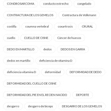
CONDROSARCOMA
conducto estrecho
congelado
CONTRACTURA DE LOS GEMELOS
Contractura de Volkmann
costilla
coumna vertebral
coxartrosis
CRURAL
cuello
CUELLO DE CISNE
Cáncer de huesos
DEDO EN MARTILLO
dedos
DEDOS EN GARRA
dedos en martillo
deficiencia de vitamina D
deficiencia vitamina D
deformidad
DEFORMIDAD DE DEDO
DEFORMIDAD DEL CUELLO DE CISNE
DEFORMIDAD DEL PIE EN EL RECIEN NACIDO
DEPORTE
desgarro
desgarro de biceps
DESGARRO DE LOS GEMELOS