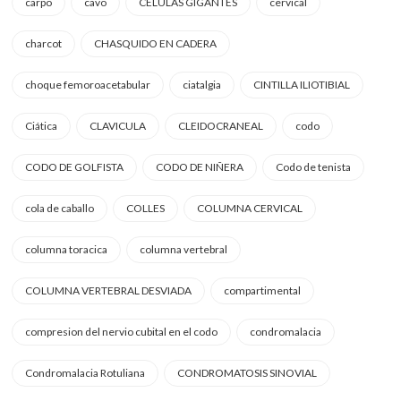
carpo
cavo
CELULAS GIGANTES
cervical
charcot
CHASQUIDO EN CADERA
choque femoroacetabular
ciatalgia
CINTILLA ILIOTIBIAL
Ciática
CLAVICULA
CLEIDOCRANEAL
codo
CODO DE GOLFISTA
CODO DE NIÑERA
Codo de tenista
cola de caballo
COLLES
COLUMNA CERVICAL
columna toracica
columna vertebral
COLUMNA VERTEBRAL DESVIADA
compartimental
compresion del nervio cubital en el codo
condromalacia
Condromalacia Rotuliana
CONDROMATOSIS SINOVIAL