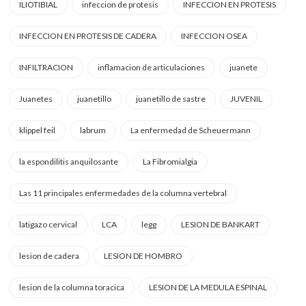
ILIOTIBIAL
infeccion de protesis
INFECCION EN PROTESIS
INFECCION EN PROTESIS DE CADERA
INFECCION OSEA
INFILTRACION
inflamacion de articulaciones
juanete
Juanetes
juanetillo
juanetillo de sastre
JUVENIL
klippel feil
labrum
La enfermedad de Scheuermann
la espondilitis anquilosante
La Fibromialgia
Las 11 principales enfermedades de la columna vertebral
latigazo cervical
LCA
legg
LESION DE BANKART
lesion de cadera
LESION DE HOMBRO
lesion de la columna toracica
LESION DE LA MEDULA ESPINAL