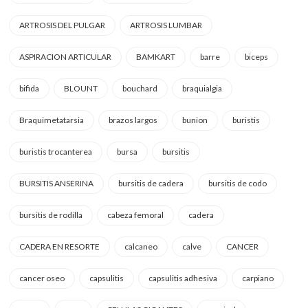
ARTROSIS DEL PULGAR
ARTROSIS LUMBAR
ASPIRACION ARTICULAR
BAMKART
barre
biceps
bifida
BLOUNT
bouchard
braquialgia
Braquimetatarsia
brazos largos
bunion
buristis
buristis trocanterea
bursa
bursitis
BURSITIS ANSERINA
bursitis de cadera
bursitis de codo
bursitis de rodilla
cabeza femoral
cadera
CADERA EN RESORTE
calcaneo
calve
CANCER
cancer oseo
capsulitis
capsulitis adhesiva
carpiano