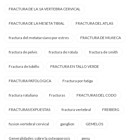
FRACTURA DE LA 1A VERTEBRA CERVICAL
FRACTURA DE LA MESETA TIBIAL
FRACTURA DEL ATLAS
fractura del metatarsiano por estres
FRACTURA DE MUñECA
fractura de pelvis
fractura de rotula
fractura de smith
Fractura de tobillo
FRACTURA EN TALLO VERDE
FRACTURA PATOLOGICA
Fractura por fatiga
fractura rotuliana
Fracturas
FRACTURAS DEL CODO
FRACTURAS EXPUESTAS
fractura vertebral
FREIBERG
fusion vertebral cervical
ganglion
GEMELOS
Generalidades sobre la osteoporosis
genu