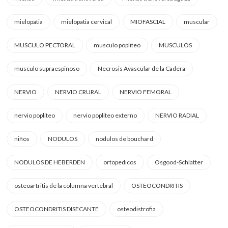
mielopatia
mielopatia cervical
MIOFASCIAL
muscular
MUSCULO PECTORAL
musculo popliteo
MUSCULOS
musculo supraespinoso
Necrosis Avascular de la Cadera
NERVIO
NERVIO CRURAL
NERVIO FEMORAL
nervio popliteo
nervio popliteo externo
NERVIO RADIAL
niños
NODULOS
nodulos de bouchard
NODULOS DE HEBERDEN
ortopedicos
Osgood-Schlatter
osteoartritis de la columna vertebral
OSTEOCONDRITIS
OSTEOCONDRITIS DISECANTE
osteodistrofia