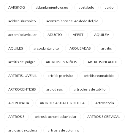
AARSKOG
ablandamiento oseo
acetabulo
acido
acido hialuronico
acortamiento del 4o dedo del pie
acromioclavicular
ADUCTO
APERT
AQUILEA
AQUILES
arco plantar alto
ARQUEADAS
artritis
artritis del pulgar
ARTRITIS EN NIÑOS
ARTRITIS INFANTIL
ARTRITIS JUVENIL
artritis psorisica
artritis reumatoide
ARTROCENTESIS
artrodesis
artrodesis de tobillo
ARTROPATIA
ARTROPLASTIA DE RODILLA
Artroscopia
ARTROSIS
artrosis acromioclavicular
ARTROSIS CERVICAL
artrosis de cadera
artrosis de columna