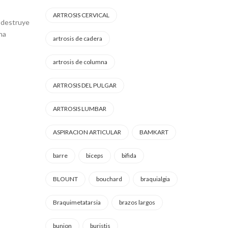
ARTROSIS CERVICAL
 destruye
na
artrosis de cadera
artrosis de columna
ARTROSIS DEL PULGAR
ARTROSIS LUMBAR
ASPIRACION ARTICULAR
BAMKART
barre
biceps
bifida
BLOUNT
bouchard
braquialgia
Braquimetatarsia
brazos largos
bunion
buristis