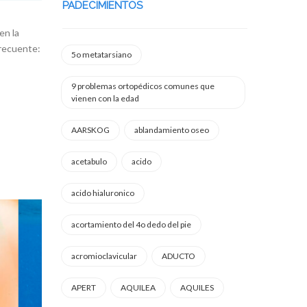
PADECIMIENTOS
en la
frecuente:
5o metatarsiano
9 problemas ortopédicos comunes que
vienen con la edad
AARSKOG
ablandamiento oseo
acetabulo
acido
acido hialuronico
acortamiento del 4o dedo del pie
acromioclavicular
ADUCTO
APERT
AQUILEA
AQUILES