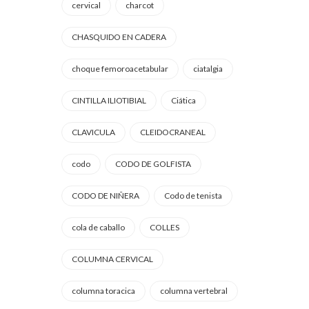
cervical
charcot
CHASQUIDO EN CADERA
choque femoroacetabular
ciatalgia
CINTILLA ILIOTIBIAL
Ciática
CLAVICULA
CLEIDOCRANEAL
codo
CODO DE GOLFISTA
CODO DE NIÑERA
Codo de tenista
cola de caballo
COLLES
COLUMNA CERVICAL
columna toracica
columna vertebral