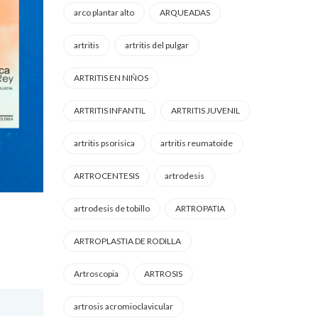
arco plantar alto
ARQUEADAS
artritis
artritis del pulgar
ARTRITIS EN NIÑOS
ARTRITIS INFANTIL
ARTRITIS JUVENIL
artritis psorisica
artritis reumatoide
ARTROCENTESIS
artrodesis
artrodesis de tobillo
ARTROPATIA
ARTROPLASTIA DE RODILLA
Artroscopia
ARTROSIS
artrosis acromioclavicular