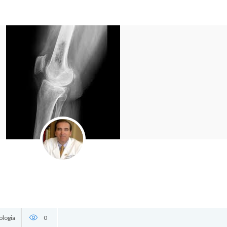
ologia
0