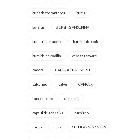
buristis trocanterea
bursa
bursitis
BURSITIS ANSERINA
bursitis de cadera
bursitis de codo
bursitis de rodilla
cabeza femoral
cadera
CADERA EN RESORTE
calcaneo
calve
CANCER
cancer oseo
capsulitis
capsulitis adhesiva
carpiano
carpo
cavo
CELULAS GIGANTES