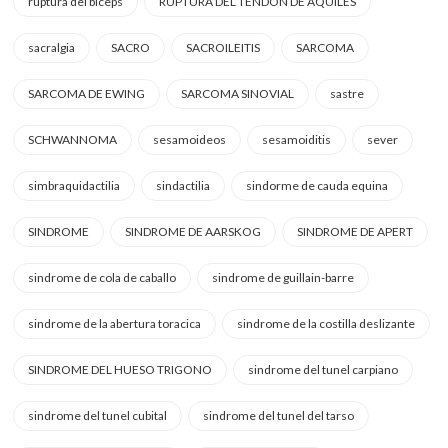
ruptura del biceps
RUPTURA DEL TENDON DE AQUILES
sacralgia
SACRO
SACROILEITIS
SARCOMA
SARCOMA DE EWING
SARCOMA SINOVIAL
sastre
SCHWANNOMA
sesamoideos
sesamoiditis
sever
simbraquidactilia
sindactilia
sindorme de cauda equina
SINDROME
SINDROME DE AARSKOG
SINDROME DE APERT
sindrome de cola de caballo
sindrome de guillain-barre
sindrome de la abertura toracica
sindrome de la costilla deslizante
SINDROME DEL HUESO TRIGONO
sindrome del tunel carpiano
sindrome del tunel cubital
sindrome del tunel del tarso