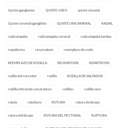
Quiste gangloniar
QUISTE OSEO
quiste sinovial
Quiste sinovial (ganglión)
QUISTE UNICAMERAL
RADIAL
radiculopatia
radiculopatia cervical
radiculopatia lumbar
raquitismo
recurvatum
reemplazo de codo
REEMPLAZO DE RODILLA
REUMATOIDE
RIZARTROSIS
rodila del corredor
rodilla
RODILLA DE SALTADOR
rodilla infectada con protesis
rodillas
rodilla vara
rotula
rotuliano
ROTURA
rotura de biceps
rotura del biceps
ROTURA DEL PECTORAL
RUPTURA