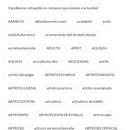
9 problemas ortopédicos comunes que vienen con la edad
AARSKOG
ablandamiento oseo
acetabulo
acido
acido hialuronico
acortamiento del 4o dedo del pie
acromioclavicular
ADUCTO
APERT
AQUILEA
AQUILES
arco plantar alto
ARQUEADAS
artritis
artritis del pulgar
ARTRITIS EN NIÑOS
ARTRITIS INFANTIL
ARTRITIS JUVENIL
artritis psorisica
artritis reumatoide
ARTROCENTESIS
artrodesis
artrodesis de tobillo
ARTROPATIA
ARTROPLASTIA DE RODILLA
Artroscopia
ARTROSIS
artrosis acromioclavicular
ARTROSIS CERVICAL