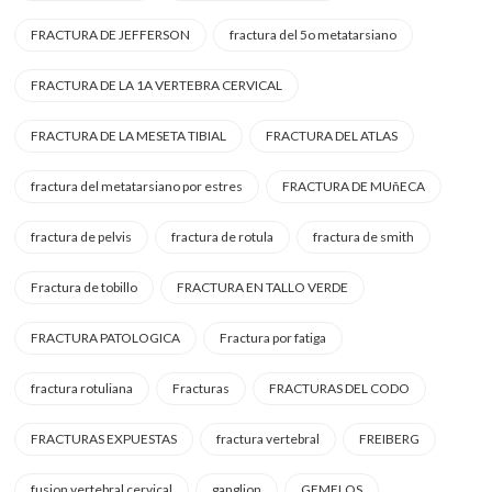
FRACTURA DE JEFFERSON
fractura del 5o metatarsiano
FRACTURA DE LA 1A VERTEBRA CERVICAL
FRACTURA DE LA MESETA TIBIAL
FRACTURA DEL ATLAS
fractura del metatarsiano por estres
FRACTURA DE MUñECA
fractura de pelvis
fractura de rotula
fractura de smith
Fractura de tobillo
FRACTURA EN TALLO VERDE
FRACTURA PATOLOGICA
Fractura por fatiga
fractura rotuliana
Fracturas
FRACTURAS DEL CODO
FRACTURAS EXPUESTAS
fractura vertebral
FREIBERG
fusion vertebral cervical
ganglion
GEMELOS