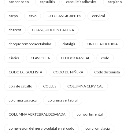
cancer oseo
capsulitis
capsulitis adhesiva
carpiano
carpo
cavo
CELULAS GIGANTES
cervical
charcot
CHASQUIDO EN CADERA
choque femoroacetabular
ciatalgia
CINTILLA ILIOTIBIAL
Ciática
CLAVICULA
CLEIDOCRANEAL
codo
CODO DE GOLFISTA
CODO DE NIÑERA
Codo de tenista
cola de caballo
COLLES
COLUMNA CERVICAL
columna toracica
columna vertebral
COLUMNA VERTEBRAL DESVIADA
compartimental
compresion del nervio cubital en el codo
condromalacia