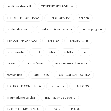
tendinitis de rodilla
TENDINITIS EN ROTULA
TENDINITIS ROTULIANA
TENDINOPATIAS
tendon
tendon de aquiles
tendon de Aquiles corto
tendon ganglion
TENDON INFLAMADO
TENISTYA
TENOBURSITIS
tenosinovitis
TIBIA
tibial
tobillo
tooth
torsion
torsion femoral
torsion femoral anterior
torsion tibial
TORTICOLIS
TORTICOLIS ADQUIRIDA
TORTICOLIS CONGENITA
transversa
TRAPECIOS
Traumatismo cervical
Traumatismo de cuello
TRAUMATISMO ESPINAL
TREVOR
TRIADA