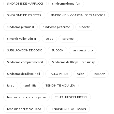
SINDROME DE MAFFUCCI
sindrome de marfan
SINDROME DE STREETER
SINDROME MIOFASCIAL DE TRAPECIOS
sindrome piramidal
sindrome piriforme
sinovitis
sinovitis vellonodular
soleo
sprengel
SUBLUXACION DE CODO
SUDECK
supraespinoso
Síndrome compartimental
Síndrome de Klippel-Trénaunay
Síndrome de Klippel Feil
TALLO VERDE
talon
TARLOV
tarso
tendinitis
TENDINITIS AQUILEA
tendinitis de la pata de ganso
TENDINITIS DEL BICEPS
tendinitis del psoas iliaco
TENDINITIS DE QUERVAIN