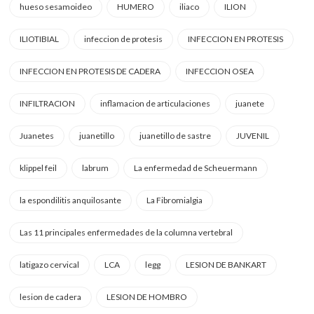
hueso sesamoideo
HUMERO
iliaco
ILION
ILIOTIBIAL
infeccion de protesis
INFECCION EN PROTESIS
INFECCION EN PROTESIS DE CADERA
INFECCION OSEA
INFILTRACION
inflamacion de articulaciones
juanete
Juanetes
juanetillo
juanetillo de sastre
JUVENIL
klippel feil
labrum
La enfermedad de Scheuermann
la espondilitis anquilosante
La Fibromialgia
Las 11 principales enfermedades de la columna vertebral
latigazo cervical
LCA
legg
LESION DE BANKART
lesion de cadera
LESION DE HOMBRO