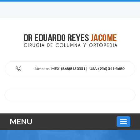
Llámanos
MEX: (868)8130351
|
USA: (956) 341-3680
MENU