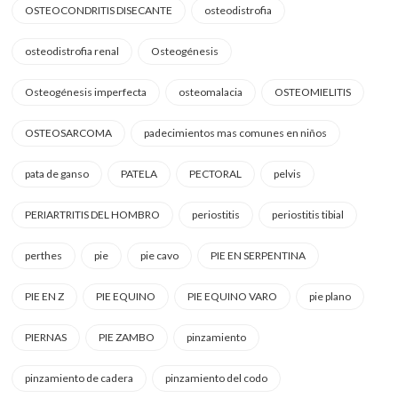
OSTEOCONDRITIS DISECANTE
osteodistrofia
osteodistrofia renal
Osteogénesis
Osteogénesis imperfecta
osteomalacia
OSTEOMIELITIS
OSTEOSARCOMA
padecimientos mas comunes en niños
pata de ganso
PATELA
PECTORAL
pelvis
PERIARTRITIS DEL HOMBRO
periostitis
periostitis tibial
perthes
pie
pie cavo
PIE EN SERPENTINA
PIE EN Z
PIE EQUINO
PIE EQUINO VARO
pie plano
PIERNAS
PIE ZAMBO
pinzamiento
pinzamiento de cadera
pinzamiento del codo