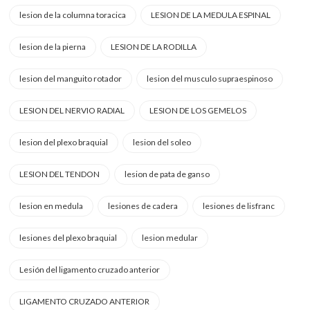
lesion de la columna toracica
LESION DE LA MEDULA ESPINAL
lesion de la pierna
LESION DE LA RODILLA
lesion del manguito rotador
lesion del musculo supraespinoso
LESION DEL NERVIO RADIAL
LESION DE LOS GEMELOS
lesion del plexo braquial
lesion del soleo
LESION DEL TENDON
lesion de pata de ganso
lesion en medula
lesiones de cadera
lesiones de lisfranc
lesiones del plexo braquial
lesion medular
Lesión del ligamento cruzado anterior
LIGAMENTO CRUZADO ANTERIOR