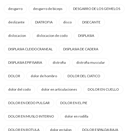
desgarro
desgarro de biceps
DESGARRO DE LOS GEMELOS
deslizante
DIATROFIA
disco
DISECANTE
dislocacion
dislocacion de codo
DISPLASIA
DISPLASIA CLEIDOCRANEAL
DISPLASIA DE CADERA
DISPLASIA EPIFISARIA
distrofia
distrofia muscular
DOLOR
dolor de hombro
DOLOR DEL CIATICO
dolor del codo
dolor en articulaciones
DOLOR EN CUELLO
DOLOR EN DEDO PULGAR
DOLOR EN EL PIE
DOLOR EN MUSLO INTERNO
dolor en rodilla
DOLOR EN ROTULA
dolor en talon
DOLOR ESPALDA BAJA