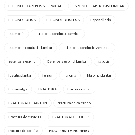
ESPONDILOARTROSIS CERVICAL
ESPONDILOARTROSIS LUMBAR
ESPONDILOLISIS
ESPONDILOLISTESIS
Espondilosis
estenosis
estenosis conducto cervical
estenosis conducto lumbar
estenosis conducto vertebral
estenosis espinal
Estenosis espinal lumbar
fascitis
fascitis plantar
femur
fibroma
fibroma plantar
fibromialgia
FRACTURA
fractura costal
FRACTURA DE BARTON
fractura de calcaneo
Fractura de clavícula
FRACTURA DE COLLES
fractura de costilla
FRACTURA DE HUMERO