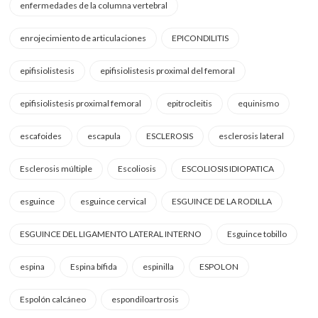
enfermedades de la columna vertebral
enrojecimiento de articulaciones
EPICONDILITIS
epifisiolistesis
epifisiolistesis proximal del femoral
epifisiolistesis proximal femoral
epitrocleitis
equinismo
escafoides
escapula
ESCLEROSIS
esclerosis lateral
Esclerosis múltiple
Escoliosis
ESCOLIOSIS IDIOPATICA
esguince
esguince cervical
ESGUINCE DE LA RODILLA
ESGUINCE DEL LIGAMENTO LATERAL INTERNO
Esguince tobillo
espina
Espina bífida
espinilla
ESPOLON
Espolón calcáneo
espondiloartrosis