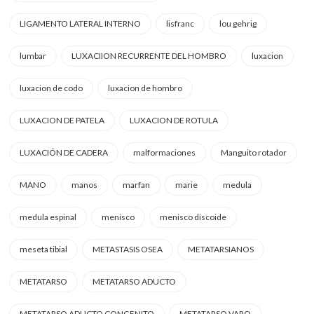
LIGAMENTO LATERAL INTERNO
lisfranc
lou gehrig
lumbar
LUXACIION RECURRENTE DEL HOMBRO
luxacion
luxacion de codo
luxacion de hombro
LUXACION DE PATELA
LUXACION DE ROTULA
LUXACIÓN DE CADERA
malformaciones
Manguito rotador
MANO
manos
marfan
marie
medula
medula espinal
menisco
menisco discoide
meseta tibial
METASTASIS OSEA
METATARSIANOS
METATARSO
METATARSO ADUCTO
METATARSO ADUCTO CONGENITO
METATARSO VARO