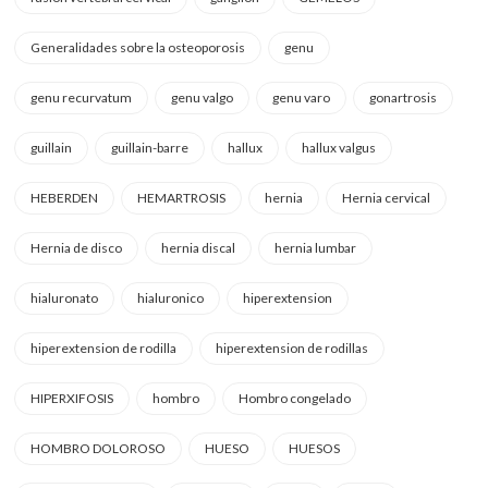
Generalidades sobre la osteoporosis
genu
genu recurvatum
genu valgo
genu varo
gonartrosis
guillain
guillain-barre
hallux
hallux valgus
HEBERDEN
HEMARTROSIS
hernia
Hernia cervical
Hernia de disco
hernia discal
hernia lumbar
hialuronato
hialuronico
hiperextension
hiperextension de rodilla
hiperextension de rodillas
HIPERXIFOSIS
hombro
Hombro congelado
HOMBRO DOLOROSO
HUESO
HUESOS