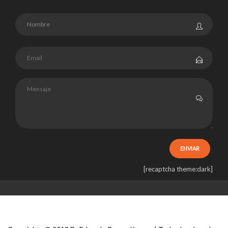
[recaptcha theme:dark]