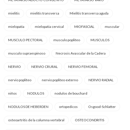
mielitis
mielitis transversa
Mielitis transversa aguda
mielopatia
mielopatia cervical
MIOFASCIAL
muscular
MUSCULO PECTORAL
musculo popliteo
MUSCULOS
musculo supraespinoso
Necrosis Avascular de la Cadera
NERVIO
NERVIO CRURAL
NERVIO FEMORAL
nervio popliteo
nervio popliteo externo
NERVIO RADIAL
niños
NODULOS
nodulos de bouchard
NODULOS DE HEBERDEN
ortopedicos
Osgood-Schlatter
osteoartritis de la columna vertebral
OSTEOCONDRITIS