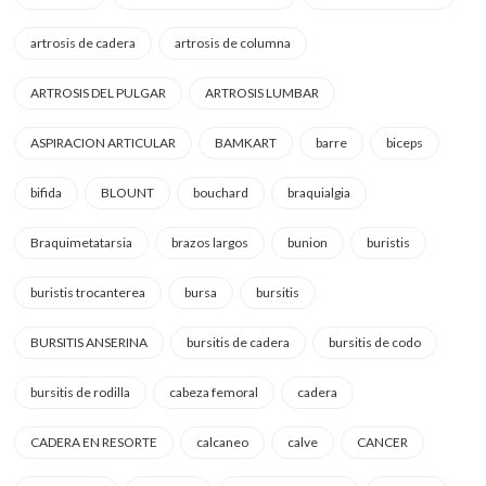
artrosis de cadera
artrosis de columna
ARTROSIS DEL PULGAR
ARTROSIS LUMBAR
ASPIRACION ARTICULAR
BAMKART
barre
biceps
bifida
BLOUNT
bouchard
braquialgia
Braquimetatarsia
brazos largos
bunion
buristis
buristis trocanterea
bursa
bursitis
BURSITIS ANSERINA
bursitis de cadera
bursitis de codo
bursitis de rodilla
cabeza femoral
cadera
CADERA EN RESORTE
calcaneo
calve
CANCER