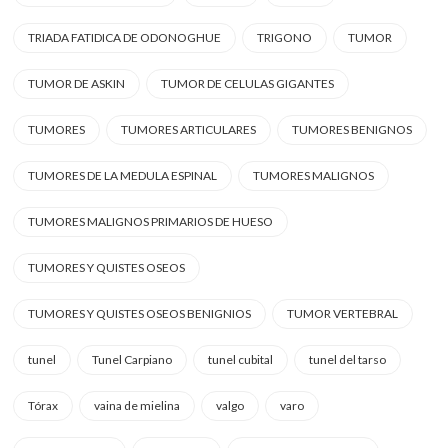
TRIADA FATIDICA DE ODONOGHUE
TRIGONO
TUMOR
TUMOR DE ASKIN
TUMOR DE CELULAS GIGANTES
TUMORES
TUMORES ARTICULARES
TUMORES BENIGNOS
TUMORES DE LA MEDULA ESPINAL
TUMORES MALIGNOS
TUMORES MALIGNOS PRIMARIOS DE HUESO
TUMORES Y QUISTES OSEOS
TUMORES Y QUISTES OSEOS BENIGNIOS
TUMOR VERTEBRAL
tunel
Tunel Carpiano
tunel cubital
tunel del tarso
Tórax
vaina de mielina
valgo
varo