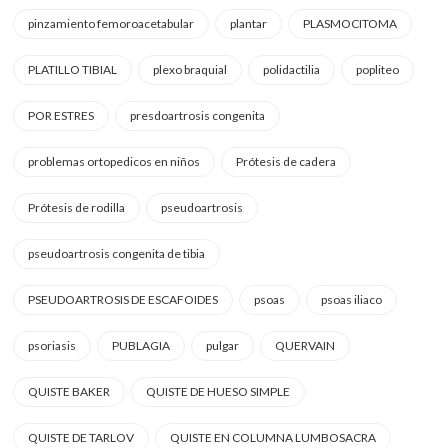
pinzamiento femoroacetabular
plantar
PLASMOCITOMA
PLATILLO TIBIAL
plexo braquial
polidactilia
popliteo
POR ESTRES
presdoartrosis congenita
problemas ortopedicos en niños
Prótesis de cadera
Prótesis de rodilla
pseudoartrosis
pseudoartrosis congenita de tibia
PSEUDOARTROSIS DE ESCAFOIDES
psoas
psoas iliaco
psoriasis
PUBLAGIA
pulgar
QUERVAIN
QUISTE BAKER
QUISTE DE HUESO SIMPLE
QUISTE DE TARLOV
QUISTE EN COLUMNA LUMBOSACRA