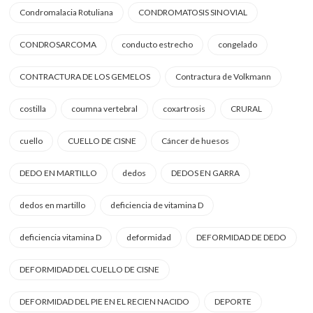
Condromalacia Rotuliana
CONDROMATOSIS SINOVIAL
CONDROSARCOMA
conducto estrecho
congelado
CONTRACTURA DE LOS GEMELOS
Contractura de Volkmann
costilla
coumna vertebral
coxartrosis
CRURAL
cuello
CUELLO DE CISNE
Cáncer de huesos
DEDO EN MARTILLO
dedos
DEDOS EN GARRA
dedos en martillo
deficiencia de vitamina D
deficiencia vitamina D
deformidad
DEFORMIDAD DE DEDO
DEFORMIDAD DEL CUELLO DE CISNE
DEFORMIDAD DEL PIE EN EL RECIEN NACIDO
DEPORTE