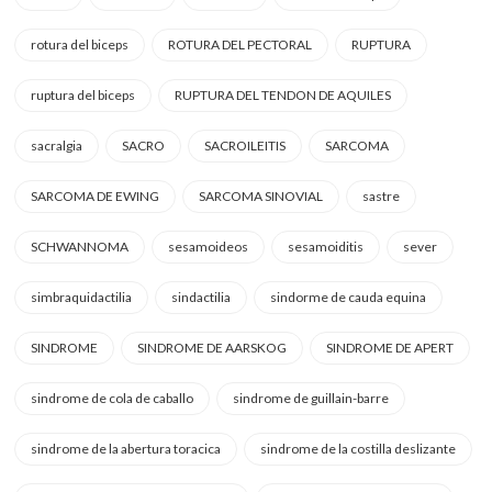
rotura del biceps
ROTURA DEL PECTORAL
RUPTURA
ruptura del biceps
RUPTURA DEL TENDON DE AQUILES
sacralgia
SACRO
SACROILEITIS
SARCOMA
SARCOMA DE EWING
SARCOMA SINOVIAL
sastre
SCHWANNOMA
sesamoideos
sesamoiditis
sever
simbraquidactilia
sindactilia
sindorme de cauda equina
SINDROME
SINDROME DE AARSKOG
SINDROME DE APERT
sindrome de cola de caballo
sindrome de guillain-barre
sindrome de la abertura toracica
sindrome de la costilla deslizante