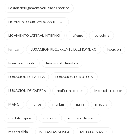
Lesión del ligamento cruzado anterior
LIGAMENTO CRUZADO ANTERIOR
LIGAMENTO LATERAL INTERNO
lisfranc
lou gehrig
lumbar
LUXACIION RECURRENTE DEL HOMBRO
luxacion
luxacion de codo
luxacion de hombro
LUXACION DE PATELA
LUXACION DE ROTULA
LUXACIÓN DE CADERA
malformaciones
Manguito rotador
MANO
manos
marfan
marie
medula
medula espinal
menisco
menisco discoide
meseta tibial
METASTASIS OSEA
METATARSIANOS