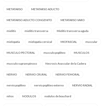
METATARSO
METATARSO ADUCTO
METATARSO ADUCTO CONGENITO
METATARSO VARO
mielitis
mielitis transversa
Mielitis transversa aguda
mielopatia
mielopatia cervical
MIOFASCIAL
muscular
MUSCULO PECTORAL
musculo popliteo
MUSCULOS
musculo supraespinoso
Necrosis Avascular de la Cadera
NERVIO
NERVIO CRURAL
NERVIO FEMORAL
nervio popliteo
nervio popliteo externo
NERVIO RADIAL
niños
NODULOS
nodulos de bouchard