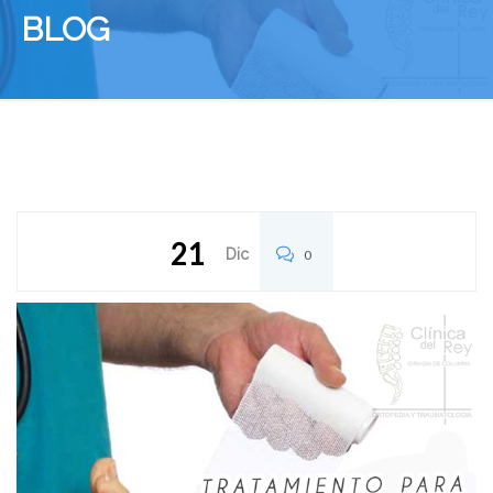
BLOG
21
Dic
0