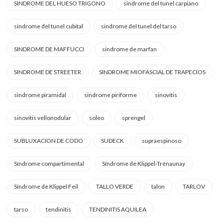
SINDROME DEL HUESO TRIGONO
sindrome del tunel carpiano
sindrome del tunel cubital
sindrome del tunel del tarso
SINDROME DE MAFFUCCI
sindrome de marfan
SINDROME DE STREETER
SINDROME MIOFASCIAL DE TRAPECIOS
sindrome piramidal
sindrome piriforme
sinovitis
sinovitis vellonodular
soleo
sprengel
SUBLUXACION DE CODO
SUDECK
supraespinoso
Síndrome compartimental
Síndrome de Klippel-Trénaunay
Síndrome de Klippel Feil
TALLO VERDE
talon
TARLOV
tarso
tendinitis
TENDINITIS AQUILEA