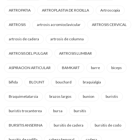
ARTROPATIA
ARTROPLASTIA DE RODILLA
Artroscopia
ARTROSIS
artrosis acromioclavicular
ARTROSIS CERVICAL
artrosis de cadera
artrosis de columna
ARTROSIS DEL PULGAR
ARTROSIS LUMBAR
ASPIRACION ARTICULAR
BAMKART
barre
biceps
bifida
BLOUNT
bouchard
braquialgia
Braquimetatarsia
brazos largos
bunion
buristis
buristis trocanterea
bursa
bursitis
BURSITIS ANSERINA
bursitis de cadera
bursitis de codo
bursitis de rodilla
cabeza femoral
cadera