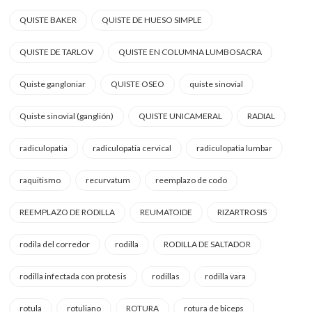
QUISTE BAKER
QUISTE DE HUESO SIMPLE
QUISTE DE TARLOV
QUISTE EN COLUMNA LUMBOSACRA
Quiste gangloniar
QUISTE OSEO
quiste sinovial
Quiste sinovial (ganglión)
QUISTE UNICAMERAL
RADIAL
radiculopatia
radiculopatia cervical
radiculopatia lumbar
raquitismo
recurvatum
reemplazo de codo
REEMPLAZO DE RODILLA
REUMATOIDE
RIZARTROSIS
rodila del corredor
rodilla
RODILLA DE SALTADOR
rodilla infectada con protesis
rodillas
rodilla vara
rotula
rotuliano
ROTURA
rotura de biceps