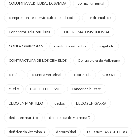
COLUMNA VERTEBRAL DESVIADA
compartimental
compresion del nervio cubital en el codo
condromalacia
Condromalacia Rotuliana
CONDROMATOSIS SINOVIAL
CONDROSARCOMA
conducto estrecho
congelado
CONTRACTURA DE LOS GEMELOS
Contractura de Volkmann
costilla
coumna vertebral
coxartrosis
CRURAL
cuello
CUELLO DE CISNE
Cáncer de huesos
DEDO EN MARTILLO
dedos
DEDOS EN GARRA
dedos en martillo
deficiencia de vitamina D
deficiencia vitamina D
deformidad
DEFORMIDAD DE DEDO