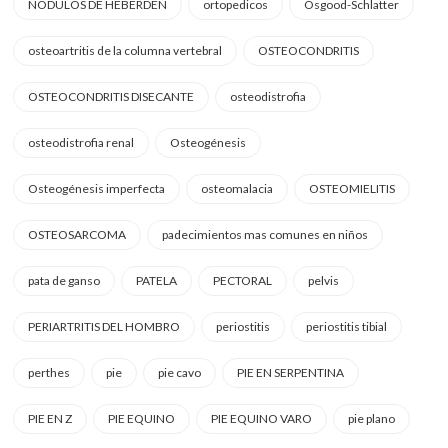
NODULOS DE HEBERDEN
ortopedicos
Osgood-Schlatter
osteoartritis de la columna vertebral
OSTEOCONDRITIS
OSTEOCONDRITIS DISECANTE
osteodistrofia
osteodistrofia renal
Osteogénesis
Osteogénesis imperfecta
osteomalacia
OSTEOMIELITIS
OSTEOSARCOMA
padecimientos mas comunes en niños
pata de ganso
PATELA
PECTORAL
pelvis
PERIARTRITIS DEL HOMBRO
periostitis
periostitis tibial
perthes
pie
pie cavo
PIE EN SERPENTINA
PIE EN Z
PIE EQUINO
PIE EQUINO VARO
pie plano