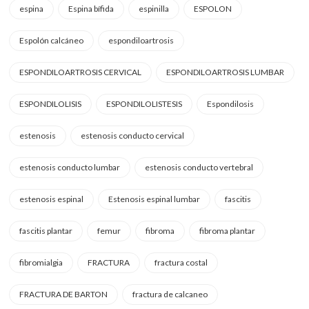
espina
Espina bífida
espinilla
ESPOLON
Espolón calcáneo
espondiloartrosis
ESPONDILOARTROSIS CERVICAL
ESPONDILOARTROSIS LUMBAR
ESPONDILOLISIS
ESPONDILOLISTESIS
Espondilosis
estenosis
estenosis conducto cervical
estenosis conducto lumbar
estenosis conducto vertebral
estenosis espinal
Estenosis espinal lumbar
fascitis
fascitis plantar
femur
fibroma
fibroma plantar
fibromialgia
FRACTURA
fractura costal
FRACTURA DE BARTON
fractura de calcaneo