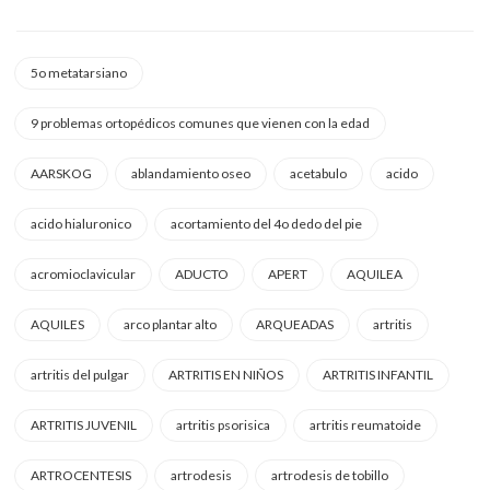
5o metatarsiano
9 problemas ortopédicos comunes que vienen con la edad
AARSKOG
ablandamiento oseo
acetabulo
acido
acido hialuronico
acortamiento del 4o dedo del pie
acromioclavicular
ADUCTO
APERT
AQUILEA
AQUILES
arco plantar alto
ARQUEADAS
artritis
artritis del pulgar
ARTRITIS EN NIÑOS
ARTRITIS INFANTIL
ARTRITIS JUVENIL
artritis psorisica
artritis reumatoide
ARTROCENTESIS
artrodesis
artrodesis de tobillo