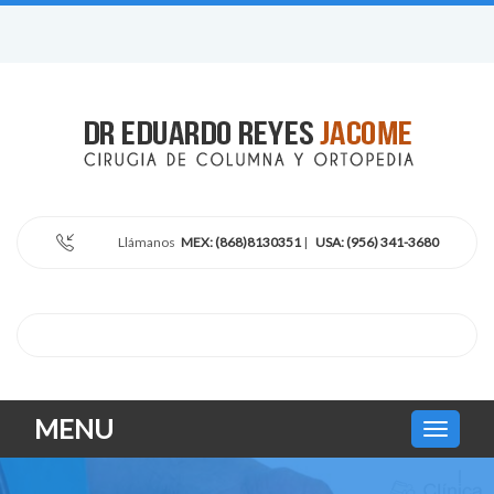
Llámanos
MEX: (868)8130351
|
USA: (956) 341-3680
MENU