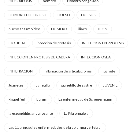
HIPERXIFOSIS
hombro
Hombro congelado
HOMBRO DOLOROSO
HUESO
HUESOS
hueso sesamoideo
HUMERO
iliaco
ILION
ILIOTIBIAL
infeccion de protesis
INFECCION EN PROTESIS
INFECCION EN PROTESIS DE CADERA
INFECCION OSEA
INFILTRACION
inflamacion de articulaciones
juanete
Juanetes
juanetillo
juanetillo de sastre
JUVENIL
klippel feil
labrum
La enfermedad de Scheuermann
la espondilitis anquilosante
La Fibromialgia
Las 11 principales enfermedades de la columna vertebral