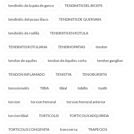
tendinitis de la pata de ganso
TENDINITIS DEL BICEPS
tendinitis del psoas iliaco
TENDINITIS DE QUERVAIN
tendinitis de rodilla
TENDINITIS EN ROTULA
TENDINITIS ROTULIANA
TENDINOPATIAS
tendon
tendon de aquiles
tendon de Aquiles corto
tendon ganglion
TENDON INFLAMADO
TENISTYA
TENOBURSITIS
tenosinovitis
TIBIA
tibial
tobillo
tooth
torsion
torsion femoral
torsion femoral anterior
torsion tibial
TORTICOLIS
TORTICOLIS ADQUIRIDA
TORTICOLIS CONGENITA
transversa
TRAPECIOS