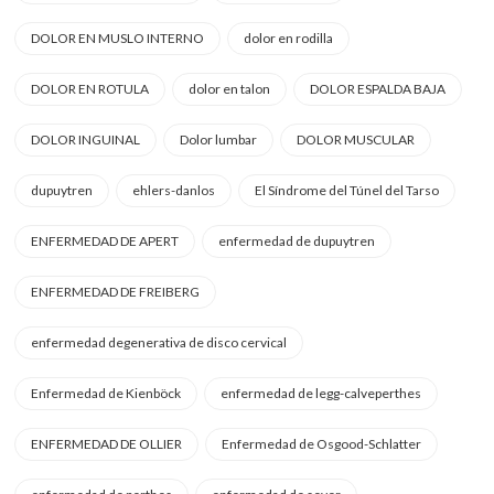
DOLOR EN MUSLO INTERNO
dolor en rodilla
DOLOR EN ROTULA
dolor en talon
DOLOR ESPALDA BAJA
DOLOR INGUINAL
Dolor lumbar
DOLOR MUSCULAR
dupuytren
ehlers-danlos
El Síndrome del Túnel del Tarso
ENFERMEDAD DE APERT
enfermedad de dupuytren
ENFERMEDAD DE FREIBERG
enfermedad degenerativa de disco cervical
Enfermedad de Kienböck
enfermedad de legg-calveperthes
ENFERMEDAD DE OLLIER
Enfermedad de Osgood-Schlatter