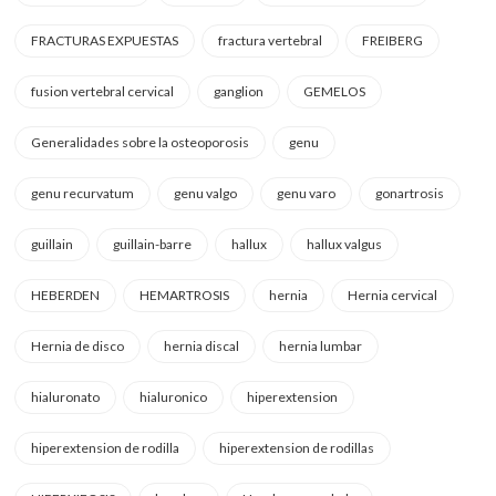
FRACTURAS EXPUESTAS
fractura vertebral
FREIBERG
fusion vertebral cervical
ganglion
GEMELOS
Generalidades sobre la osteoporosis
genu
genu recurvatum
genu valgo
genu varo
gonartrosis
guillain
guillain-barre
hallux
hallux valgus
HEBERDEN
HEMARTROSIS
hernia
Hernia cervical
Hernia de disco
hernia discal
hernia lumbar
hialuronato
hialuronico
hiperextension
hiperextension de rodilla
hiperextension de rodillas