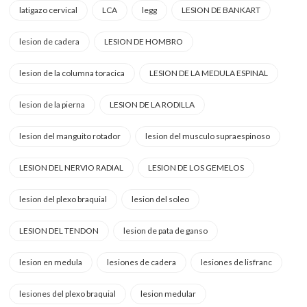
latigazo cervical
LCA
legg
LESION DE BANKART
lesion de cadera
LESION DE HOMBRO
lesion de la columna toracica
LESION DE LA MEDULA ESPINAL
lesion de la pierna
LESION DE LA RODILLA
lesion del manguito rotador
lesion del musculo supraespinoso
LESION DEL NERVIO RADIAL
LESION DE LOS GEMELOS
lesion del plexo braquial
lesion del soleo
LESION DEL TENDON
lesion de pata de ganso
lesion en medula
lesiones de cadera
lesiones de lisfranc
lesiones del plexo braquial
lesion medular