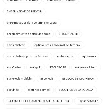
enfermedad de perthes
enfermedad de sever
ENFERMEDAD DE TREVOR
enfermedades de la columna vertebral
enrojecimiento de articulaciones
EPICONDILITIS
epifisiolistesis
epifisiolistesis proximal del femoral
epifisiolistesis proximal femoral
epitrocleitis
equinismo
escafoides
escapula
ESCLEROSIS
esclerosis lateral
Esclerosis múltiple
Escoliosis
ESCOLIOSIS IDIOPATICA
esguince
esguince cervical
ESGUINCE DE LA RODILLA
ESGUINCE DEL LIGAMENTO LATERAL INTERNO
Esguince tobillo