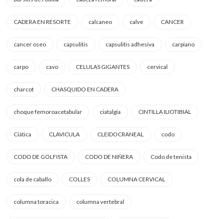
CADERA EN RESORTE
calcaneo
calve
CANCER
cancer oseo
capsulitis
capsulitis adhesiva
carpiano
carpo
cavo
CELULAS GIGANTES
cervical
charcot
CHASQUIDO EN CADERA
choque femoroacetabular
ciatalgia
CINTILLA ILIOTIBIAL
Ciática
CLAVICULA
CLEIDOCRANEAL
codo
CODO DE GOLFISTA
CODO DE NIÑERA
Codo de tenista
cola de caballo
COLLES
COLUMNA CERVICAL
columna toracica
columna vertebral