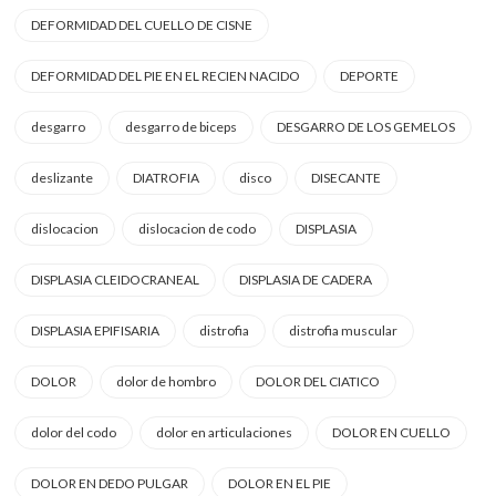
DEFORMIDAD DEL CUELLO DE CISNE
DEFORMIDAD DEL PIE EN EL RECIEN NACIDO
DEPORTE
desgarro
desgarro de biceps
DESGARRO DE LOS GEMELOS
deslizante
DIATROFIA
disco
DISECANTE
dislocacion
dislocacion de codo
DISPLASIA
DISPLASIA CLEIDOCRANEAL
DISPLASIA DE CADERA
DISPLASIA EPIFISARIA
distrofia
distrofia muscular
DOLOR
dolor de hombro
DOLOR DEL CIATICO
dolor del codo
dolor en articulaciones
DOLOR EN CUELLO
DOLOR EN DEDO PULGAR
DOLOR EN EL PIE