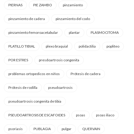
PIERNAS
PIE ZAMBO
pinzamiento
pinzamiento de cadera
pinzamiento del codo
pinzamiento femoroacetabular
plantar
PLASMOCITOMA
PLATILLO TIBIAL
plexo braquial
polidactilia
popliteo
POR ESTRES
presdoartrosis congenita
problemas ortopedicos en niños
Prótesis de cadera
Prótesis de rodilla
pseudoartrosis
pseudoartrosis congenita de tibia
PSEUDOARTROSIS DE ESCAFOIDES
psoas
psoas iliaco
psoriasis
PUBLAGIA
pulgar
QUERVAIN