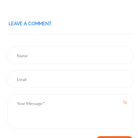
LEAVE A COMMENT