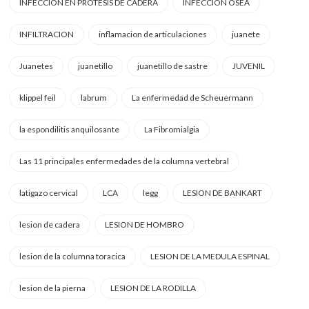
INFECCION EN PROTESIS DE CADERA
INFECCION OSEA
INFILTRACION
inflamacion de articulaciones
juanete
Juanetes
juanetillo
juanetillo de sastre
JUVENIL
klippel feil
labrum
La enfermedad de Scheuermann
la espondilitis anquilosante
La Fibromialgia
Las 11 principales enfermedades de la columna vertebral
latigazo cervical
LCA
legg
LESION DE BANKART
lesion de cadera
LESION DE HOMBRO
lesion de la columna toracica
LESION DE LA MEDULA ESPINAL
lesion de la pierna
LESION DE LA RODILLA