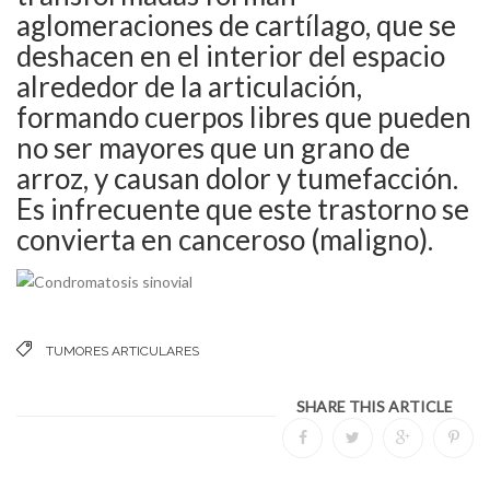
aglomeraciones de cartílago, que se
deshacen en el interior del espacio
alrededor de la articulación,
formando cuerpos libres que pueden
no ser mayores que un grano de
arroz, y causan dolor y tumefacción.
Es infrecuente que este trastorno se
convierta en canceroso (maligno).
TUMORES ARTICULARES
SHARE THIS ARTICLE