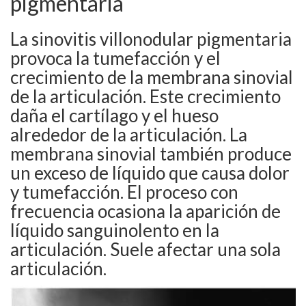
pigmentaria
La sinovitis villonodular pigmentaria
provoca la tumefacción y el
crecimiento de la membrana sinovial
de la articulación. Este crecimiento
daña el cartílago y el hueso
alrededor de la articulación. La
membrana sinovial también produce
un exceso de líquido que causa dolor
y tumefacción. El proceso con
frecuencia ocasiona la aparición de
líquido sanguinolento en la
articulación. Suele afectar una sola
articulación.