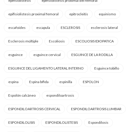
epifisiolistesis
epifisiolistesis proximal del femoral
epifisiolistesis proximal femoral
epitrocleitis
equinismo
escafoides
escapula
ESCLEROSIS
esclerosis lateral
Esclerosis múltiple
Escoliosis
ESCOLIOSIS IDIOPATICA
esguince
esguince cervical
ESGUINCE DE LA RODILLA
ESGUINCE DEL LIGAMENTO LATERAL INTERNO
Esguince tobillo
espina
Espina bífida
espinilla
ESPOLON
Espolón calcáneo
espondiloartrosis
ESPONDILOARTROSIS CERVICAL
ESPONDILOARTROSIS LUMBAR
ESPONDILOLISIS
ESPONDILOLISTESIS
Espondilosis