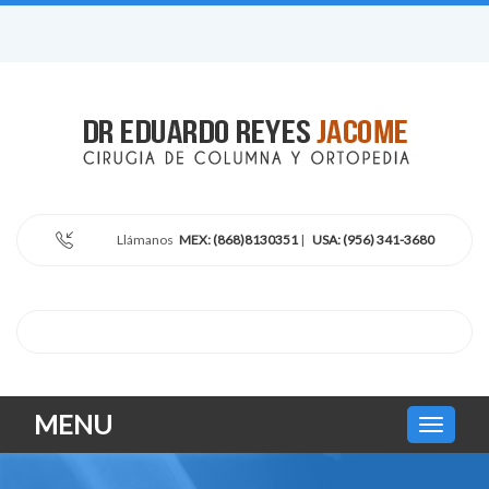
Llámanos
MEX: (868)8130351
|
USA: (956) 341-3680
MENU