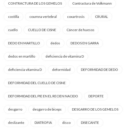
CONTRACTURA DE LOS GEMELOS
Contractura de Volkmann
costilla
coumna vertebral
coxartrosis
CRURAL
cuello
CUELLO DE CISNE
Cáncer de huesos
DEDO EN MARTILLO
dedos
DEDOS EN GARRA
dedos en martillo
deficiencia de vitamina D
deficiencia vitamina D
deformidad
DEFORMIDAD DE DEDO
DEFORMIDAD DEL CUELLO DE CISNE
DEFORMIDAD DEL PIE EN EL RECIEN NACIDO
DEPORTE
desgarro
desgarro de biceps
DESGARRO DE LOS GEMELOS
deslizante
DIATROFIA
disco
DISECANTE