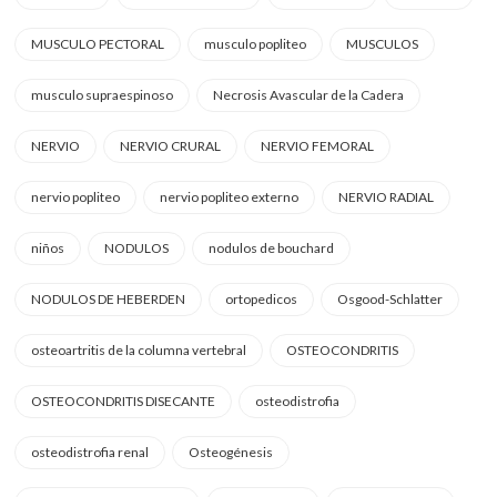
MUSCULO PECTORAL
musculo popliteo
MUSCULOS
musculo supraespinoso
Necrosis Avascular de la Cadera
NERVIO
NERVIO CRURAL
NERVIO FEMORAL
nervio popliteo
nervio popliteo externo
NERVIO RADIAL
niños
NODULOS
nodulos de bouchard
NODULOS DE HEBERDEN
ortopedicos
Osgood-Schlatter
osteoartritis de la columna vertebral
OSTEOCONDRITIS
OSTEOCONDRITIS DISECANTE
osteodistrofia
osteodistrofia renal
Osteogénesis