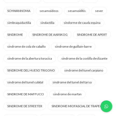
SCHWANNOMA
sesamoideos
sesamoiditis
sever
simbraquidactilia
sindactilia
sindorme de cauda equina
SINDROME
SINDROME DE AARSKOG
SINDROME DE APERT
sindrome de cola de caballo
sindrome de guillain-barre
sindrome de la abertura toracica
sindrome de la costilla deslizante
SINDROME DEL HUESO TRIGONO
sindrome del tunel carpiano
sindrome del tunel cubital
sindrome del tunel del tarso
SINDROME DE MAFFUCCI
sindrome de marfan
SINDROME DE STREETER
SINDROME MIOFASCIAL DE TRAPECIOS