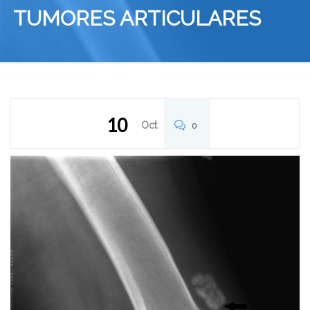
TUMORES ARTICULARES
10
Oct
0