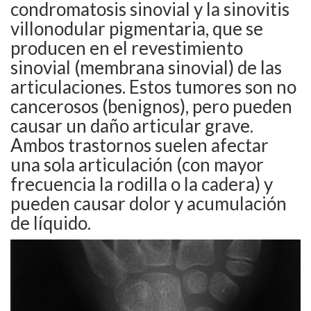
condromatosis sinovial y la sinovitis
villonodular pigmentaria, que se
producen en el revestimiento
sinovial (membrana sinovial) de las
articulaciones. Estos tumores son no
cancerosos (benignos), pero pueden
causar un daño articular grave.
Ambos trastornos suelen afectar
una sola articulación (con mayor
frecuencia la rodilla o la cadera) y
pueden causar dolor y acumulación
de líquido.