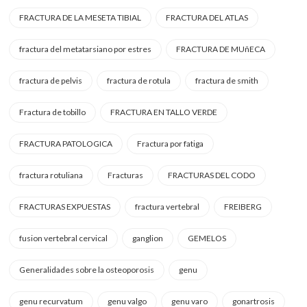
FRACTURA DE LA MESETA TIBIAL
FRACTURA DEL ATLAS
fractura del metatarsiano por estres
FRACTURA DE MUñECA
fractura de pelvis
fractura de rotula
fractura de smith
Fractura de tobillo
FRACTURA EN TALLO VERDE
FRACTURA PATOLOGICA
Fractura por fatiga
fractura rotuliana
Fracturas
FRACTURAS DEL CODO
FRACTURAS EXPUESTAS
fractura vertebral
FREIBERG
fusion vertebral cervical
ganglion
GEMELOS
Generalidades sobre la osteoporosis
genu
genu recurvatum
genu valgo
genu varo
gonartrosis