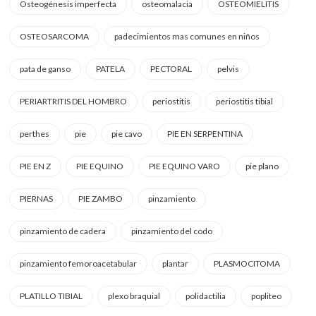
Osteogénesis imperfecta
osteomalacia
OSTEOMIELITIS
OSTEOSARCOMA
padecimientos mas comunes en niños
pata de ganso
PATELA
PECTORAL
pelvis
PERIARTRITIS DEL HOMBRO
periostitis
periostitis tibial
perthes
pie
pie cavo
PIE EN SERPENTINA
PIE EN Z
PIE EQUINO
PIE EQUINO VARO
pie plano
PIERNAS
PIE ZAMBO
pinzamiento
pinzamiento de cadera
pinzamiento del codo
pinzamiento femoroacetabular
plantar
PLASMOCITOMA
PLATILLO TIBIAL
plexo braquial
polidactilia
popliteo