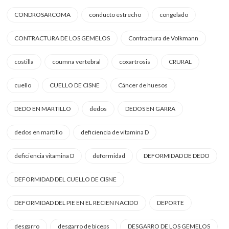
CONDROSARCOMA
conducto estrecho
congelado
CONTRACTURA DE LOS GEMELOS
Contractura de Volkmann
costilla
coumna vertebral
coxartrosis
CRURAL
cuello
CUELLO DE CISNE
Cáncer de huesos
DEDO EN MARTILLO
dedos
DEDOS EN GARRA
dedos en martillo
deficiencia de vitamina D
deficiencia vitamina D
deformidad
DEFORMIDAD DE DEDO
DEFORMIDAD DEL CUELLO DE CISNE
DEFORMIDAD DEL PIE EN EL RECIEN NACIDO
DEPORTE
desgarro
desgarro de biceps
DESGARRO DE LOS GEMELOS