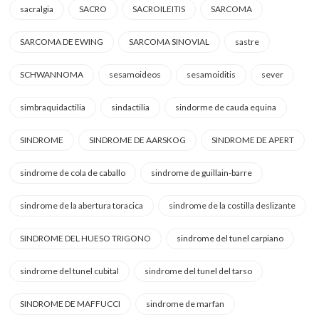
sacralgia
SACRO
SACROILEITIS
SARCOMA
SARCOMA DE EWING
SARCOMA SINOVIAL
sastre
SCHWANNOMA
sesamoideos
sesamoiditis
sever
simbraquidactilia
sindactilia
sindorme de cauda equina
SINDROME
SINDROME DE AARSKOG
SINDROME DE APERT
sindrome de cola de caballo
sindrome de guillain-barre
sindrome de la abertura toracica
sindrome de la costilla deslizante
SINDROME DEL HUESO TRIGONO
sindrome del tunel carpiano
sindrome del tunel cubital
sindrome del tunel del tarso
SINDROME DE MAFFUCCI
sindrome de marfan