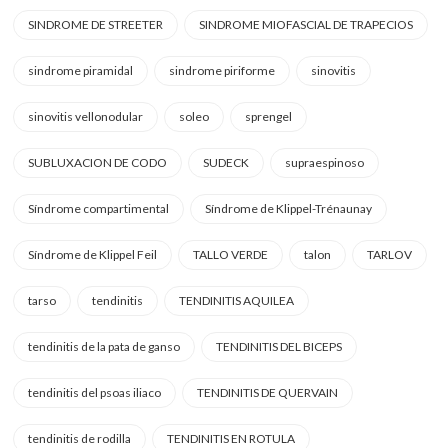
SINDROME DE STREETER
SINDROME MIOFASCIAL DE TRAPECIOS
sindrome piramidal
sindrome piriforme
sinovitis
sinovitis vellonodular
soleo
sprengel
SUBLUXACION DE CODO
SUDECK
supraespinoso
Síndrome compartimental
Síndrome de Klippel-Trénaunay
Síndrome de Klippel Feil
TALLO VERDE
talon
TARLOV
tarso
tendinitis
TENDINITIS AQUILEA
tendinitis de la pata de ganso
TENDINITIS DEL BICEPS
tendinitis del psoas iliaco
TENDINITIS DE QUERVAIN
tendinitis de rodilla
TENDINITIS EN ROTULA