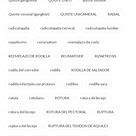
Quiste gangloniar
QUISTE OSEO
quiste sinovial
Quiste sinovial (ganglión)
QUISTE UNICAMERAL
RADIAL
radiculopatia
radiculopatia cervical
radiculopatia lumbar
raquitismo
recurvatum
reemplazo de codo
REEMPLAZO DE RODILLA
REUMATOIDE
RIZARTROSIS
rodila del corredor
rodilla
RODILLA DE SALTADOR
rodilla infectada con protesis
rodillas
rodilla vara
rotula
rotuliano
ROTURA
rotura de biceps
rotura del biceps
ROTURA DEL PECTORAL
RUPTURA
ruptura del biceps
RUPTURA DEL TENDON DE AQUILES