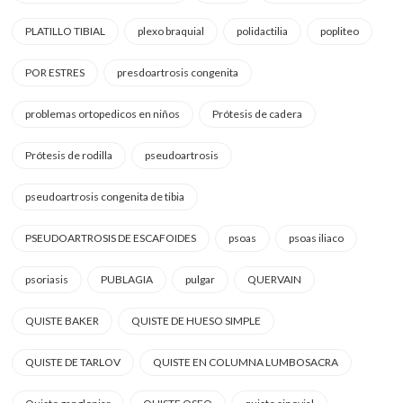
PLATILLO TIBIAL
plexo braquial
polidactilia
popliteo
POR ESTRES
presdoartrosis congenita
problemas ortopedicos en niños
Prótesis de cadera
Prótesis de rodilla
pseudoartrosis
pseudoartrosis congenita de tibia
PSEUDOARTROSIS DE ESCAFOIDES
psoas
psoas iliaco
psoriasis
PUBLAGIA
pulgar
QUERVAIN
QUISTE BAKER
QUISTE DE HUESO SIMPLE
QUISTE DE TARLOV
QUISTE EN COLUMNA LUMBOSACRA