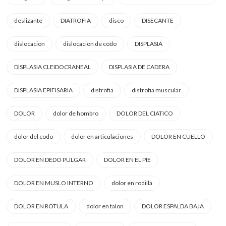
deslizante
DIATROFIA
disco
DISECANTE
dislocacion
dislocacion de codo
DISPLASIA
DISPLASIA CLEIDOCRANEAL
DISPLASIA DE CADERA
DISPLASIA EPIFISARIA
distrofia
distrofia muscular
DOLOR
dolor de hombro
DOLOR DEL CIATICO
dolor del codo
dolor en articulaciones
DOLOR EN CUELLO
DOLOR EN DEDO PULGAR
DOLOR EN EL PIE
DOLOR EN MUSLO INTERNO
dolor en rodilla
DOLOR EN ROTULA
dolor en talon
DOLOR ESPALDA BAJA