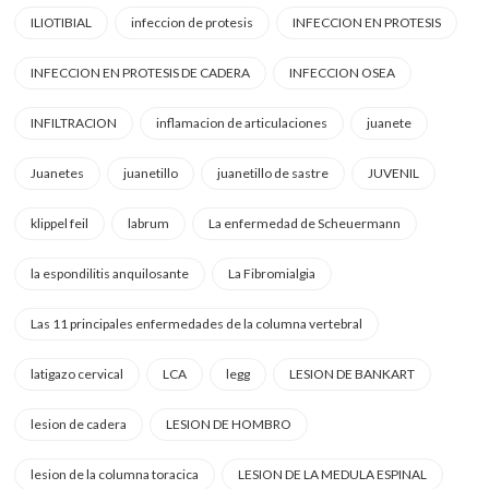
ILIOTIBIAL
infeccion de protesis
INFECCION EN PROTESIS
INFECCION EN PROTESIS DE CADERA
INFECCION OSEA
INFILTRACION
inflamacion de articulaciones
juanete
Juanetes
juanetillo
juanetillo de sastre
JUVENIL
klippel feil
labrum
La enfermedad de Scheuermann
la espondilitis anquilosante
La Fibromialgia
Las 11 principales enfermedades de la columna vertebral
latigazo cervical
LCA
legg
LESION DE BANKART
lesion de cadera
LESION DE HOMBRO
lesion de la columna toracica
LESION DE LA MEDULA ESPINAL