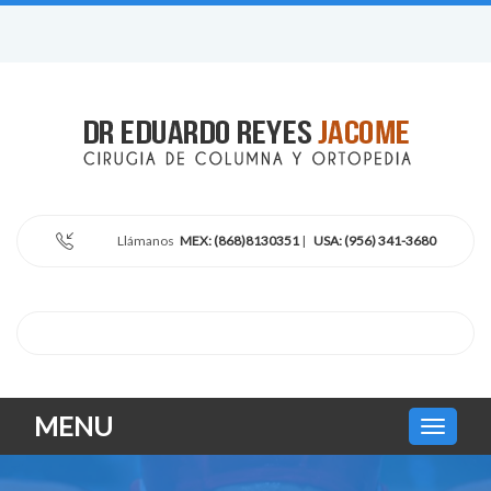
Llámanos
MEX: (868)8130351
|
USA: (956) 341-3680
MENU