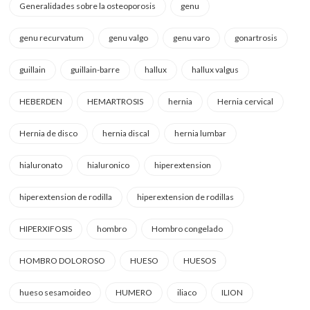
Generalidades sobre la osteoporosis
genu
genu recurvatum
genu valgo
genu varo
gonartrosis
guillain
guillain-barre
hallux
hallux valgus
HEBERDEN
HEMARTROSIS
hernia
Hernia cervical
Hernia de disco
hernia discal
hernia lumbar
hialuronato
hialuronico
hiperextension
hiperextension de rodilla
hiperextension de rodillas
HIPERXIFOSIS
hombro
Hombro congelado
HOMBRO DOLOROSO
HUESO
HUESOS
hueso sesamoideo
HUMERO
iliaco
ILION