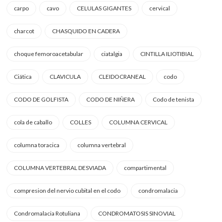
carpo
cavo
CELULAS GIGANTES
cervical
charcot
CHASQUIDO EN CADERA
choque femoroacetabular
ciatalgia
CINTILLA ILIOTIBIAL
Ciática
CLAVICULA
CLEIDOCRANEAL
codo
CODO DE GOLFISTA
CODO DE NIÑERA
Codo de tenista
cola de caballo
COLLES
COLUMNA CERVICAL
columna toracica
columna vertebral
COLUMNA VERTEBRAL DESVIADA
compartimental
compresion del nervio cubital en el codo
condromalacia
Condromalacia Rotuliana
CONDROMATOSIS SINOVIAL