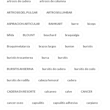
artrosis de cadera
artrosis de columna
ARTROSIS DEL PULGAR
ARTROSIS LUMBAR
ASPIRACION ARTICULAR
BAMKART
barre
biceps
bifida
BLOUNT
bouchard
braquialgia
Braquimetatarsia
brazos largos
bunion
buristis
buristis trocanterea
bursa
bursitis
BURSITIS ANSERINA
bursitis de cadera
bursitis de codo
bursitis de rodilla
cabeza femoral
cadera
CADERA EN RESORTE
calcaneo
calve
CANCER
cancer oseo
capsulitis
capsulitis adhesiva
carpiano