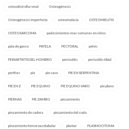
osteodistrofia renal
Osteogénesis
Osteogénesis imperfecta
osteomalacia
OSTEOMIELITIS
OSTEOSARCOMA
padecimientos mas comunes en niños
pata de ganso
PATELA
PECTORAL
pelvis
PERIARTRITIS DEL HOMBRO
periostitis
periostitis tibial
perthes
pie
pie cavo
PIE EN SERPENTINA
PIE EN Z
PIE EQUINO
PIE EQUINO VARO
pie plano
PIERNAS
PIE ZAMBO
pinzamiento
pinzamiento de cadera
pinzamiento del codo
pinzamiento femoroacetabular
plantar
PLASMOCITOMA