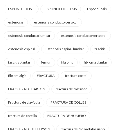
ESPONDILOLISIS
ESPONDILOLISTESIS
Espondilosis
estenosis
estenosis conducto cervical
estenosis conducto lumbar
estenosis conducto vertebral
estenosis espinal
Estenosis espinal lumbar
fascitis
fascitis plantar
femur
fibroma
fibroma plantar
fibromialgia
FRACTURA
fractura costal
FRACTURA DE BARTON
fractura de calcaneo
Fractura de clavícula
FRACTURA DE COLLES
fractura de costilla
FRACTURA DE HUMERO
FRACTURA DE JEFFERSON
fractura del 5o metatarsiano