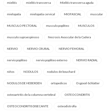
mielitis
mielitis transversa
Mielitis transversa aguda
mielopatia
mielopatia cervical
MIOFASCIAL
muscular
MUSCULO PECTORAL
musculo popliteo
MUSCULOS
musculo supraespinoso
Necrosis Avascular de la Cadera
NERVIO
NERVIO CRURAL
NERVIO FEMORAL
nervio popliteo
nervio popliteo externo
NERVIO RADIAL
niños
NODULOS
nodulos de bouchard
NODULOS DE HEBERDEN
ortopedicos
Osgood-Schlatter
osteoartritis de la columna vertebral
OSTEOCONDRITIS
OSTEOCONDRITIS DISECANTE
osteodistrofia