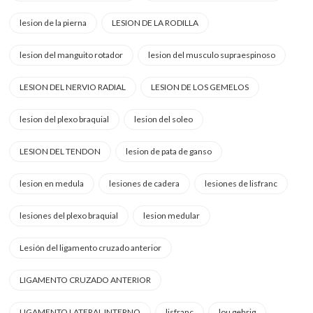
lesion de la pierna
LESION DE LA RODILLA
lesion del manguito rotador
lesion del musculo supraespinoso
LESION DEL NERVIO RADIAL
LESION DE LOS GEMELOS
lesion del plexo braquial
lesion del soleo
LESION DEL TENDON
lesion de pata de ganso
lesion en medula
lesiones de cadera
lesiones de lisfranc
lesiones del plexo braquial
lesion medular
Lesión del ligamento cruzado anterior
LIGAMENTO CRUZADO ANTERIOR
LIGAMENTO LATERAL INTERNO
lisfranc
lou gehrig