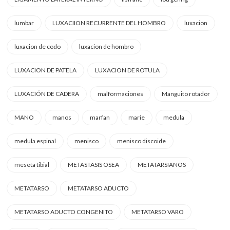
lumbar
LUXACIION RECURRENTE DEL HOMBRO
luxacion
luxacion de codo
luxacion de hombro
LUXACION DE PATELA
LUXACION DE ROTULA
LUXACIÓN DE CADERA
malformaciones
Manguito rotador
MANO
manos
marfan
marie
medula
medula espinal
menisco
menisco discoide
meseta tibial
METASTASIS OSEA
METATARSIANOS
METATARSO
METATARSO ADUCTO
METATARSO ADUCTO CONGENITO
METATARSO VARO