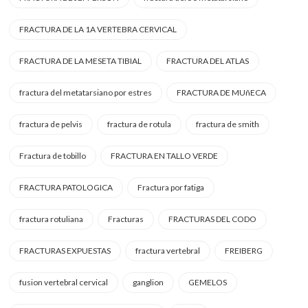
FRACTURA DE LA 1A VERTEBRA CERVICAL
FRACTURA DE LA MESETA TIBIAL
FRACTURA DEL ATLAS
fractura del metatarsiano por estres
FRACTURA DE MUñECA
fractura de pelvis
fractura de rotula
fractura de smith
Fractura de tobillo
FRACTURA EN TALLO VERDE
FRACTURA PATOLOGICA
Fractura por fatiga
fractura rotuliana
Fracturas
FRACTURAS DEL CODO
FRACTURAS EXPUESTAS
fractura vertebral
FREIBERG
fusion vertebral cervical
ganglion
GEMELOS