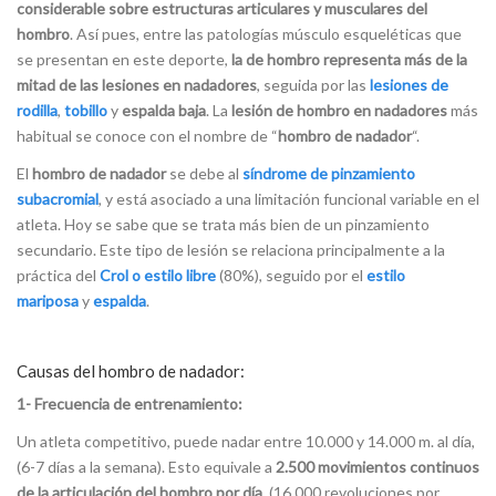
considerable sobre estructuras articulares y musculares del
hombro
. Así pues, entre las patologías músculo esqueléticas que
se presentan en este deporte,
la de hombro representa más de la
mitad de las lesiones en nadadores
, seguida por las
lesiones de
rodilla
,
tobillo
y
espalda baja
. La
lesión de hombro en nadadores
más
habitual se conoce con el nombre de “
hombro de nadador
“.
El
hombro de nadador
se debe al
síndrome de pinzamiento
subacromial
, y está asociado a una limitación funcional variable en el
atleta. Hoy se sabe que se trata más bien de un pinzamiento
secundario. Este tipo de lesión se relaciona principalmente a la
práctica del
Crol o estilo libre
(80%), seguido por el
estilo
mariposa
y
espalda
.
Causas del hombro de nadador:
1- Frecuencia de entrenamiento:
Un atleta competitivo, puede nadar entre 10.000 y 14.000 m. al día,
(6-7 días a la semana). Esto equivale a
2.500 movimientos continuos
de la articulación del hombro por día
, (16.000 revoluciones por