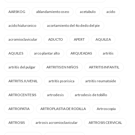
AARSKOG
ablandamiento oseo
acetabulo
acido
acido hialuronico
acortamiento del 4o dedo del pie
acromioclavicular
ADUCTO
APERT
AQUILEA
AQUILES
arco plantar alto
ARQUEADAS
artritis
artritis del pulgar
ARTRITIS EN NIÑOS
ARTRITIS INFANTIL
ARTRITIS JUVENIL
artritis psorisica
artritis reumatoide
ARTROCENTESIS
artrodesis
artrodesis de tobillo
ARTROPATIA
ARTROPLASTIA DE RODILLA
Artroscopia
ARTROSIS
artrosis acromioclavicular
ARTROSIS CERVICAL