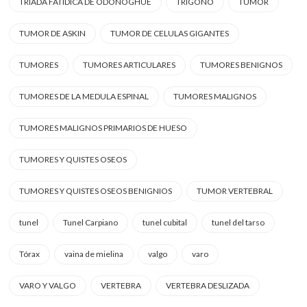
TRIADA FATIDICA DE ODONOGHUE
TRIGONO
TUMOR
TUMOR DE ASKIN
TUMOR DE CELULAS GIGANTES
TUMORES
TUMORES ARTICULARES
TUMORES BENIGNOS
TUMORES DE LA MEDULA ESPINAL
TUMORES MALIGNOS
TUMORES MALIGNOS PRIMARIOS DE HUESO
TUMORES Y QUISTES OSEOS
TUMORES Y QUISTES OSEOS BENIGNIOS
TUMOR VERTEBRAL
tunel
Tunel Carpiano
tunel cubital
tunel del tarso
Tórax
vaina de mielina
valgo
varo
VARO Y VALGO
VERTEBRA
VERTEBRA DESLIZADA