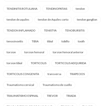
TENDINITIS ROTULIANA
TENDINOPATIAS
tendon
tendon de aquiles
tendon de Aquiles corto
tendon ganglion
TENDON INFLAMADO
TENISTYA
TENOBURSITIS
tenosinovitis
TIBIA
tibial
tobillo
tooth
torsion
torsion femoral
torsion femoral anterior
torsion tibial
TORTICOLIS
TORTICOLIS ADQUIRIDA
TORTICOLIS CONGENITA
transversa
TRAPECIOS
Traumatismo cervical
Traumatismo de cuello
TRAUMATISMO ESPINAL
TREVOR
TRIADA