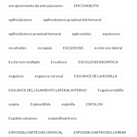
enrojecimiento de articulaciones
EPICONDILITIS
epifisiolistesis
epifisiolistesis proximal del femoral
epifisiolistesis proximal femoral
epitrocleitis
equinismo
escafoides
escapula
ESCLEROSIS
esclerosis lateral
Esclerosis múltiple
Escoliosis
ESCOLIOSIS IDIOPATICA
esguince
esguince cervical
ESGUINCE DE LA RODILLA
ESGUINCE DEL LIGAMENTO LATERAL INTERNO
Esguince tobillo
espina
Espina bífida
espinilla
ESPOLON
Espolón calcáneo
espondiloartrosis
ESPONDILOARTROSIS CERVICAL
ESPONDILOARTROSIS LUMBAR