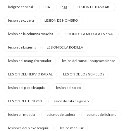
latigazo cervical
LCA
legg
LESION DE BANKART
lesion de cadera
LESION DE HOMBRO
lesion de la columna toracica
LESION DE LA MEDULA ESPINAL
lesion de la pierna
LESION DE LA RODILLA
lesion del manguito rotador
lesion del musculo supraespinoso
LESION DEL NERVIO RADIAL
LESION DE LOS GEMELOS
lesion del plexo braquial
lesion del soleo
LESION DEL TENDON
lesion de pata de ganso
lesion en medula
lesiones de cadera
lesiones de lisfranc
lesiones del plexo braquial
lesion medular