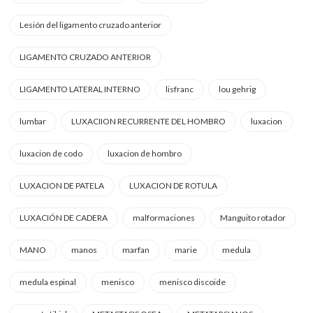
Lesión del ligamento cruzado anterior
LIGAMENTO CRUZADO ANTERIOR
LIGAMENTO LATERAL INTERNO
lisfranc
lou gehrig
lumbar
LUXACIION RECURRENTE DEL HOMBRO
luxacion
luxacion de codo
luxacion de hombro
LUXACION DE PATELA
LUXACION DE ROTULA
LUXACIÓN DE CADERA
malformaciones
Manguito rotador
MANO
manos
marfan
marie
medula
medula espinal
menisco
menisco discoide