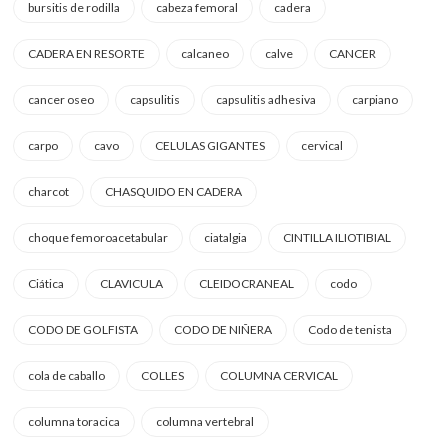
bursitis de rodilla
cabeza femoral
cadera
CADERA EN RESORTE
calcaneo
calve
CANCER
cancer oseo
capsulitis
capsulitis adhesiva
carpiano
carpo
cavo
CELULAS GIGANTES
cervical
charcot
CHASQUIDO EN CADERA
choque femoroacetabular
ciatalgia
CINTILLA ILIOTIBIAL
Ciática
CLAVICULA
CLEIDOCRANEAL
codo
CODO DE GOLFISTA
CODO DE NIÑERA
Codo de tenista
cola de caballo
COLLES
COLUMNA CERVICAL
columna toracica
columna vertebral