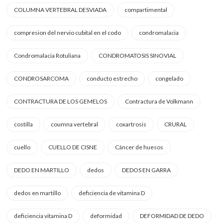
COLUMNA VERTEBRAL DESVIADA
compartimental
compresion del nervio cubital en el codo
condromalacia
Condromalacia Rotuliana
CONDROMATOSIS SINOVIAL
CONDROSARCOMA
conducto estrecho
congelado
CONTRACTURA DE LOS GEMELOS
Contractura de Volkmann
costilla
coumna vertebral
coxartrosis
CRURAL
cuello
CUELLO DE CISNE
Cáncer de huesos
DEDO EN MARTILLO
dedos
DEDOS EN GARRA
dedos en martillo
deficiencia de vitamina D
deficiencia vitamina D
deformidad
DEFORMIDAD DE DEDO