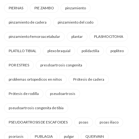
PIERNAS
PIE ZAMBO
pinzamiento
pinzamiento de cadera
pinzamiento del codo
pinzamiento femoroacetabular
plantar
PLASMOCITOMA
PLATILLO TIBIAL
plexo braquial
polidactilia
popliteo
POR ESTRES
presdoartrosis congenita
problemas ortopedicos en niños
Prótesis de cadera
Prótesis de rodilla
pseudoartrosis
pseudoartrosis congenita de tibia
PSEUDOARTROSIS DE ESCAFOIDES
psoas
psoas iliaco
psoriasis
PUBLAGIA
pulgar
QUERVAIN