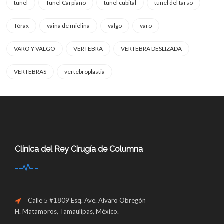
tunel
Tunel Carpiano
tunel cubital
tunel del tarso
Tórax
vaina de mielina
valgo
varo
VARO Y VALGO
VERTEBRA
VERTEBRA DESLIZADA
VERTEBRAS
vertebroplastia
Clínica del Rey Cirugía de Columna
Calle 5 #1809 Esq. Ave. Alvaro Obregón
H. Matamoros, Tamaulipas, México.