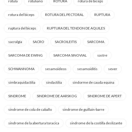
rotula
rotuliano
ROTURA
rotura de biceps
rotura del biceps
ROTURA DEL PECTORAL
RUPTURA
ruptura del biceps
RUPTURA DEL TENDON DE AQUILES
sacralgia
SACRO
SACROILEITIS
SARCOMA
SARCOMA DE EWING
SARCOMA SINOVIAL
sastre
SCHWANNOMA
sesamoideos
sesamoiditis
sever
simbraquidactilia
sindactilia
sindorme de cauda equina
SINDROME
SINDROME DE AARSKOG
SINDROME DE APERT
sindrome de cola de caballo
sindrome de guillain-barre
sindrome de la abertura toracica
sindrome de la costilla deslizante