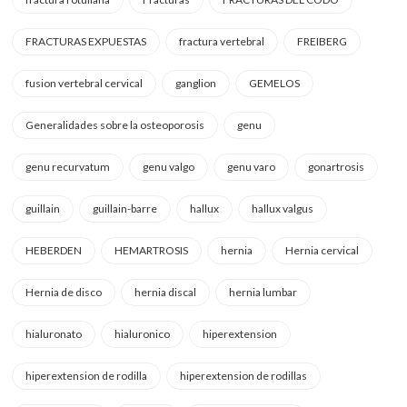
FRACTURAS EXPUESTAS
fractura vertebral
FREIBERG
fusion vertebral cervical
ganglion
GEMELOS
Generalidades sobre la osteoporosis
genu
genu recurvatum
genu valgo
genu varo
gonartrosis
guillain
guillain-barre
hallux
hallux valgus
HEBERDEN
HEMARTROSIS
hernia
Hernia cervical
Hernia de disco
hernia discal
hernia lumbar
hialuronato
hialuronico
hiperextension
hiperextension de rodilla
hiperextension de rodillas