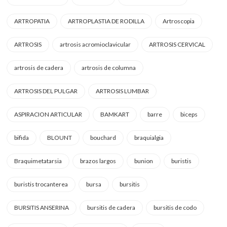
ARTROPATIA
ARTROPLASTIA DE RODILLA
Artroscopia
ARTROSIS
artrosis acromioclavicular
ARTROSIS CERVICAL
artrosis de cadera
artrosis de columna
ARTROSIS DEL PULGAR
ARTROSIS LUMBAR
ASPIRACION ARTICULAR
BAMKART
barre
biceps
bifida
BLOUNT
bouchard
braquialgia
Braquimetatarsia
brazos largos
bunion
buristis
buristis trocanterea
bursa
bursitis
BURSITIS ANSERINA
bursitis de cadera
bursitis de codo