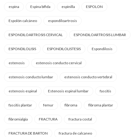
espina
Espina bífida
espinilla
ESPOLON
Espolón calcáneo
espondiloartrosis
ESPONDILOARTROSIS CERVICAL
ESPONDILOARTROSIS LUMBAR
ESPONDILOLISIS
ESPONDILOLISTESIS
Espondilosis
estenosis
estenosis conducto cervical
estenosis conducto lumbar
estenosis conducto vertebral
estenosis espinal
Estenosis espinal lumbar
fascitis
fascitis plantar
femur
fibroma
fibroma plantar
fibromialgia
FRACTURA
fractura costal
FRACTURA DE BARTON
fractura de calcaneo