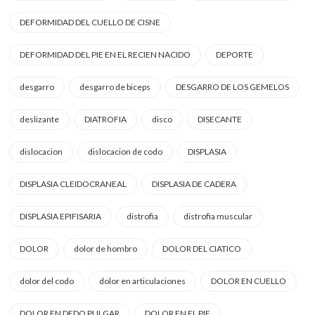
DEFORMIDAD DEL CUELLO DE CISNE
DEFORMIDAD DEL PIE EN EL RECIEN NACIDO
DEPORTE
desgarro
desgarro de biceps
DESGARRO DE LOS GEMELOS
deslizante
DIATROFIA
disco
DISECANTE
dislocacion
dislocacion de codo
DISPLASIA
DISPLASIA CLEIDOCRANEAL
DISPLASIA DE CADERA
DISPLASIA EPIFISARIA
distrofia
distrofia muscular
DOLOR
dolor de hombro
DOLOR DEL CIATICO
dolor del codo
dolor en articulaciones
DOLOR EN CUELLO
DOLOR EN DEDO PULGAR
DOLOR EN EL PIE