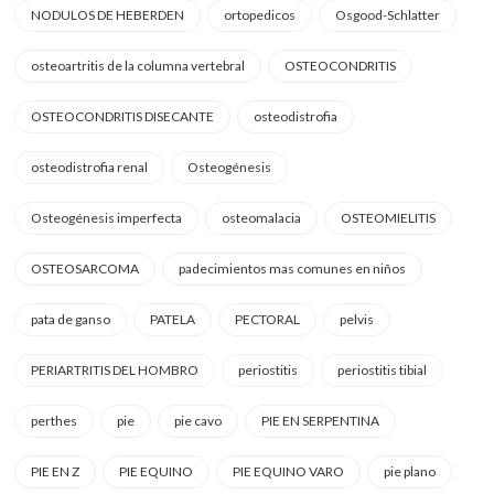
NODULOS DE HEBERDEN
ortopedicos
Osgood-Schlatter
osteoartritis de la columna vertebral
OSTEOCONDRITIS
OSTEOCONDRITIS DISECANTE
osteodistrofia
osteodistrofia renal
Osteogénesis
Osteogénesis imperfecta
osteomalacia
OSTEOMIELITIS
OSTEOSARCOMA
padecimientos mas comunes en niños
pata de ganso
PATELA
PECTORAL
pelvis
PERIARTRITIS DEL HOMBRO
periostitis
periostitis tibial
perthes
pie
pie cavo
PIE EN SERPENTINA
PIE EN Z
PIE EQUINO
PIE EQUINO VARO
pie plano