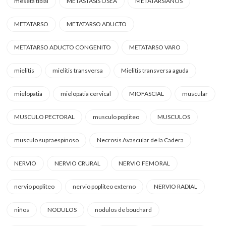
meseta tibial
METASTASIS OSEA
METATARSIANOS
METATARSO
METATARSO ADUCTO
METATARSO ADUCTO CONGENITO
METATARSO VARO
mielitis
mielitis transversa
Mielitis transversa aguda
mielopatia
mielopatia cervical
MIOFASCIAL
muscular
MUSCULO PECTORAL
musculo popliteo
MUSCULOS
musculo supraespinoso
Necrosis Avascular de la Cadera
NERVIO
NERVIO CRURAL
NERVIO FEMORAL
nervio popliteo
nervio popliteo externo
NERVIO RADIAL
niños
NODULOS
nodulos de bouchard