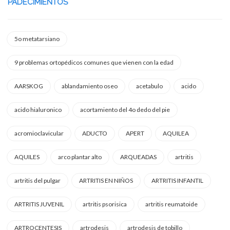
PADECIMIENTOS
5o metatarsiano
9 problemas ortopédicos comunes que vienen con la edad
AARSKOG
ablandamiento oseo
acetabulo
acido
acido hialuronico
acortamiento del 4o dedo del pie
acromioclavicular
ADUCTO
APERT
AQUILEA
AQUILES
arco plantar alto
ARQUEADAS
artritis
artritis del pulgar
ARTRITIS EN NIÑOS
ARTRITIS INFANTIL
ARTRITIS JUVENIL
artritis psorisica
artritis reumatoide
ARTROCENTESIS
artrodesis
artrodesis de tobillo