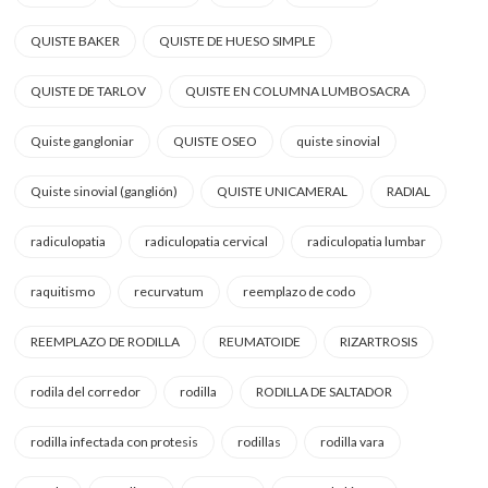
QUISTE BAKER
QUISTE DE HUESO SIMPLE
QUISTE DE TARLOV
QUISTE EN COLUMNA LUMBOSACRA
Quiste gangloniar
QUISTE OSEO
quiste sinovial
Quiste sinovial (ganglión)
QUISTE UNICAMERAL
RADIAL
radiculopatia
radiculopatia cervical
radiculopatia lumbar
raquitismo
recurvatum
reemplazo de codo
REEMPLAZO DE RODILLA
REUMATOIDE
RIZARTROSIS
rodila del corredor
rodilla
RODILLA DE SALTADOR
rodilla infectada con protesis
rodillas
rodilla vara