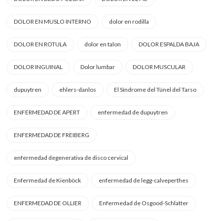
DOLOR EN MUSLO INTERNO
dolor en rodilla
DOLOR EN ROTULA
dolor en talon
DOLOR ESPALDA BAJA
DOLOR INGUINAL
Dolor lumbar
DOLOR MUSCULAR
dupuytren
ehlers-danlos
El Síndrome del Túnel del Tarso
ENFERMEDAD DE APERT
enfermedad de dupuytren
ENFERMEDAD DE FREIBERG
enfermedad degenerativa de disco cervical
Enfermedad de Kienböck
enfermedad de legg-calveperthes
ENFERMEDAD DE OLLIER
Enfermedad de Osgood-Schlatter