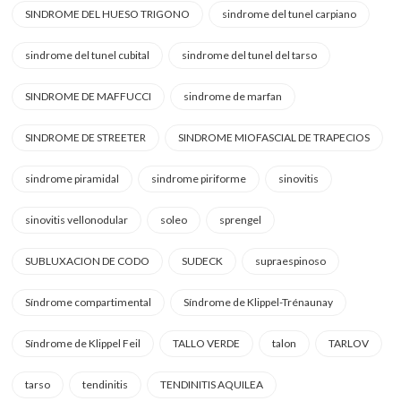
SINDROME DEL HUESO TRIGONO
sindrome del tunel carpiano
sindrome del tunel cubital
sindrome del tunel del tarso
SINDROME DE MAFFUCCI
sindrome de marfan
SINDROME DE STREETER
SINDROME MIOFASCIAL DE TRAPECIOS
sindrome piramidal
sindrome piriforme
sinovitis
sinovitis vellonodular
soleo
sprengel
SUBLUXACION DE CODO
SUDECK
supraespinoso
Síndrome compartimental
Síndrome de Klippel-Trénaunay
Síndrome de Klippel Feil
TALLO VERDE
talon
TARLOV
tarso
tendinitis
TENDINITIS AQUILEA