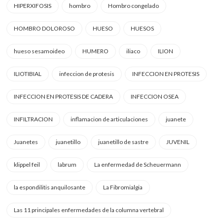
HIPERXIFOSIS
hombro
Hombro congelado
HOMBRO DOLOROSO
HUESO
HUESOS
hueso sesamoideo
HUMERO
iliaco
ILION
ILIOTIBIAL
infeccion de protesis
INFECCION EN PROTESIS
INFECCION EN PROTESIS DE CADERA
INFECCION OSEA
INFILTRACION
inflamacion de articulaciones
juanete
Juanetes
juanetillo
juanetillo de sastre
JUVENIL
klippel feil
labrum
La enfermedad de Scheuermann
la espondilitis anquilosante
La Fibromialgia
Las 11 principales enfermedades de la columna vertebral