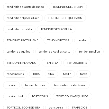
tendinitis de la pata de ganso
TENDINITIS DEL BICEPS
tendinitis del psoas iliaco
TENDINITIS DE QUERVAIN
tendinitis de rodilla
TENDINITIS EN ROTULA
TENDINITIS ROTULIANA
TENDINOPATIAS
tendon
tendon de aquiles
tendon de Aquiles corto
tendon ganglion
TENDON INFLAMADO
TENISTYA
TENOBURSITIS
tenosinovitis
TIBIA
tibial
tobillo
tooth
torsion
torsion femoral
torsion femoral anterior
torsion tibial
TORTICOLIS
TORTICOLIS ADQUIRIDA
TORTICOLIS CONGENITA
transversa
TRAPECIOS