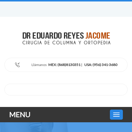
Llámanos
MEX: (868)8130351
|
USA: (956) 341-3680
MENU