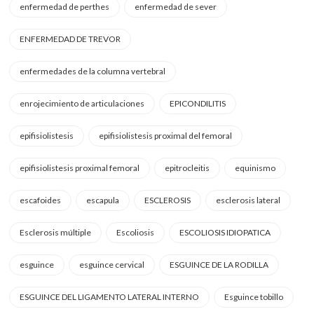
enfermedad de perthes
enfermedad de sever
ENFERMEDAD DE TREVOR
enfermedades de la columna vertebral
enrojecimiento de articulaciones
EPICONDILITIS
epifisiolistesis
epifisiolistesis proximal del femoral
epifisiolistesis proximal femoral
epitrocleitis
equinismo
escafoides
escapula
ESCLEROSIS
esclerosis lateral
Esclerosis múltiple
Escoliosis
ESCOLIOSIS IDIOPATICA
esguince
esguince cervical
ESGUINCE DE LA RODILLA
ESGUINCE DEL LIGAMENTO LATERAL INTERNO
Esguince tobillo