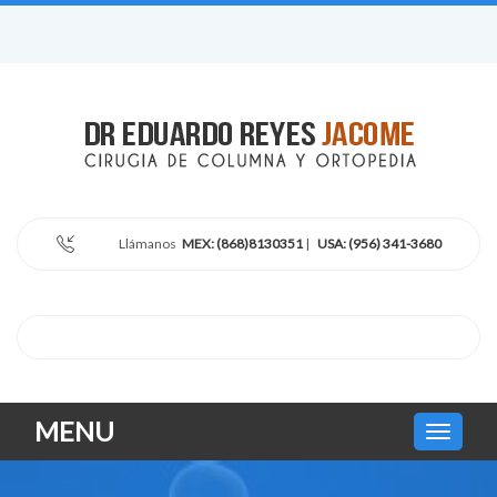
Llámanos
MEX: (868)8130351
|
USA: (956) 341-3680
MENU