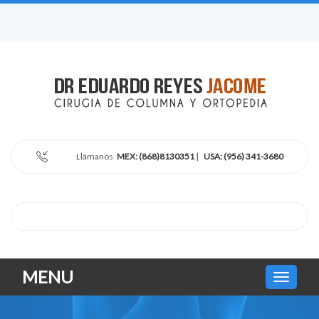
Llámanos
MEX: (868)8130351
|
USA: (956) 341-3680
MENU