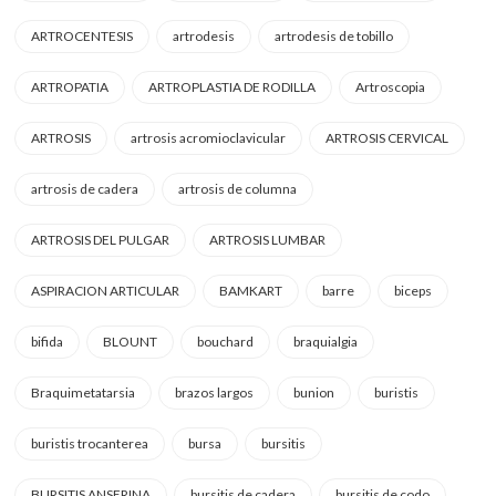
ARTROCENTESIS
artrodesis
artrodesis de tobillo
ARTROPATIA
ARTROPLASTIA DE RODILLA
Artroscopia
ARTROSIS
artrosis acromioclavicular
ARTROSIS CERVICAL
artrosis de cadera
artrosis de columna
ARTROSIS DEL PULGAR
ARTROSIS LUMBAR
ASPIRACION ARTICULAR
BAMKART
barre
biceps
bifida
BLOUNT
bouchard
braquialgia
Braquimetatarsia
brazos largos
bunion
buristis
buristis trocanterea
bursa
bursitis
BURSITIS ANSERINA
bursitis de cadera
bursitis de codo