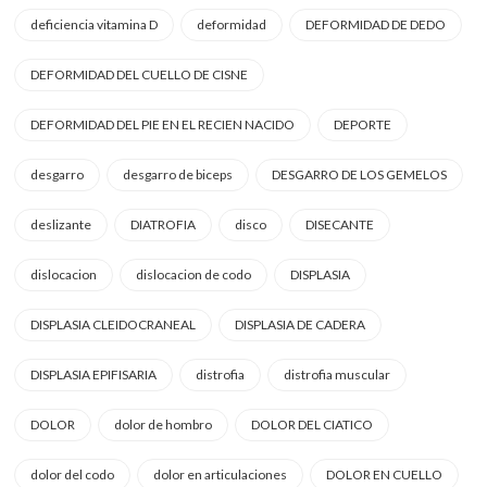
deficiencia vitamina D
deformidad
DEFORMIDAD DE DEDO
DEFORMIDAD DEL CUELLO DE CISNE
DEFORMIDAD DEL PIE EN EL RECIEN NACIDO
DEPORTE
desgarro
desgarro de biceps
DESGARRO DE LOS GEMELOS
deslizante
DIATROFIA
disco
DISECANTE
dislocacion
dislocacion de codo
DISPLASIA
DISPLASIA CLEIDOCRANEAL
DISPLASIA DE CADERA
DISPLASIA EPIFISARIA
distrofia
distrofia muscular
DOLOR
dolor de hombro
DOLOR DEL CIATICO
dolor del codo
dolor en articulaciones
DOLOR EN CUELLO