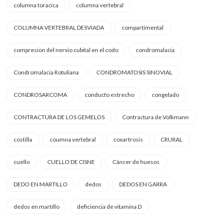
columna toracica
columna vertebral
COLUMNA VERTEBRAL DESVIADA
compartimental
compresion del nervio cubital en el codo
condromalacia
Condromalacia Rotuliana
CONDROMATOSIS SINOVIAL
CONDROSARCOMA
conducto estrecho
congelado
CONTRACTURA DE LOS GEMELOS
Contractura de Volkmann
costilla
coumna vertebral
coxartrosis
CRURAL
cuello
CUELLO DE CISNE
Cáncer de huesos
DEDO EN MARTILLO
dedos
DEDOS EN GARRA
dedos en martillo
deficiencia de vitamina D