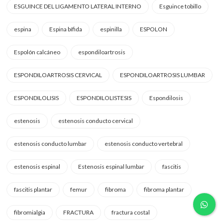
ESGUINCE DEL LIGAMENTO LATERAL INTERNO
Esguince tobillo
espina
Espina bífida
espinilla
ESPOLON
Espolón calcáneo
espondiloartrosis
ESPONDILOARTROSIS CERVICAL
ESPONDILOARTROSIS LUMBAR
ESPONDILOLISIS
ESPONDILOLISTESIS
Espondilosis
estenosis
estenosis conducto cervical
estenosis conducto lumbar
estenosis conducto vertebral
estenosis espinal
Estenosis espinal lumbar
fascitis
fascitis plantar
femur
fibroma
fibroma plantar
fibromialgia
FRACTURA
fractura costal