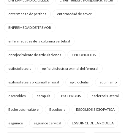
ENFERMEDAD DE OLLIER
Enfermedad de Osgood-Schlatter
enfermedad de perthes
enfermedad de sever
ENFERMEDAD DE TREVOR
enfermedades de la columna vertebral
enrojecimiento de articulaciones
EPICONDILITIS
epifisiolistesis
epifisiolistesis proximal del femoral
epifisiolistesis proximal femoral
epitrocleitis
equinismo
escafoides
escapula
ESCLEROSIS
esclerosis lateral
Esclerosis múltiple
Escoliosis
ESCOLIOSIS IDIOPATICA
esguince
esguince cervical
ESGUINCE DE LA RODILLA