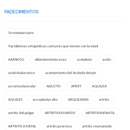
PADECIMIENTOS
5o metatarsiano
9 problemas ortopédicos comunes que vienen con la edad
AARSKOG
ablandamiento oseo
acetabulo
acido
acido hialuronico
acortamiento del 4o dedo del pie
acromioclavicular
ADUCTO
APERT
AQUILEA
AQUILES
arco plantar alto
ARQUEADAS
artritis
artritis del pulgar
ARTRITIS EN NIÑOS
ARTRITIS INFANTIL
ARTRITIS JUVENIL
artritis psorisica
artritis reumatoide