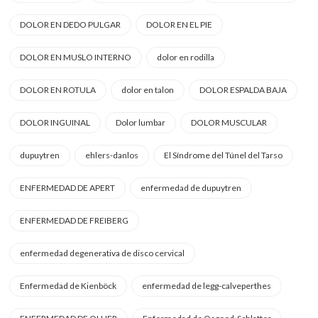
DOLOR EN DEDO PULGAR
DOLOR EN EL PIE
DOLOR EN MUSLO INTERNO
dolor en rodilla
DOLOR EN ROTULA
dolor en talon
DOLOR ESPALDA BAJA
DOLOR INGUINAL
Dolor lumbar
DOLOR MUSCULAR
dupuytren
ehlers-danlos
El Síndrome del Túnel del Tarso
ENFERMEDAD DE APERT
enfermedad de dupuytren
ENFERMEDAD DE FREIBERG
enfermedad degenerativa de disco cervical
Enfermedad de Kienböck
enfermedad de legg-calveperthes