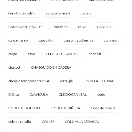
bursitis de rodilla
cabeza femoral
cadera
CADERA EN RESORTE
calcaneo
calve
CANCER
cancer oseo
capsulitis
capsulitis adhesiva
carpiano
carpo
cavo
CELULAS GIGANTES
cervical
charcot
CHASQUIDO EN CADERA
choque femoroacetabular
ciatalgia
CINTILLA ILIOTIBIAL
Ciática
CLAVICULA
CLEIDOCRANEAL
codo
CODO DE GOLFISTA
CODO DE NIÑERA
Codo de tenista
cola de caballo
COLLES
COLUMNA CERVICAL