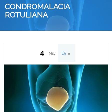
CONDROMALACIA
ROTULIANA
4
May
0