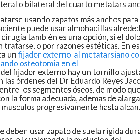
eral o bilateral del cuarto metatarsian
ratarse usando zapatos más anchos para
l paciente puede usar almohadillas alrede
a cirugía también es una opción, si el dolo
tratarse, o por razones estéticas. En e
ca un
fijador externo al metatarsiano c
zando osteotomia en el
del fijador externo hay un tornillo ajust
n las órdenes del Dr Eduardo Reyes Jac
o entre los segmentos óseos, de modo que
con la forma adecuada, ademas de alarga
 musculos progresivamente hasta alcanz
se deben usar zapato de suela rigida dur
s, e ir valorando la evolucion del