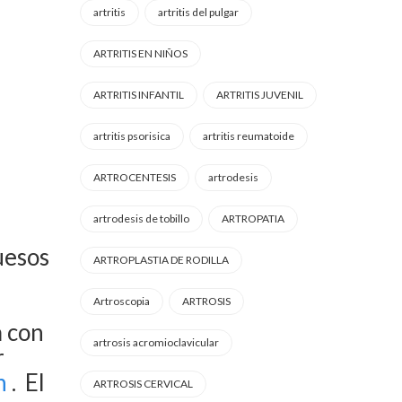
artritis
artritis del pulgar
ARTRITIS EN NIÑOS
ARTRITIS INFANTIL
ARTRITIS JUVENIL
artritis psorisica
artritis reumatoide
ARTROCENTESIS
artrodesis
artrodesis de tobillo
ARTROPATIA
uesos
ARTROPLASTIA DE RODILLA
Artroscopia
ARTROSIS
 con
artrosis acromioclavicular
r
n
.
El
ARTROSIS CERVICAL