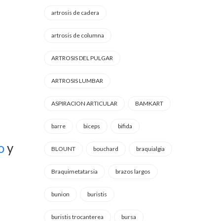
artrosis de cadera
artrosis de columna
ARTROSIS DEL PULGAR
ARTROSIS LUMBAR
ASPIRACION ARTICULAR
BAMKART
barre
biceps
bifida
o
y
BLOUNT
bouchard
braquialgia
Braquimetatarsia
brazos largos
bunion
buristis
buristis trocanterea
bursa