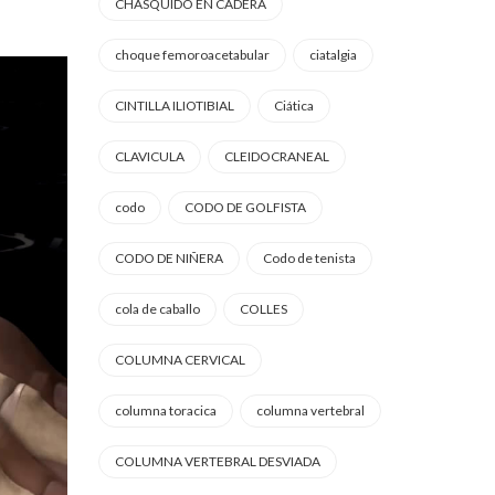
CHASQUIDO EN CADERA
choque femoroacetabular
ciatalgia
CINTILLA ILIOTIBIAL
Ciática
CLAVICULA
CLEIDOCRANEAL
codo
CODO DE GOLFISTA
CODO DE NIÑERA
Codo de tenista
cola de caballo
COLLES
COLUMNA CERVICAL
columna toracica
columna vertebral
COLUMNA VERTEBRAL DESVIADA