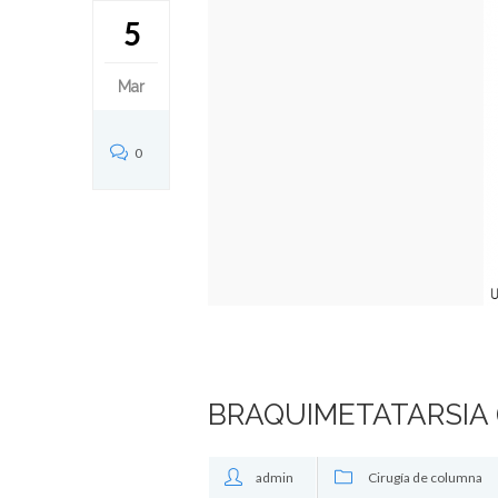
5
Mar
0
BRAQUIMETATARSIA (A
admin
Cirugía de columna