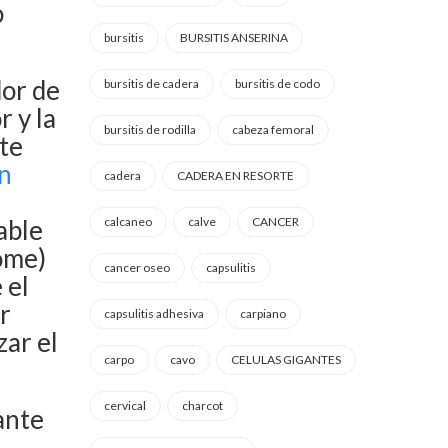
o
bursitis
BURSITIS ANSERINA
dor de
bursitis de cadera
bursitis de codo
r y la
bursitis de rodilla
cabeza femoral
ste
on
cadera
CADERA EN RESORTE
able
calcaneo
calve
CANCER
ome)
cancer oseo
capsulitis
 el
r
capsulitis adhesiva
carpiano
ar el
carpo
cavo
CELULAS GIGANTES
cervical
charcot
ante