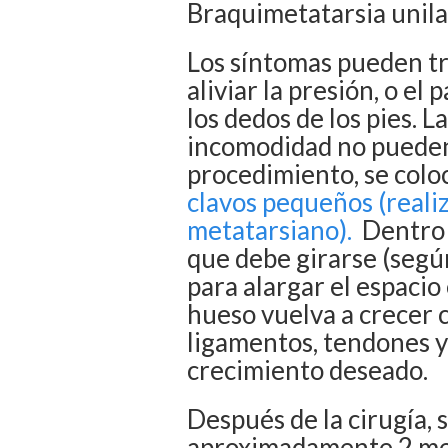
Braquimetatarsia unilat
Los síntomas pueden t
aliviar la presión, o e
los dedos de los pies. L
incomodidad no pueden 
procedimiento, se colo
clavos pequeños (reali
metatarsiano).
Dentro 
que debe girarse (segú
para alargar el espaci
hueso vuelva a crecer 
ligamentos, tendones y
crecimiento deseado.
Después de la cirugía, 
aproximadamente 2 mese