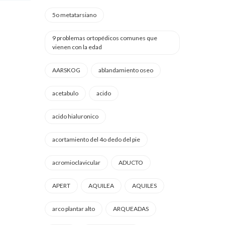
5o metatarsiano
9 problemas ortopédicos comunes que
vienen con la edad
AARSKOG
ablandamiento oseo
acetabulo
acido
acido hialuronico
acortamiento del 4o dedo del pie
acromioclavicular
ADUCTO
APERT
AQUILEA
AQUILES
arco plantar alto
ARQUEADAS