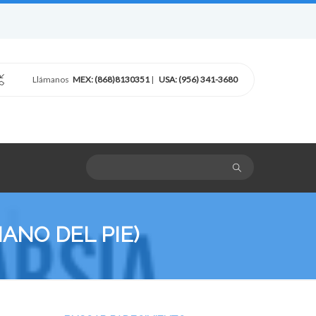
Llámanos
MEX: (868)8130351
|
USA: (956) 341-3680
ANO DEL PIE)