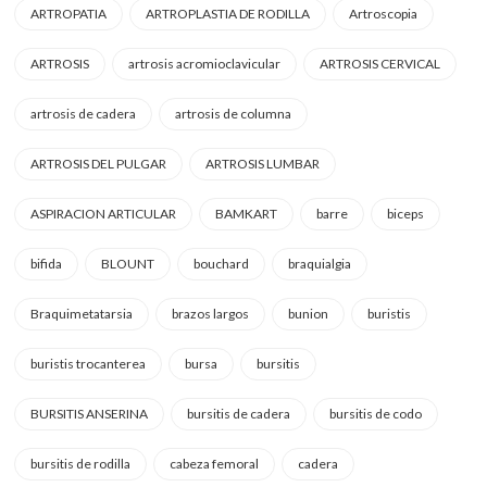
ARTROPATIA
ARTROPLASTIA DE RODILLA
Artroscopia
ARTROSIS
artrosis acromioclavicular
ARTROSIS CERVICAL
artrosis de cadera
artrosis de columna
ARTROSIS DEL PULGAR
ARTROSIS LUMBAR
ASPIRACION ARTICULAR
BAMKART
barre
biceps
bifida
BLOUNT
bouchard
braquialgia
Braquimetatarsia
brazos largos
bunion
buristis
buristis trocanterea
bursa
bursitis
BURSITIS ANSERINA
bursitis de cadera
bursitis de codo
bursitis de rodilla
cabeza femoral
cadera