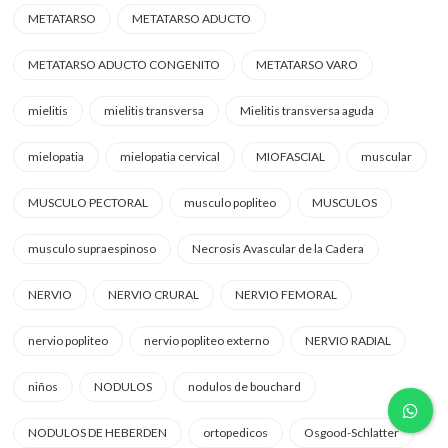
METATARSO
METATARSO ADUCTO
METATARSO ADUCTO CONGENITO
METATARSO VARO
mielitis
mielitis transversa
Mielitis transversa aguda
mielopatia
mielopatia cervical
MIOFASCIAL
muscular
MUSCULO PECTORAL
musculo popliteo
MUSCULOS
musculo supraespinoso
Necrosis Avascular de la Cadera
NERVIO
NERVIO CRURAL
NERVIO FEMORAL
nervio popliteo
nervio popliteo externo
NERVIO RADIAL
niños
NODULOS
nodulos de bouchard
NODULOS DE HEBERDEN
ortopedicos
Osgood-Schlatter