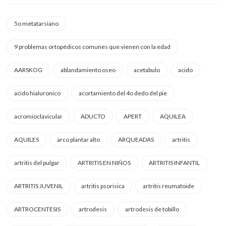
5o metatarsiano
9 problemas ortopédicos comunes que vienen con la edad
AARSKOG
ablandamiento oseo
acetabulo
acido
acido hialuronico
acortamiento del 4o dedo del pie
acromioclavicular
ADUCTO
APERT
AQUILEA
AQUILES
arco plantar alto
ARQUEADAS
artritis
artritis del pulgar
ARTRITIS EN NIÑOS
ARTRITIS INFANTIL
ARTRITIS JUVENIL
artritis psorisica
artritis reumatoide
ARTROCENTESIS
artrodesis
artrodesis de tobillo