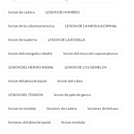
lesion de cadera
LESION DE HOMBRO
lesion de la columna toracica
LESION DE LA MEDULA ESPINAL
lesion de la pierna
LESION DE LA RODILLA
lesion del manguito rotador
lesion del musculo supraespinoso
LESION DEL NERVIO RADIAL
LESION DE LOS GEMELOS
lesion del plexo braquial
lesion del soleo
LESION DEL TENDON
lesion de pata de ganso
lesion en medula
lesiones de cadera
lesiones de lisfranc
lesiones del plexo braquial
lesion medular