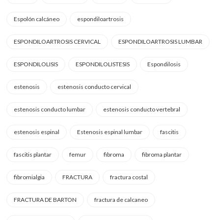
Espolón calcáneo
espondiloartrosis
ESPONDILOARTROSIS CERVICAL
ESPONDILOARTROSIS LUMBAR
ESPONDILOLISIS
ESPONDILOLISTESIS
Espondilosis
estenosis
estenosis conducto cervical
estenosis conducto lumbar
estenosis conducto vertebral
estenosis espinal
Estenosis espinal lumbar
fascitis
fascitis plantar
femur
fibroma
fibroma plantar
fibromialgia
FRACTURA
fractura costal
FRACTURA DE BARTON
fractura de calcaneo