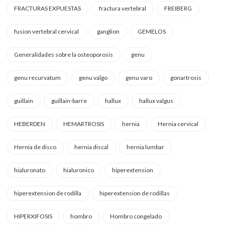
FRACTURAS EXPUESTAS
fractura vertebral
FREIBERG
fusion vertebral cervical
ganglion
GEMELOS
Generalidades sobre la osteoporosis
genu
genu recurvatum
genu valgo
genu varo
gonartrosis
guillain
guillain-barre
hallux
hallux valgus
HEBERDEN
HEMARTROSIS
hernia
Hernia cervical
Hernia de disco
hernia discal
hernia lumbar
hialuronato
hialuronico
hiperextension
hiperextension de rodilla
hiperextension de rodillas
HIPERXIFOSIS
hombro
Hombro congelado