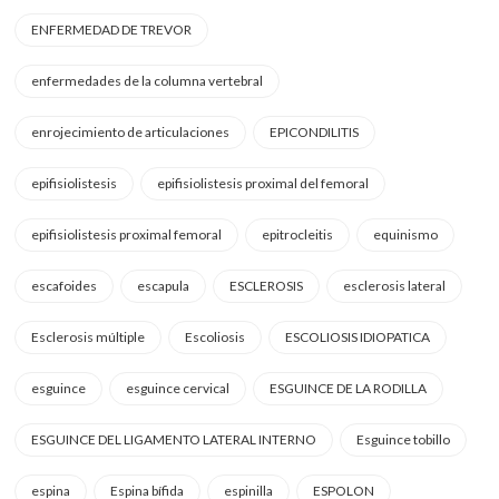
ENFERMEDAD DE TREVOR
enfermedades de la columna vertebral
enrojecimiento de articulaciones
EPICONDILITIS
epifisiolistesis
epifisiolistesis proximal del femoral
epifisiolistesis proximal femoral
epitrocleitis
equinismo
escafoides
escapula
ESCLEROSIS
esclerosis lateral
Esclerosis múltiple
Escoliosis
ESCOLIOSIS IDIOPATICA
esguince
esguince cervical
ESGUINCE DE LA RODILLA
ESGUINCE DEL LIGAMENTO LATERAL INTERNO
Esguince tobillo
espina
Espina bífida
espinilla
ESPOLON