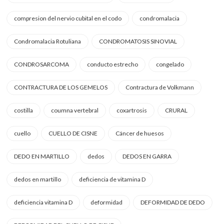
compresion del nervio cubital en el codo
condromalacia
Condromalacia Rotuliana
CONDROMATOSIS SINOVIAL
CONDROSARCOMA
conducto estrecho
congelado
CONTRACTURA DE LOS GEMELOS
Contractura de Volkmann
costilla
coumna vertebral
coxartrosis
CRURAL
cuello
CUELLO DE CISNE
Cáncer de huesos
DEDO EN MARTILLO
dedos
DEDOS EN GARRA
dedos en martillo
deficiencia de vitamina D
deficiencia vitamina D
deformidad
DEFORMIDAD DE DEDO