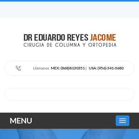
Llámanos
MEX: (868)8130351
|
USA: (956) 341-3680
MENU