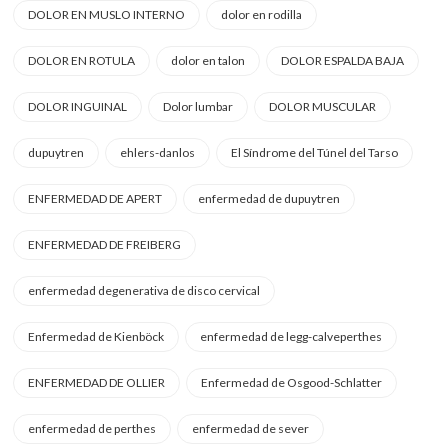
DOLOR EN MUSLO INTERNO
dolor en rodilla
DOLOR EN ROTULA
dolor en talon
DOLOR ESPALDA BAJA
DOLOR INGUINAL
Dolor lumbar
DOLOR MUSCULAR
dupuytren
ehlers-danlos
El Síndrome del Túnel del Tarso
ENFERMEDAD DE APERT
enfermedad de dupuytren
ENFERMEDAD DE FREIBERG
enfermedad degenerativa de disco cervical
Enfermedad de Kienböck
enfermedad de legg-calveperthes
ENFERMEDAD DE OLLIER
Enfermedad de Osgood-Schlatter
enfermedad de perthes
enfermedad de sever