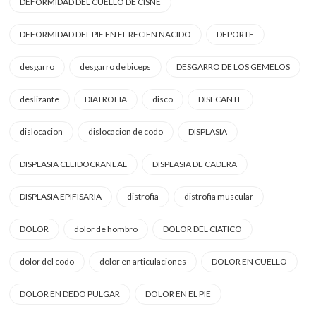
DEFORMIDAD DEL CUELLO DE CISNE
DEFORMIDAD DEL PIE EN EL RECIEN NACIDO
DEPORTE
desgarro
desgarro de biceps
DESGARRO DE LOS GEMELOS
deslizante
DIATROFIA
disco
DISECANTE
dislocacion
dislocacion de codo
DISPLASIA
DISPLASIA CLEIDOCRANEAL
DISPLASIA DE CADERA
DISPLASIA EPIFISARIA
distrofia
distrofia muscular
DOLOR
dolor de hombro
DOLOR DEL CIATICO
dolor del codo
dolor en articulaciones
DOLOR EN CUELLO
DOLOR EN DEDO PULGAR
DOLOR EN EL PIE