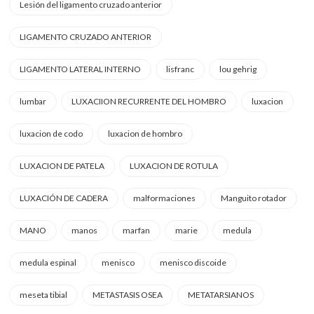
Lesión del ligamento cruzado anterior
LIGAMENTO CRUZADO ANTERIOR
LIGAMENTO LATERAL INTERNO
lisfranc
lou gehrig
lumbar
LUXACIION RECURRENTE DEL HOMBRO
luxacion
luxacion de codo
luxacion de hombro
LUXACION DE PATELA
LUXACION DE ROTULA
LUXACIÓN DE CADERA
malformaciones
Manguito rotador
MANO
manos
marfan
marie
medula
medula espinal
menisco
menisco discoide
meseta tibial
METASTASIS OSEA
METATARSIANOS