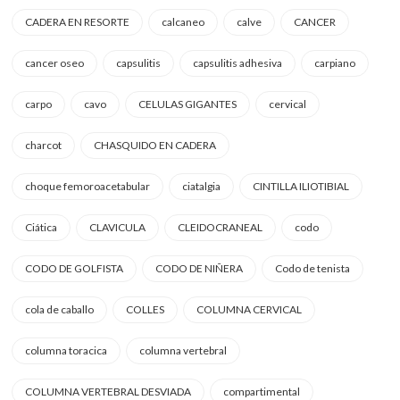
CADERA EN RESORTE
calcaneo
calve
CANCER
cancer oseo
capsulitis
capsulitis adhesiva
carpiano
carpo
cavo
CELULAS GIGANTES
cervical
charcot
CHASQUIDO EN CADERA
choque femoroacetabular
ciatalgia
CINTILLA ILIOTIBIAL
Ciática
CLAVICULA
CLEIDOCRANEAL
codo
CODO DE GOLFISTA
CODO DE NIÑERA
Codo de tenista
cola de caballo
COLLES
COLUMNA CERVICAL
columna toracica
columna vertebral
COLUMNA VERTEBRAL DESVIADA
compartimental