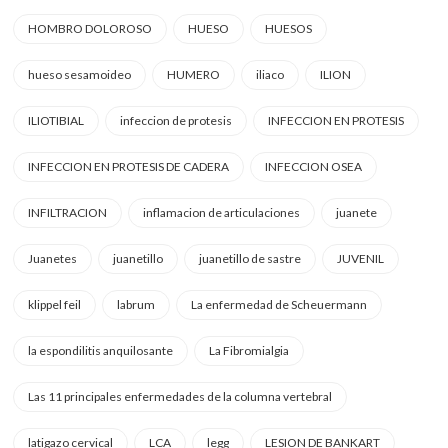
HOMBRO DOLOROSO
HUESO
HUESOS
hueso sesamoideo
HUMERO
iliaco
ILION
ILIOTIBIAL
infeccion de protesis
INFECCION EN PROTESIS
INFECCION EN PROTESIS DE CADERA
INFECCION OSEA
INFILTRACION
inflamacion de articulaciones
juanete
Juanetes
juanetillo
juanetillo de sastre
JUVENIL
klippel feil
labrum
La enfermedad de Scheuermann
la espondilitis anquilosante
La Fibromialgia
Las 11 principales enfermedades de la columna vertebral
latigazo cervical
LCA
legg
LESION DE BANKART