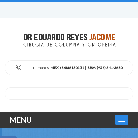
Llámanos
MEX: (868)8130351
|
USA: (956) 341-3680
MENU