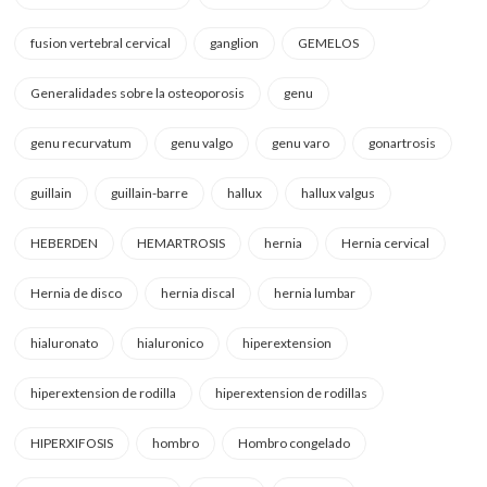
fusion vertebral cervical
ganglion
GEMELOS
Generalidades sobre la osteoporosis
genu
genu recurvatum
genu valgo
genu varo
gonartrosis
guillain
guillain-barre
hallux
hallux valgus
HEBERDEN
HEMARTROSIS
hernia
Hernia cervical
Hernia de disco
hernia discal
hernia lumbar
hialuronato
hialuronico
hiperextension
hiperextension de rodilla
hiperextension de rodillas
HIPERXIFOSIS
hombro
Hombro congelado