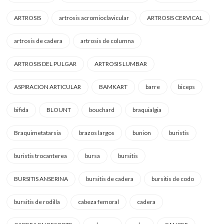
ARTROSIS
artrosis acromioclavicular
ARTROSIS CERVICAL
artrosis de cadera
artrosis de columna
ARTROSIS DEL PULGAR
ARTROSIS LUMBAR
ASPIRACION ARTICULAR
BAMKART
barre
biceps
bifida
BLOUNT
bouchard
braquialgia
Braquimetatarsia
brazos largos
bunion
buristis
buristis trocanterea
bursa
bursitis
BURSITIS ANSERINA
bursitis de cadera
bursitis de codo
bursitis de rodilla
cabeza femoral
cadera