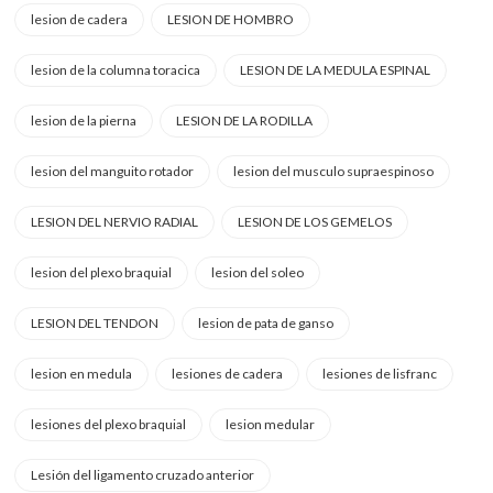
lesion de cadera
LESION DE HOMBRO
lesion de la columna toracica
LESION DE LA MEDULA ESPINAL
lesion de la pierna
LESION DE LA RODILLA
lesion del manguito rotador
lesion del musculo supraespinoso
LESION DEL NERVIO RADIAL
LESION DE LOS GEMELOS
lesion del plexo braquial
lesion del soleo
LESION DEL TENDON
lesion de pata de ganso
lesion en medula
lesiones de cadera
lesiones de lisfranc
lesiones del plexo braquial
lesion medular
Lesión del ligamento cruzado anterior