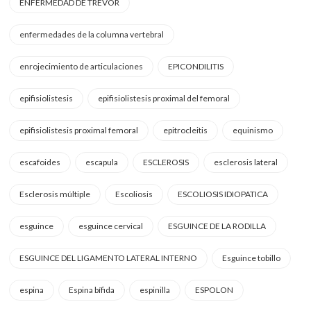
ENFERMEDAD DE TREVOR
enfermedades de la columna vertebral
enrojecimiento de articulaciones
EPICONDILITIS
epifisiolistesis
epifisiolistesis proximal del femoral
epifisiolistesis proximal femoral
epitrocleitis
equinismo
escafoides
escapula
ESCLEROSIS
esclerosis lateral
Esclerosis múltiple
Escoliosis
ESCOLIOSIS IDIOPATICA
esguince
esguince cervical
ESGUINCE DE LA RODILLA
ESGUINCE DEL LIGAMENTO LATERAL INTERNO
Esguince tobillo
espina
Espina bífida
espinilla
ESPOLON