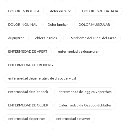
DOLOR EN ROTULA
dolor en talon
DOLOR ESPALDA BAJA
DOLOR INGUINAL
Dolor lumbar
DOLOR MUSCULAR
dupuytren
ehlers-danlos
El Síndrome del Túnel del Tarso
ENFERMEDAD DE APERT
enfermedad de dupuytren
ENFERMEDAD DE FREIBERG
enfermedad degenerativa de disco cervical
Enfermedad de Kienböck
enfermedad de legg-calveperthes
ENFERMEDAD DE OLLIER
Enfermedad de Osgood-Schlatter
enfermedad de perthes
enfermedad de sever