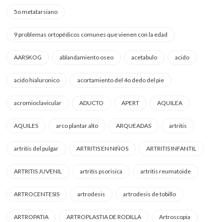
5o metatarsiano
9 problemas ortopédicos comunes que vienen con la edad
AARSKOG
ablandamiento oseo
acetabulo
acido
acido hialuronico
acortamiento del 4o dedo del pie
acromioclavicular
ADUCTO
APERT
AQUILEA
AQUILES
arco plantar alto
ARQUEADAS
artritis
artritis del pulgar
ARTRITIS EN NIÑOS
ARTRITIS INFANTIL
ARTRITIS JUVENIL
artritis psorisica
artritis reumatoide
ARTROCENTESIS
artrodesis
artrodesis de tobillo
ARTROPATIA
ARTROPLASTIA DE RODILLA
Artroscopia