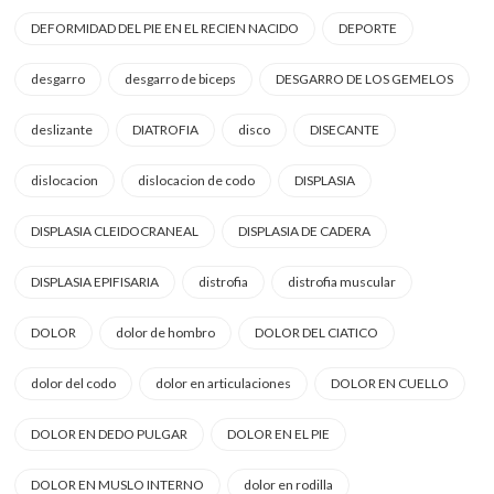
DEFORMIDAD DEL PIE EN EL RECIEN NACIDO
DEPORTE
desgarro
desgarro de biceps
DESGARRO DE LOS GEMELOS
deslizante
DIATROFIA
disco
DISECANTE
dislocacion
dislocacion de codo
DISPLASIA
DISPLASIA CLEIDOCRANEAL
DISPLASIA DE CADERA
DISPLASIA EPIFISARIA
distrofia
distrofia muscular
DOLOR
dolor de hombro
DOLOR DEL CIATICO
dolor del codo
dolor en articulaciones
DOLOR EN CUELLO
DOLOR EN DEDO PULGAR
DOLOR EN EL PIE
DOLOR EN MUSLO INTERNO
dolor en rodilla