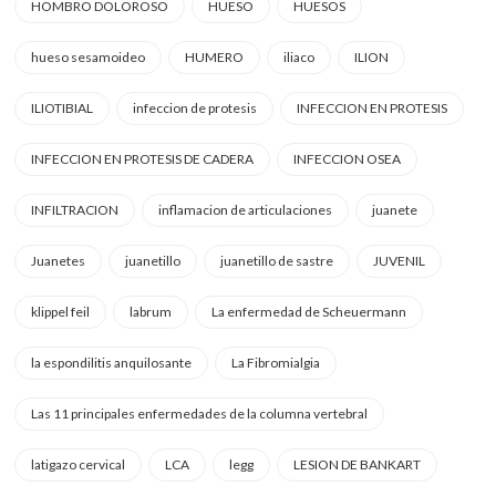
HOMBRO DOLOROSO
HUESO
HUESOS
hueso sesamoideo
HUMERO
iliaco
ILION
ILIOTIBIAL
infeccion de protesis
INFECCION EN PROTESIS
INFECCION EN PROTESIS DE CADERA
INFECCION OSEA
INFILTRACION
inflamacion de articulaciones
juanete
Juanetes
juanetillo
juanetillo de sastre
JUVENIL
klippel feil
labrum
La enfermedad de Scheuermann
la espondilitis anquilosante
La Fibromialgia
Las 11 principales enfermedades de la columna vertebral
latigazo cervical
LCA
legg
LESION DE BANKART