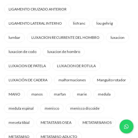
LIGAMENTO CRUZADO ANTERIOR
LIGAMENTO LATERAL INTERNO
lisfranc
lou gehrig
lumbar
LUXACIION RECURRENTE DEL HOMBRO
luxacion
luxacion de codo
luxacion de hombro
LUXACION DE PATELA
LUXACION DE ROTULA
LUXACIÓN DE CADERA
malformaciones
Manguito rotador
MANO
manos
marfan
marie
medula
medula espinal
menisco
menisco discoide
meseta tibial
METASTASIS OSEA
METATARSIANOS
METATARSO
METATARSO ADUCTO