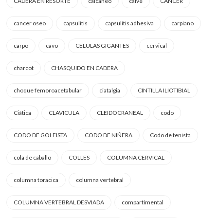
CADERA EN RESORTE
calcaneo
calve
CANCER
cancer oseo
capsulitis
capsulitis adhesiva
carpiano
carpo
cavo
CELULAS GIGANTES
cervical
charcot
CHASQUIDO EN CADERA
choque femoroacetabular
ciatalgia
CINTILLA ILIOTIBIAL
Ciática
CLAVICULA
CLEIDOCRANEAL
codo
CODO DE GOLFISTA
CODO DE NIÑERA
Codo de tenista
cola de caballo
COLLES
COLUMNA CERVICAL
columna toracica
columna vertebral
COLUMNA VERTEBRAL DESVIADA
compartimental