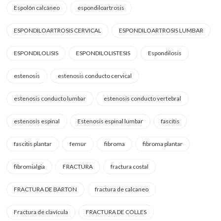
Espolón calcáneo
espondiloartrosis
ESPONDILOARTROSIS CERVICAL
ESPONDILOARTROSIS LUMBAR
ESPONDILOLISIS
ESPONDILOLISTESIS
Espondilosis
estenosis
estenosis conducto cervical
estenosis conducto lumbar
estenosis conducto vertebral
estenosis espinal
Estenosis espinal lumbar
fascitis
fascitis plantar
femur
fibroma
fibroma plantar
fibromialgia
FRACTURA
fractura costal
FRACTURA DE BARTON
fractura de calcaneo
Fractura de clavícula
FRACTURA DE COLLES