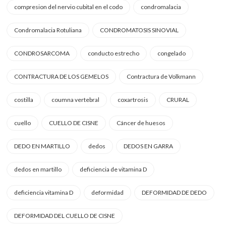
compresion del nervio cubital en el codo
condromalacia
Condromalacia Rotuliana
CONDROMATOSIS SINOVIAL
CONDROSARCOMA
conducto estrecho
congelado
CONTRACTURA DE LOS GEMELOS
Contractura de Volkmann
costilla
coumna vertebral
coxartrosis
CRURAL
cuello
CUELLO DE CISNE
Cáncer de huesos
DEDO EN MARTILLO
dedos
DEDOS EN GARRA
dedos en martillo
deficiencia de vitamina D
deficiencia vitamina D
deformidad
DEFORMIDAD DE DEDO
DEFORMIDAD DEL CUELLO DE CISNE