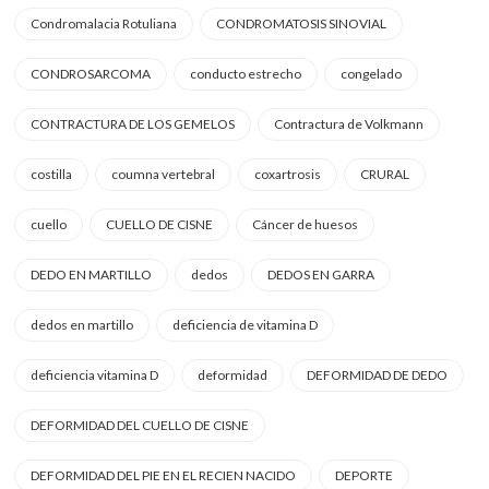
Condromalacia Rotuliana
CONDROMATOSIS SINOVIAL
CONDROSARCOMA
conducto estrecho
congelado
CONTRACTURA DE LOS GEMELOS
Contractura de Volkmann
costilla
coumna vertebral
coxartrosis
CRURAL
cuello
CUELLO DE CISNE
Cáncer de huesos
DEDO EN MARTILLO
dedos
DEDOS EN GARRA
dedos en martillo
deficiencia de vitamina D
deficiencia vitamina D
deformidad
DEFORMIDAD DE DEDO
DEFORMIDAD DEL CUELLO DE CISNE
DEFORMIDAD DEL PIE EN EL RECIEN NACIDO
DEPORTE