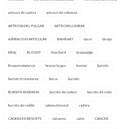
artrosis de cadera
artrosis de columna
ARTROSIS DEL PULGAR
ARTROSIS LUMBAR
ASPIRACION ARTICULAR
BAMKART
barre
biceps
bifida
BLOUNT
bouchard
braquialgia
Braquimetatarsia
brazos largos
bunion
buristis
buristis trocanterea
bursa
bursitis
BURSITIS ANSERINA
bursitis de cadera
bursitis de codo
bursitis de rodilla
cabeza femoral
cadera
CADERA EN RESORTE
calcaneo
calve
CANCER