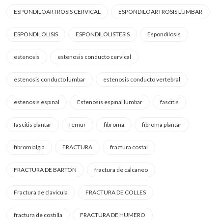
ESPONDILOARTROSIS CERVICAL
ESPONDILOARTROSIS LUMBAR
ESPONDILOLISIS
ESPONDILOLISTESIS
Espondilosis
estenosis
estenosis conducto cervical
estenosis conducto lumbar
estenosis conducto vertebral
estenosis espinal
Estenosis espinal lumbar
fascitis
fascitis plantar
femur
fibroma
fibroma plantar
fibromialgia
FRACTURA
fractura costal
FRACTURA DE BARTON
fractura de calcaneo
Fractura de clavícula
FRACTURA DE COLLES
fractura de costilla
FRACTURA DE HUMERO