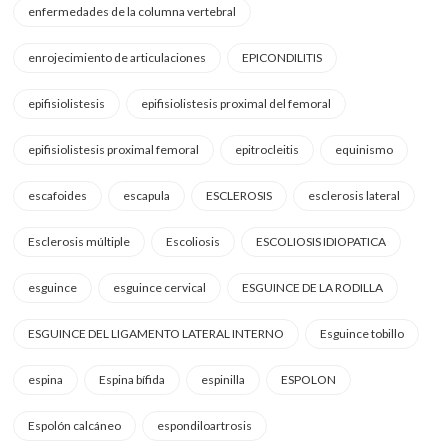
enfermedades de la columna vertebral
enrojecimiento de articulaciones
EPICONDILITIS
epifisiolistesis
epifisiolistesis proximal del femoral
epifisiolistesis proximal femoral
epitrocleitis
equinismo
escafoides
escapula
ESCLEROSIS
esclerosis lateral
Esclerosis múltiple
Escoliosis
ESCOLIOSIS IDIOPATICA
esguince
esguince cervical
ESGUINCE DE LA RODILLA
ESGUINCE DEL LIGAMENTO LATERAL INTERNO
Esguince tobillo
espina
Espina bífida
espinilla
ESPOLON
Espolón calcáneo
espondiloartrosis