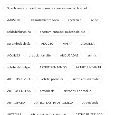
9 problemas ortopédicos comunes que vienen con la edad
AARSKOG
ablandamiento oseo
acetabulo
acido
acido hialuronico
acortamiento del 4o dedo del pie
acromioclavicular
ADUCTO
APERT
AQUILEA
AQUILES
arco plantar alto
ARQUEADAS
artritis
artritis del pulgar
ARTRITIS EN NIÑOS
ARTRITIS INFANTIL
ARTRITIS JUVENIL
artritis psorisica
artritis reumatoide
ARTROCENTESIS
artrodesis
artrodesis de tobillo
ARTROPATIA
ARTROPLASTIA DE RODILLA
Artroscopia
ARTROSIS
artrosis acromioclavicular
ARTROSIS CERVICAL