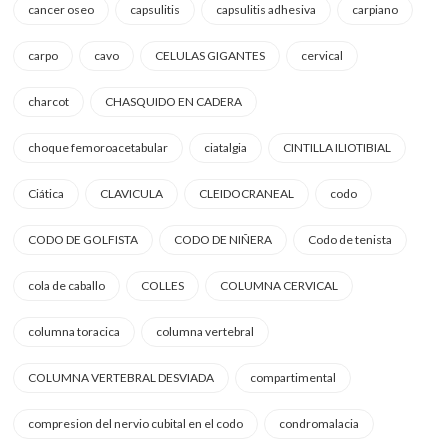
cancer oseo
capsulitis
capsulitis adhesiva
carpiano
carpo
cavo
CELULAS GIGANTES
cervical
charcot
CHASQUIDO EN CADERA
choque femoroacetabular
ciatalgia
CINTILLA ILIOTIBIAL
Ciática
CLAVICULA
CLEIDOCRANEAL
codo
CODO DE GOLFISTA
CODO DE NIÑERA
Codo de tenista
cola de caballo
COLLES
COLUMNA CERVICAL
columna toracica
columna vertebral
COLUMNA VERTEBRAL DESVIADA
compartimental
compresion del nervio cubital en el codo
condromalacia