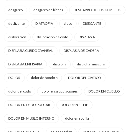
desgarro
desgarro de biceps
DESGARRO DE LOS GEMELOS
deslizante
DIATROFIA
disco
DISECANTE
dislocacion
dislocacion de codo
DISPLASIA
DISPLASIA CLEIDOCRANEAL
DISPLASIA DE CADERA
DISPLASIA EPIFISARIA
distrofia
distrofia muscular
DOLOR
dolor de hombro
DOLOR DEL CIATICO
dolor del codo
dolor en articulaciones
DOLOR EN CUELLO
DOLOR EN DEDO PULGAR
DOLOR EN EL PIE
DOLOR EN MUSLO INTERNO
dolor en rodilla
DOLOR EN ROTULA
dolor en talon
DOLOR ESPALDA BAJA