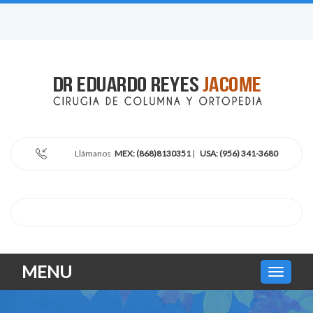
Llámanos
MEX: (868)8130351
|
USA: (956) 341-3680
MENU