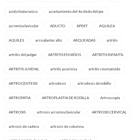
acido hialuronico
acortamiento del 4o dedo del pie
acromioclavicular
ADUCTO
APERT
AQUILEA
AQUILES
arco plantar alto
ARQUEADAS
artritis
artritis del pulgar
ARTRITIS EN NIÑOS
ARTRITIS INFANTIL
ARTRITIS JUVENIL
artritis psorisica
artritis reumatoide
ARTROCENTESIS
artrodesis
artrodesis de tobillo
ARTROPATIA
ARTROPLASTIA DE RODILLA
Artroscopia
ARTROSIS
artrosis acromioclavicular
ARTROSIS CERVICAL
artrosis de cadera
artrosis de columna