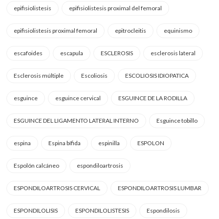
epifisiolistesis
epifisiolistesis proximal del femoral
epifisiolistesis proximal femoral
epitrocleitis
equinismo
escafoides
escapula
ESCLEROSIS
esclerosis lateral
Esclerosis múltiple
Escoliosis
ESCOLIOSIS IDIOPATICA
esguince
esguince cervical
ESGUINCE DE LA RODILLA
ESGUINCE DEL LIGAMENTO LATERAL INTERNO
Esguince tobillo
espina
Espina bífida
espinilla
ESPOLON
Espolón calcáneo
espondiloartrosis
ESPONDILOARTROSIS CERVICAL
ESPONDILOARTROSIS LUMBAR
ESPONDILOLISIS
ESPONDILOLISTESIS
Espondilosis