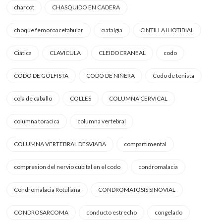
charcot
CHASQUIDO EN CADERA
choque femoroacetabular
ciatalgia
CINTILLA ILIOTIBIAL
Ciática
CLAVICULA
CLEIDOCRANEAL
codo
CODO DE GOLFISTA
CODO DE NIÑERA
Codo de tenista
cola de caballo
COLLES
COLUMNA CERVICAL
columna toracica
columna vertebral
COLUMNA VERTEBRAL DESVIADA
compartimental
compresion del nervio cubital en el codo
condromalacia
Condromalacia Rotuliana
CONDROMATOSIS SINOVIAL
CONDROSARCOMA
conducto estrecho
congelado