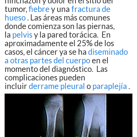
hinchazón y dolor en el sitio del
tumor,
fiebre
y una
fractura de
hueso
.
Las áreas más comunes
donde comienza son las piernas,
la
pelvis
y la pared torácica.
En
aproximadamente el 25% de los
casos, el cáncer ya se ha
diseminado
a otras partes del cuerpo
en el
momento del diagnóstico.
Las
complicaciones pueden
incluir
derrame pleural
o
paraplejía
.