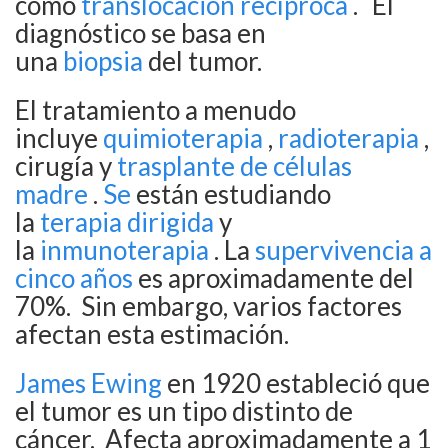
como
translocación recíproca
.
El
diagnóstico se basa en
una
biopsia
del tumor.
El tratamiento a menudo
incluye
quimioterapia
,
radioterapia
,
cirugía y
trasplante de células
madre
.
Se
están estudiando
la
terapia dirigida
y
la
inmunoterapia
. La
supervivencia a
cinco años
es aproximadamente del
70%.
Sin embargo, varios factores
afectan esta estimación.
James Ewing
en 1920 estableció que
el tumor es un tipo distinto de
cáncer.
Afecta aproximadamente a 1