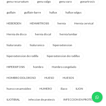
genu recurvatum
genu valgo
genu varo
gonartrosis
guillain
guillain-barre
hallux
hallux valgus
HEBERDEN
HEMARTROSIS
hernia
Hernia cervical
Hernia de disco
hernia discal
hernia lumbar
hialuronato
hialuronico
hiperextension
hiperextension de rodilla
hiperextension de rodillas
HIPERXIFOSIS
hombro
Hombro congelado
HOMBRO DOLOROSO
HUESO
HUESOS
hueso sesamoideo
HUMERO
iliaco
ILION
ILIOTIBIAL
infeccion de protesis
INFECCION EN PROTESIS