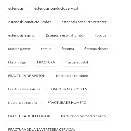
estenosis
estenosis conducto cervical
estenosis conducto lumbar
estenosis conducto vertebral
estenosis espinal
Estenosis espinal lumbar
fascitis
fascitis plantar
femur
fibroma
fibroma plantar
fibromialgia
FRACTURA
fractura costal
FRACTURA DE BARTON
fractura de calcaneo
Fractura de clavícula
FRACTURA DE COLLES
fractura de costilla
FRACTURA DE HUMERO
FRACTURA DE JEFFERSON
fractura del 5o metatarsiano
FRACTURA DE LA 1A VERTEBRA CERVICAL