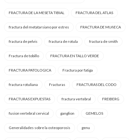
FRACTURA DE LA MESETA TIBIAL
FRACTURA DEL ATLAS
fractura del metatarsiano por estres
FRACTURA DE MUñECA
fractura de pelvis
fractura de rotula
fractura de smith
Fractura de tobillo
FRACTURA EN TALLO VERDE
FRACTURA PATOLOGICA
Fractura por fatiga
fractura rotuliana
Fracturas
FRACTURAS DEL CODO
FRACTURAS EXPUESTAS
fractura vertebral
FREIBERG
fusion vertebral cervical
ganglion
GEMELOS
Generalidades sobre la osteoporosis
genu