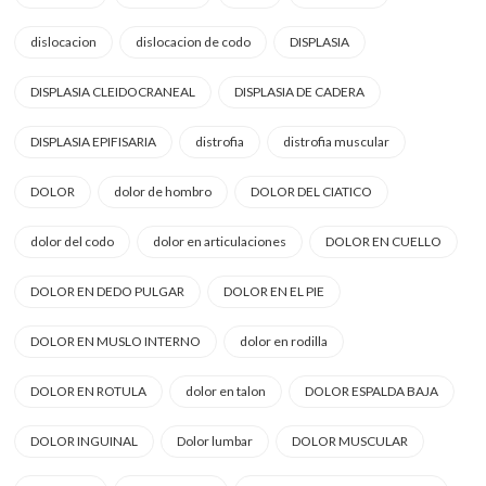
dislocacion
dislocacion de codo
DISPLASIA
DISPLASIA CLEIDOCRANEAL
DISPLASIA DE CADERA
DISPLASIA EPIFISARIA
distrofia
distrofia muscular
DOLOR
dolor de hombro
DOLOR DEL CIATICO
dolor del codo
dolor en articulaciones
DOLOR EN CUELLO
DOLOR EN DEDO PULGAR
DOLOR EN EL PIE
DOLOR EN MUSLO INTERNO
dolor en rodilla
DOLOR EN ROTULA
dolor en talon
DOLOR ESPALDA BAJA
DOLOR INGUINAL
Dolor lumbar
DOLOR MUSCULAR