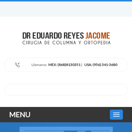
Llámanos
MEX: (868)8130351
|
USA: (956) 341-3680
MENU