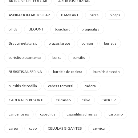
ARTROSIS DEL PULGAR
ARTROSIS LUMBAR
ASPIRACION ARTICULAR
BAMKART
barre
biceps
bifida
BLOUNT
bouchard
braquialgia
Braquimetatarsia
brazos largos
bunion
buristis
buristis trocanterea
bursa
bursitis
BURSITIS ANSERINA
bursitis de cadera
bursitis de codo
bursitis de rodilla
cabeza femoral
cadera
CADERA EN RESORTE
calcaneo
calve
CANCER
cancer oseo
capsulitis
capsulitis adhesiva
carpiano
carpo
cavo
CELULAS GIGANTES
cervical