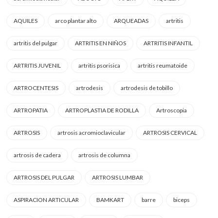
AQUILES
arco plantar alto
ARQUEADAS
artritis
artritis del pulgar
ARTRITIS EN NIÑOS
ARTRITIS INFANTIL
ARTRITIS JUVENIL
artritis psorisica
artritis reumatoide
ARTROCENTESIS
artrodesis
artrodesis de tobillo
ARTROPATIA
ARTROPLASTIA DE RODILLA
Artroscopia
ARTROSIS
artrosis acromioclavicular
ARTROSIS CERVICAL
artrosis de cadera
artrosis de columna
ARTROSIS DEL PULGAR
ARTROSIS LUMBAR
ASPIRACION ARTICULAR
BAMKART
barre
biceps