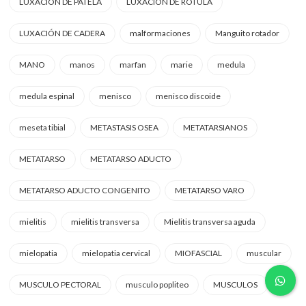
LUXACION DE PATELA
LUXACION DE ROTULA
LUXACIÓN DE CADERA
malformaciones
Manguito rotador
MANO
manos
marfan
marie
medula
medula espinal
menisco
menisco discoide
meseta tibial
METASTASIS OSEA
METATARSIANOS
METATARSO
METATARSO ADUCTO
METATARSO ADUCTO CONGENITO
METATARSO VARO
mielitis
mielitis transversa
Mielitis transversa aguda
mielopatia
mielopatia cervical
MIOFASCIAL
muscular
MUSCULO PECTORAL
musculo popliteo
MUSCULOS