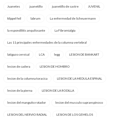
Juanetes
juanetillo
juanetillo de sastre
JUVENIL
klippel feil
labrum
La enfermedad de Scheuermann
la espondilitis anquilosante
La Fibromialgia
Las 11 principales enfermedades de la columna vertebral
latigazo cervical
LCA
legg
LESION DE BANKART
lesion de cadera
LESION DE HOMBRO
lesion de la columna toracica
LESION DE LA MEDULA ESPINAL
lesion de la pierna
LESION DE LA RODILLA
lesion del manguito rotador
lesion del musculo supraespinoso
LESION DEL NERVIO RADIAL
LESION DE LOS GEMELOS