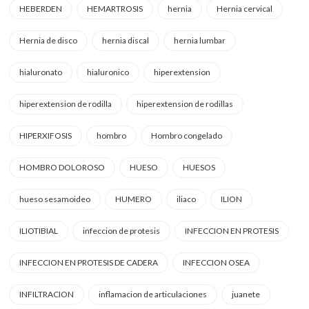
HEBERDEN
HEMARTROSIS
hernia
Hernia cervical
Hernia de disco
hernia discal
hernia lumbar
hialuronato
hialuronico
hiperextension
hiperextension de rodilla
hiperextension de rodillas
HIPERXIFOSIS
hombro
Hombro congelado
HOMBRO DOLOROSO
HUESO
HUESOS
hueso sesamoideo
HUMERO
iliaco
ILION
ILIOTIBIAL
infeccion de protesis
INFECCION EN PROTESIS
INFECCION EN PROTESIS DE CADERA
INFECCION OSEA
INFILTRACION
inflamacion de articulaciones
juanete