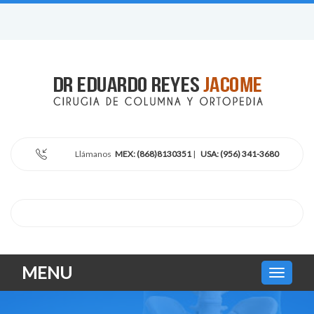
Llámanos
MEX: (868)8130351
|
USA: (956) 341-3680
MENU