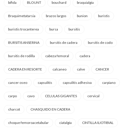
bifida
BLOUNT
bouchard
braquialgia
Braquimetatarsia
brazos largos
bunion
buristis
buristis trocanterea
bursa
bursitis
BURSITIS ANSERINA
bursitis de cadera
bursitis de codo
bursitis de rodilla
cabeza femoral
cadera
CADERA EN RESORTE
calcaneo
calve
CANCER
cancer oseo
capsulitis
capsulitis adhesiva
carpiano
carpo
cavo
CELULAS GIGANTES
cervical
charcot
CHASQUIDO EN CADERA
choque femoroacetabular
ciatalgia
CINTILLA ILIOTIBIAL