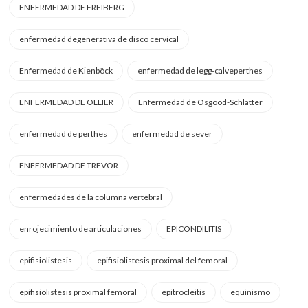
ENFERMEDAD DE FREIBERG
enfermedad degenerativa de disco cervical
Enfermedad de Kienböck
enfermedad de legg-calveperthes
ENFERMEDAD DE OLLIER
Enfermedad de Osgood-Schlatter
enfermedad de perthes
enfermedad de sever
ENFERMEDAD DE TREVOR
enfermedades de la columna vertebral
enrojecimiento de articulaciones
EPICONDILITIS
epifisiolistesis
epifisiolistesis proximal del femoral
epifisiolistesis proximal femoral
epitrocleitis
equinismo