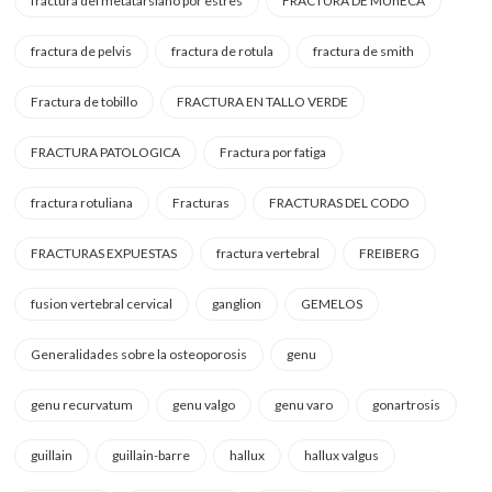
fractura del metatarsiano por estres
FRACTURA DE MUñECA
fractura de pelvis
fractura de rotula
fractura de smith
Fractura de tobillo
FRACTURA EN TALLO VERDE
FRACTURA PATOLOGICA
Fractura por fatiga
fractura rotuliana
Fracturas
FRACTURAS DEL CODO
FRACTURAS EXPUESTAS
fractura vertebral
FREIBERG
fusion vertebral cervical
ganglion
GEMELOS
Generalidades sobre la osteoporosis
genu
genu recurvatum
genu valgo
genu varo
gonartrosis
guillain
guillain-barre
hallux
hallux valgus