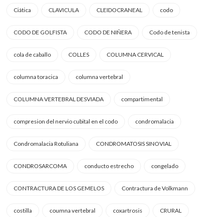
Ciática
CLAVICULA
CLEIDOCRANEAL
codo
CODO DE GOLFISTA
CODO DE NIÑERA
Codo de tenista
cola de caballo
COLLES
COLUMNA CERVICAL
columna toracica
columna vertebral
COLUMNA VERTEBRAL DESVIADA
compartimental
compresion del nervio cubital en el codo
condromalacia
Condromalacia Rotuliana
CONDROMATOSIS SINOVIAL
CONDROSARCOMA
conducto estrecho
congelado
CONTRACTURA DE LOS GEMELOS
Contractura de Volkmann
costilla
coumna vertebral
coxartrosis
CRURAL