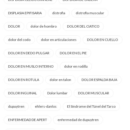
DISPLASIA EPIFISARIA
distrofia
distrofia muscular
DOLOR
dolor de hombro
DOLOR DEL CIATICO
dolor del codo
dolor en articulaciones
DOLOR EN CUELLO
DOLOR EN DEDO PULGAR
DOLOR EN EL PIE
DOLOR EN MUSLO INTERNO
dolor en rodilla
DOLOR EN ROTULA
dolor en talon
DOLOR ESPALDA BAJA
DOLOR INGUINAL
Dolor lumbar
DOLOR MUSCULAR
dupuytren
ehlers-danlos
El Síndrome del Túnel del Tarso
ENFERMEDAD DE APERT
enfermedad de dupuytren