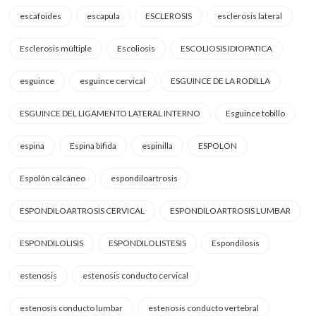
escafoides
escapula
ESCLEROSIS
esclerosis lateral
Esclerosis múltiple
Escoliosis
ESCOLIOSIS IDIOPATICA
esguince
esguince cervical
ESGUINCE DE LA RODILLA
ESGUINCE DEL LIGAMENTO LATERAL INTERNO
Esguince tobillo
espina
Espina bífida
espinilla
ESPOLON
Espolón calcáneo
espondiloartrosis
ESPONDILOARTROSIS CERVICAL
ESPONDILOARTROSIS LUMBAR
ESPONDILOLISIS
ESPONDILOLISTESIS
Espondilosis
estenosis
estenosis conducto cervical
estenosis conducto lumbar
estenosis conducto vertebral