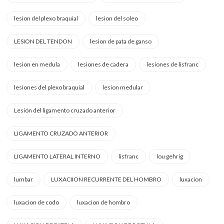
lesion del plexo braquial
lesion del soleo
LESION DEL TENDON
lesion de pata de ganso
lesion en medula
lesiones de cadera
lesiones de lisfranc
lesiones del plexo braquial
lesion medular
Lesión del ligamento cruzado anterior
LIGAMENTO CRUZADO ANTERIOR
LIGAMENTO LATERAL INTERNO
lisfranc
lou gehrig
lumbar
LUXACIION RECURRENTE DEL HOMBRO
luxacion
luxacion de codo
luxacion de hombro