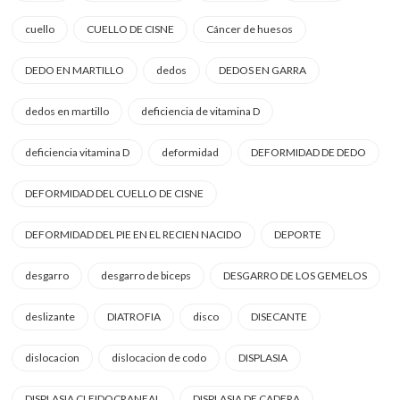
cuello
CUELLO DE CISNE
Cáncer de huesos
DEDO EN MARTILLO
dedos
DEDOS EN GARRA
dedos en martillo
deficiencia de vitamina D
deficiencia vitamina D
deformidad
DEFORMIDAD DE DEDO
DEFORMIDAD DEL CUELLO DE CISNE
DEFORMIDAD DEL PIE EN EL RECIEN NACIDO
DEPORTE
desgarro
desgarro de biceps
DESGARRO DE LOS GEMELOS
deslizante
DIATROFIA
disco
DISECANTE
dislocacion
dislocacion de codo
DISPLASIA
DISPLASIA CLEIDOCRANEAL
DISPLASIA DE CADERA