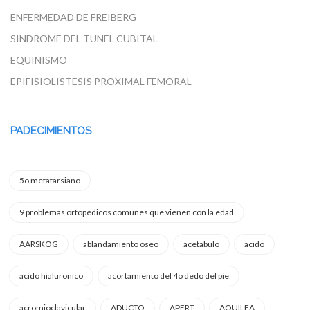
ENFERMEDAD DE FREIBERG
SINDROME DEL TUNEL CUBITAL
EQUINISMO
EPIFISIOLISTESIS PROXIMAL FEMORAL
PADECIMIENTOS
5o metatarsiano
9 problemas ortopédicos comunes que vienen con la edad
AARSKOG
ablandamiento oseo
acetabulo
acido
acido hialuronico
acortamiento del 4o dedo del pie
acromioclavicular
ADUCTO
APERT
AQUILEA