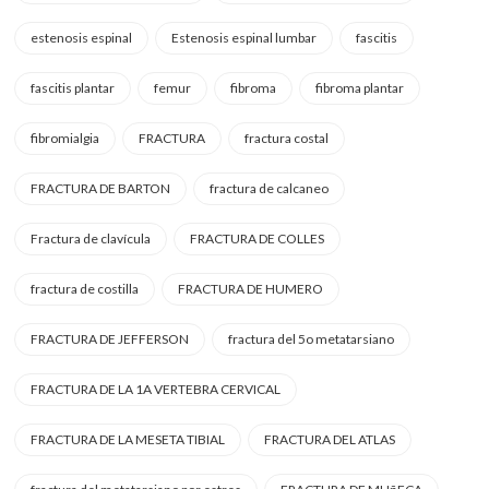
estenosis espinal
Estenosis espinal lumbar
fascitis
fascitis plantar
femur
fibroma
fibroma plantar
fibromialgia
FRACTURA
fractura costal
FRACTURA DE BARTON
fractura de calcaneo
Fractura de clavícula
FRACTURA DE COLLES
fractura de costilla
FRACTURA DE HUMERO
FRACTURA DE JEFFERSON
fractura del 5o metatarsiano
FRACTURA DE LA 1A VERTEBRA CERVICAL
FRACTURA DE LA MESETA TIBIAL
FRACTURA DEL ATLAS