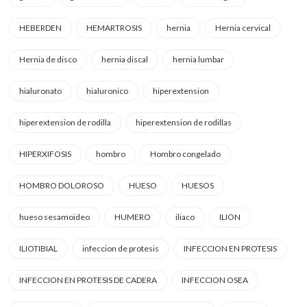
HEBERDEN
HEMARTROSIS
hernia
Hernia cervical
Hernia de disco
hernia discal
hernia lumbar
hialuronato
hialuronico
hiperextension
hiperextension de rodilla
hiperextension de rodillas
HIPERXIFOSIS
hombro
Hombro congelado
HOMBRO DOLOROSO
HUESO
HUESOS
hueso sesamoideo
HUMERO
iliaco
ILION
ILIOTIBIAL
infeccion de protesis
INFECCION EN PROTESIS
INFECCION EN PROTESIS DE CADERA
INFECCION OSEA