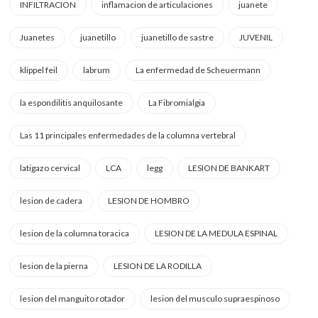
INFILTRACION
inflamacion de articulaciones
juanete
Juanetes
juanetillo
juanetillo de sastre
JUVENIL
klippel feil
labrum
La enfermedad de Scheuermann
la espondilitis anquilosante
La Fibromialgia
Las 11 principales enfermedades de la columna vertebral
latigazo cervical
LCA
legg
LESION DE BANKART
lesion de cadera
LESION DE HOMBRO
lesion de la columna toracica
LESION DE LA MEDULA ESPINAL
lesion de la pierna
LESION DE LA RODILLA
lesion del manguito rotador
lesion del musculo supraespinoso