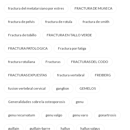
fractura del metatarsiano por estres
FRACTURA DE MUñECA
fractura de pelvis
fractura de rotula
fractura de smith
Fractura de tobillo
FRACTURA EN TALLO VERDE
FRACTURA PATOLOGICA
Fractura por fatiga
fractura rotuliana
Fracturas
FRACTURAS DEL CODO
FRACTURAS EXPUESTAS
fractura vertebral
FREIBERG
fusion vertebral cervical
ganglion
GEMELOS
Generalidades sobre la osteoporosis
genu
genu recurvatum
genu valgo
genu varo
gonartrosis
guillain
guillain-barre
hallux
hallux valgus