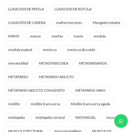
LUXACION DE PATELA
LUXACION DE ROTULA
LUXACIÓN DE CADERA
malformaciones
Manguito rotador
MANO
manos
marfan
marie
medula
medula espinal
menisco
menisco discoide
meseta tibial
METASTASIS OSEA
METATARSIANOS
METATARSO
METATARSO ADUCTO
METATARSO ADUCTO CONGENITO
METATARSO VARO
mielitis
mielitis transversa
Mielitis transversa aguda
mielopatia
mielopatia cervical
MIOFASCIAL
muscular
MUSCULO PECTORAL
musculo popliteo
MUSCULOS