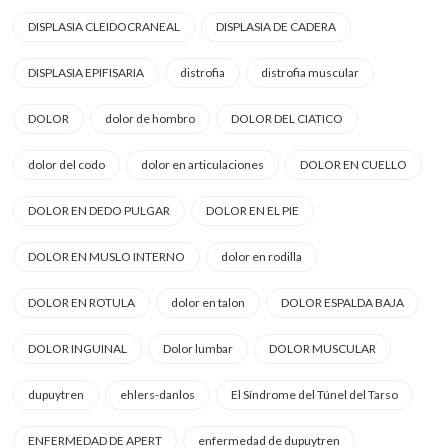
DISPLASIA CLEIDOCRANEAL
DISPLASIA DE CADERA
DISPLASIA EPIFISARIA
distrofia
distrofia muscular
DOLOR
dolor de hombro
DOLOR DEL CIATICO
dolor del codo
dolor en articulaciones
DOLOR EN CUELLO
DOLOR EN DEDO PULGAR
DOLOR EN EL PIE
DOLOR EN MUSLO INTERNO
dolor en rodilla
DOLOR EN ROTULA
dolor en talon
DOLOR ESPALDA BAJA
DOLOR INGUINAL
Dolor lumbar
DOLOR MUSCULAR
dupuytren
ehlers-danlos
El Síndrome del Túnel del Tarso
ENFERMEDAD DE APERT
enfermedad de dupuytren