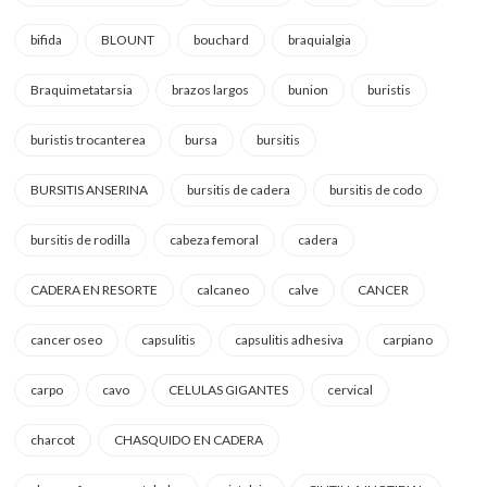
bifida
BLOUNT
bouchard
braquialgia
Braquimetatarsia
brazos largos
bunion
buristis
buristis trocanterea
bursa
bursitis
BURSITIS ANSERINA
bursitis de cadera
bursitis de codo
bursitis de rodilla
cabeza femoral
cadera
CADERA EN RESORTE
calcaneo
calve
CANCER
cancer oseo
capsulitis
capsulitis adhesiva
carpiano
carpo
cavo
CELULAS GIGANTES
cervical
charcot
CHASQUIDO EN CADERA