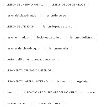
LESION DEL NERVIO RADIAL
LESION DE LOS GEMELOS
lesion del plexo braquial
lesion del soleo
LESION DEL TENDON
lesion de pata de ganso
lesion en medula
lesiones de cadera
lesiones de lisfranc
lesiones del plexo braquial
lesion medular
Lesión del ligamento cruzado anterior
LIGAMENTO CRUZADO ANTERIOR
LIGAMENTO LATERAL INTERNO
lisfranc
lou gehrig
lumbar
LUXACIION RECURRENTE DEL HOMBRO
luxacion
luxacion de codo
luxacion de hombro