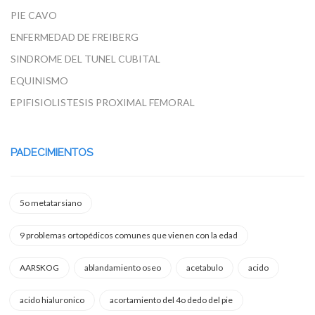
PIE CAVO
ENFERMEDAD DE FREIBERG
SINDROME DEL TUNEL CUBITAL
EQUINISMO
EPIFISIOLISTESIS PROXIMAL FEMORAL
PADECIMIENTOS
5o metatarsiano
9 problemas ortopédicos comunes que vienen con la edad
AARSKOG
ablandamiento oseo
acetabulo
acido
acido hialuronico
acortamiento del 4o dedo del pie