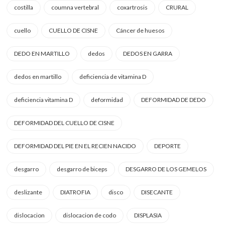
costilla
coumna vertebral
coxartrosis
CRURAL
cuello
CUELLO DE CISNE
Cáncer de huesos
DEDO EN MARTILLO
dedos
DEDOS EN GARRA
dedos en martillo
deficiencia de vitamina D
deficiencia vitamina D
deformidad
DEFORMIDAD DE DEDO
DEFORMIDAD DEL CUELLO DE CISNE
DEFORMIDAD DEL PIE EN EL RECIEN NACIDO
DEPORTE
desgarro
desgarro de biceps
DESGARRO DE LOS GEMELOS
deslizante
DIATROFIA
disco
DISECANTE
dislocacion
dislocacion de codo
DISPLASIA