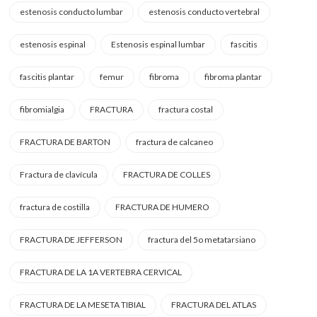
estenosis conducto lumbar
estenosis conducto vertebral
estenosis espinal
Estenosis espinal lumbar
fascitis
fascitis plantar
femur
fibroma
fibroma plantar
fibromialgia
FRACTURA
fractura costal
FRACTURA DE BARTON
fractura de calcaneo
Fractura de clavícula
FRACTURA DE COLLES
fractura de costilla
FRACTURA DE HUMERO
FRACTURA DE JEFFERSON
fractura del 5o metatarsiano
FRACTURA DE LA 1A VERTEBRA CERVICAL
FRACTURA DE LA MESETA TIBIAL
FRACTURA DEL ATLAS