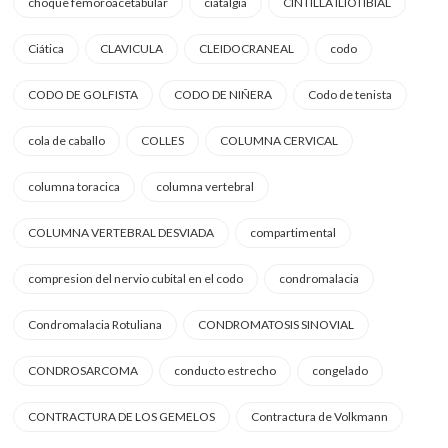
choque femoroacetabular
ciatalgia
CINTILLA ILIOTIBIAL
Ciática
CLAVICULA
CLEIDOCRANEAL
codo
CODO DE GOLFISTA
CODO DE NIÑERA
Codo de tenista
cola de caballo
COLLES
COLUMNA CERVICAL
columna toracica
columna vertebral
COLUMNA VERTEBRAL DESVIADA
compartimental
compresion del nervio cubital en el codo
condromalacia
Condromalacia Rotuliana
CONDROMATOSIS SINOVIAL
CONDROSARCOMA
conducto estrecho
congelado
CONTRACTURA DE LOS GEMELOS
Contractura de Volkmann