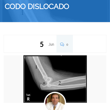
CODO DISLOCADO
5
Jun
0