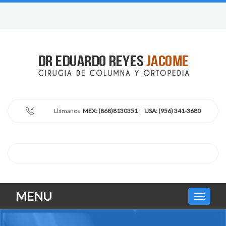
Llámanos
MEX: (868)8130351
|
USA: (956) 341-3680
MENU