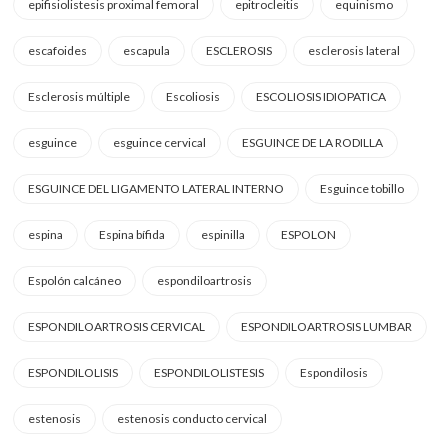
epifisiolistesis proximal femoral
epitrocleitis
equinismo
escafoides
escapula
ESCLEROSIS
esclerosis lateral
Esclerosis múltiple
Escoliosis
ESCOLIOSIS IDIOPATICA
esguince
esguince cervical
ESGUINCE DE LA RODILLA
ESGUINCE DEL LIGAMENTO LATERAL INTERNO
Esguince tobillo
espina
Espina bífida
espinilla
ESPOLON
Espolón calcáneo
espondiloartrosis
ESPONDILOARTROSIS CERVICAL
ESPONDILOARTROSIS LUMBAR
ESPONDILOLISIS
ESPONDILOLISTESIS
Espondilosis
estenosis
estenosis conducto cervical