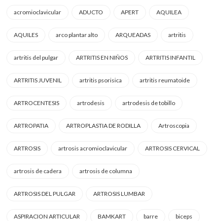
acromioclavicular
ADUCTO
APERT
AQUILEA
AQUILES
arco plantar alto
ARQUEADAS
artritis
artritis del pulgar
ARTRITIS EN NIÑOS
ARTRITIS INFANTIL
ARTRITIS JUVENIL
artritis psorisica
artritis reumatoide
ARTROCENTESIS
artrodesis
artrodesis de tobillo
ARTROPATIA
ARTROPLASTIA DE RODILLA
Artroscopia
ARTROSIS
artrosis acromioclavicular
ARTROSIS CERVICAL
artrosis de cadera
artrosis de columna
ARTROSIS DEL PULGAR
ARTROSIS LUMBAR
ASPIRACION ARTICULAR
BAMKART
barre
biceps