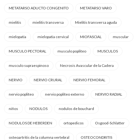
METATARSO ADUCTO CONGENITO
METATARSO VARO
mielitis
mielitis transversa
Mielitis transversa aguda
mielopatia
mielopatia cervical
MIOFASCIAL
muscular
MUSCULO PECTORAL
musculo popliteo
MUSCULOS
musculo supraespinoso
Necrosis Avascular de la Cadera
NERVIO
NERVIO CRURAL
NERVIO FEMORAL
nervio popliteo
nervio popliteo externo
NERVIO RADIAL
niños
NODULOS
nodulos de bouchard
NODULOS DE HEBERDEN
ortopedicos
Osgood-Schlatter
osteoartritis de la columna vertebral
OSTEOCONDRITIS