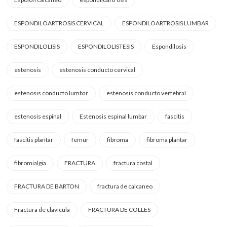
ESPONDILOARTROSIS CERVICAL
ESPONDILOARTROSIS LUMBAR
ESPONDILOLISIS
ESPONDILOLISTESIS
Espondilosis
estenosis
estenosis conducto cervical
estenosis conducto lumbar
estenosis conducto vertebral
estenosis espinal
Estenosis espinal lumbar
fascitis
fascitis plantar
femur
fibroma
fibroma plantar
fibromialgia
FRACTURA
fractura costal
FRACTURA DE BARTON
fractura de calcaneo
Fractura de clavícula
FRACTURA DE COLLES