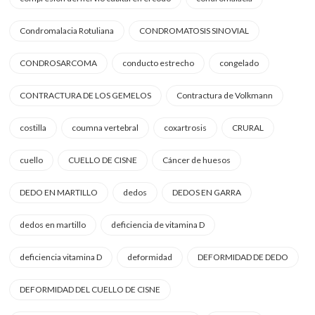
Condromalacia Rotuliana
CONDROMATOSIS SINOVIAL
CONDROSARCOMA
conducto estrecho
congelado
CONTRACTURA DE LOS GEMELOS
Contractura de Volkmann
costilla
coumna vertebral
coxartrosis
CRURAL
cuello
CUELLO DE CISNE
Cáncer de huesos
DEDO EN MARTILLO
dedos
DEDOS EN GARRA
dedos en martillo
deficiencia de vitamina D
deficiencia vitamina D
deformidad
DEFORMIDAD DE DEDO
DEFORMIDAD DEL CUELLO DE CISNE