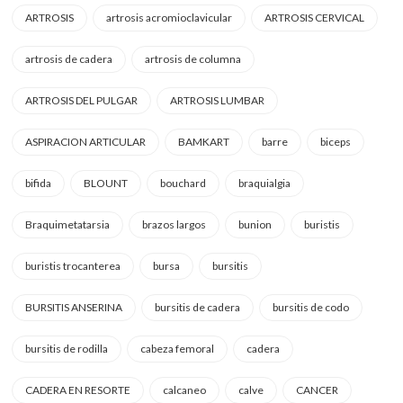
ARTROSIS
artrosis acromioclavicular
ARTROSIS CERVICAL
artrosis de cadera
artrosis de columna
ARTROSIS DEL PULGAR
ARTROSIS LUMBAR
ASPIRACION ARTICULAR
BAMKART
barre
biceps
bifida
BLOUNT
bouchard
braquialgia
Braquimetatarsia
brazos largos
bunion
buristis
buristis trocanterea
bursa
bursitis
BURSITIS ANSERINA
bursitis de cadera
bursitis de codo
bursitis de rodilla
cabeza femoral
cadera
CADERA EN RESORTE
calcaneo
calve
CANCER