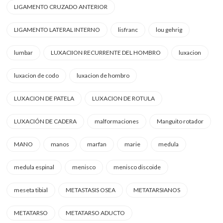
LIGAMENTO CRUZADO ANTERIOR
LIGAMENTO LATERAL INTERNO
lisfranc
lou gehrig
lumbar
LUXACIION RECURRENTE DEL HOMBRO
luxacion
luxacion de codo
luxacion de hombro
LUXACION DE PATELA
LUXACION DE ROTULA
LUXACIÓN DE CADERA
malformaciones
Manguito rotador
MANO
manos
marfan
marie
medula
medula espinal
menisco
menisco discoide
meseta tibial
METASTASIS OSEA
METATARSIANOS
METATARSO
METATARSO ADUCTO