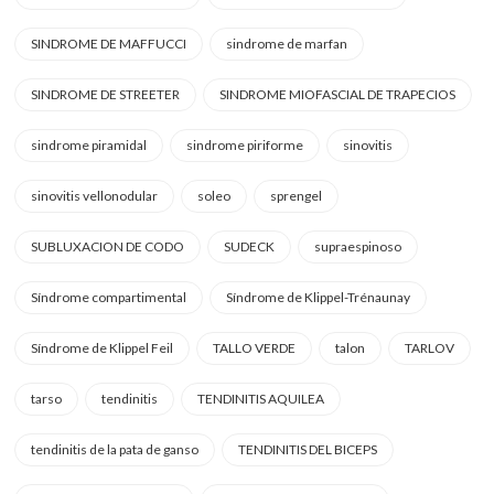
SINDROME DE MAFFUCCI
sindrome de marfan
SINDROME DE STREETER
SINDROME MIOFASCIAL DE TRAPECIOS
sindrome piramidal
sindrome piriforme
sinovitis
sinovitis vellonodular
soleo
sprengel
SUBLUXACION DE CODO
SUDECK
supraespinoso
Síndrome compartimental
Síndrome de Klippel-Trénaunay
Síndrome de Klippel Feil
TALLO VERDE
talon
TARLOV
tarso
tendinitis
TENDINITIS AQUILEA
tendinitis de la pata de ganso
TENDINITIS DEL BICEPS