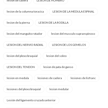
lesion de cadera
LESION DE HOMBRO
lesion de la columna toracica
LESION DE LA MEDULA ESPINAL
lesion de la pierna
LESION DE LA RODILLA
lesion del manguito rotador
lesion del musculo supraespinoso
LESION DEL NERVIO RADIAL
LESION DE LOS GEMELOS
lesion del plexo braquial
lesion del soleo
LESION DEL TENDON
lesion de pata de ganso
lesion en medula
lesiones de cadera
lesiones de lisfranc
lesiones del plexo braquial
lesion medular
Lesión del ligamento cruzado anterior