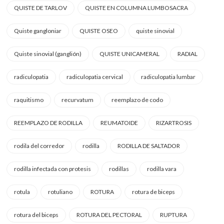
QUISTE DE TARLOV
QUISTE EN COLUMNA LUMBOSACRA
Quiste gangloniar
QUISTE OSEO
quiste sinovial
Quiste sinovial (ganglión)
QUISTE UNICAMERAL
RADIAL
radiculopatia
radiculopatia cervical
radiculopatia lumbar
raquitismo
recurvatum
reemplazo de codo
REEMPLAZO DE RODILLA
REUMATOIDE
RIZARTROSIS
rodila del corredor
rodilla
RODILLA DE SALTADOR
rodilla infectada con protesis
rodillas
rodilla vara
rotula
rotuliano
ROTURA
rotura de biceps
rotura del biceps
ROTURA DEL PECTORAL
RUPTURA