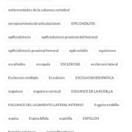
enfermedades de la columna vertebral
enrojecimiento de articulaciones
EPICONDILITIS
epifisiolistesis
epifisiolistesis proximal del femoral
epifisiolistesis proximal femoral
epitrocleitis
equinismo
escafoides
escapula
ESCLEROSIS
esclerosis lateral
Esclerosis múltiple
Escoliosis
ESCOLIOSIS IDIOPATICA
esguince
esguince cervical
ESGUINCE DE LA RODILLA
ESGUINCE DEL LIGAMENTO LATERAL INTERNO
Esguince tobillo
espina
Espina bífida
espinilla
ESPOLON
Espolón calcáneo
espondiloartrosis