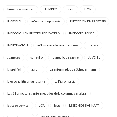
hueso sesamoideo
HUMERO
iliaco
ILION
ILIOTIBIAL
infeccion de protesis
INFECCION EN PROTESIS
INFECCION EN PROTESIS DE CADERA
INFECCION OSEA
INFILTRACION
inflamacion de articulaciones
juanete
Juanetes
juanetillo
juanetillo de sastre
JUVENIL
klippel feil
labrum
La enfermedad de Scheuermann
la espondilitis anquilosante
La Fibromialgia
Las 11 principales enfermedades de la columna vertebral
latigazo cervical
LCA
legg
LESION DE BANKART