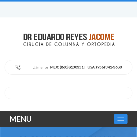
Llámanos
MEX: (868)8130351
|
USA: (956) 341-3680
MENU