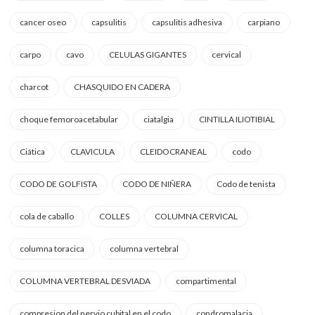
cancer oseo
capsulitis
capsulitis adhesiva
carpiano
carpo
cavo
CELULAS GIGANTES
cervical
charcot
CHASQUIDO EN CADERA
choque femoroacetabular
ciatalgia
CINTILLA ILIOTIBIAL
Ciática
CLAVICULA
CLEIDOCRANEAL
codo
CODO DE GOLFISTA
CODO DE NIÑERA
Codo de tenista
cola de caballo
COLLES
COLUMNA CERVICAL
columna toracica
columna vertebral
COLUMNA VERTEBRAL DESVIADA
compartimental
compresion del nervio cubital en el codo
condromalacia