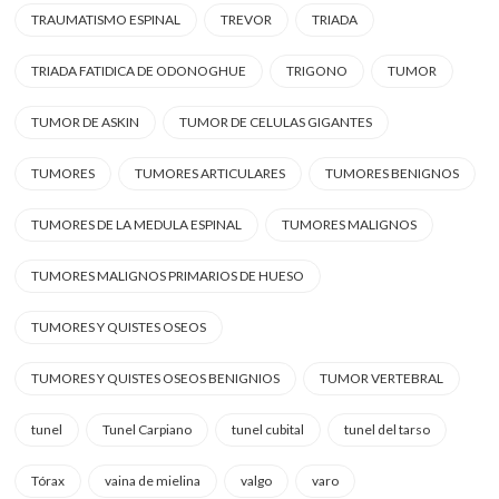
TRAUMATISMO ESPINAL
TREVOR
TRIADA
TRIADA FATIDICA DE ODONOGHUE
TRIGONO
TUMOR
TUMOR DE ASKIN
TUMOR DE CELULAS GIGANTES
TUMORES
TUMORES ARTICULARES
TUMORES BENIGNOS
TUMORES DE LA MEDULA ESPINAL
TUMORES MALIGNOS
TUMORES MALIGNOS PRIMARIOS DE HUESO
TUMORES Y QUISTES OSEOS
TUMORES Y QUISTES OSEOS BENIGNIOS
TUMOR VERTEBRAL
tunel
Tunel Carpiano
tunel cubital
tunel del tarso
Tórax
vaina de mielina
valgo
varo