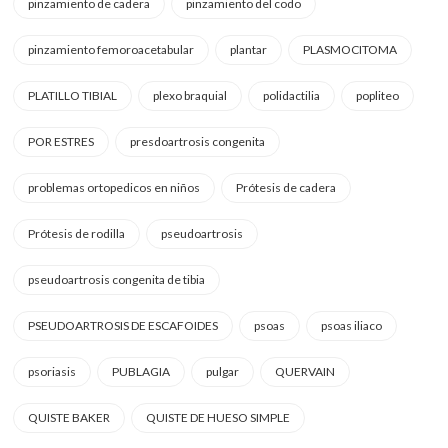
pinzamiento de cadera
pinzamiento del codo
pinzamiento femoroacetabular
plantar
PLASMOCITOMA
PLATILLO TIBIAL
plexo braquial
polidactilia
popliteo
POR ESTRES
presdoartrosis congenita
problemas ortopedicos en niños
Prótesis de cadera
Prótesis de rodilla
pseudoartrosis
pseudoartrosis congenita de tibia
PSEUDOARTROSIS DE ESCAFOIDES
psoas
psoas iliaco
psoriasis
PUBLAGIA
pulgar
QUERVAIN
QUISTE BAKER
QUISTE DE HUESO SIMPLE