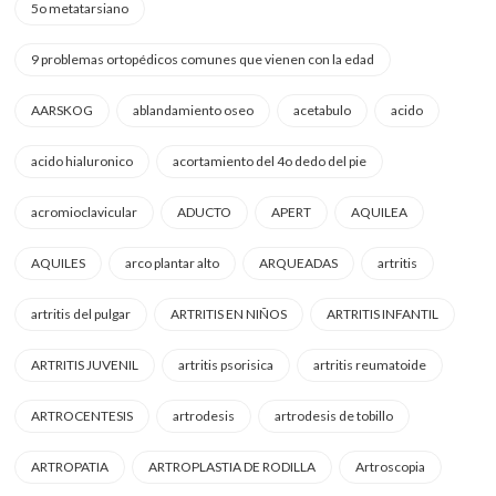
5o metatarsiano
9 problemas ortopédicos comunes que vienen con la edad
AARSKOG
ablandamiento oseo
acetabulo
acido
acido hialuronico
acortamiento del 4o dedo del pie
acromioclavicular
ADUCTO
APERT
AQUILEA
AQUILES
arco plantar alto
ARQUEADAS
artritis
artritis del pulgar
ARTRITIS EN NIÑOS
ARTRITIS INFANTIL
ARTRITIS JUVENIL
artritis psorisica
artritis reumatoide
ARTROCENTESIS
artrodesis
artrodesis de tobillo
ARTROPATIA
ARTROPLASTIA DE RODILLA
Artroscopia