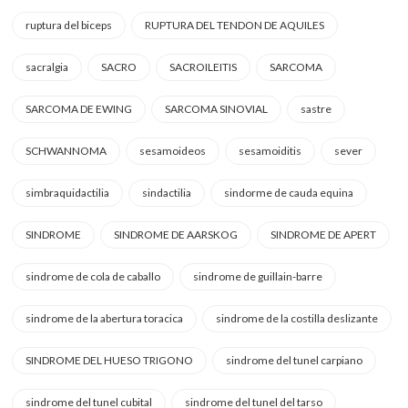
ruptura del biceps
RUPTURA DEL TENDON DE AQUILES
sacralgia
SACRO
SACROILEITIS
SARCOMA
SARCOMA DE EWING
SARCOMA SINOVIAL
sastre
SCHWANNOMA
sesamoideos
sesamoiditis
sever
simbraquidactilia
sindactilia
sindorme de cauda equina
SINDROME
SINDROME DE AARSKOG
SINDROME DE APERT
sindrome de cola de caballo
sindrome de guillain-barre
sindrome de la abertura toracica
sindrome de la costilla deslizante
SINDROME DEL HUESO TRIGONO
sindrome del tunel carpiano
sindrome del tunel cubital
sindrome del tunel del tarso