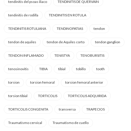
tendinitis del psoas iliaco
TENDINITIS DE QUERVAIN
tendinitis de rodilla
TENDINITIS EN ROTULA
TENDINITIS ROTULIANA
TENDINOPATIAS
tendon
tendon de aquiles
tendon de Aquiles corto
tendon ganglion
TENDON INFLAMADO
TENISTYA
TENOBURSITIS
tenosinovitis
TIBIA
tibial
tobillo
tooth
torsion
torsion femoral
torsion femoral anterior
torsion tibial
TORTICOLIS
TORTICOLIS ADQUIRIDA
TORTICOLIS CONGENITA
transversa
TRAPECIOS
Traumatismo cervical
Traumatismo de cuello