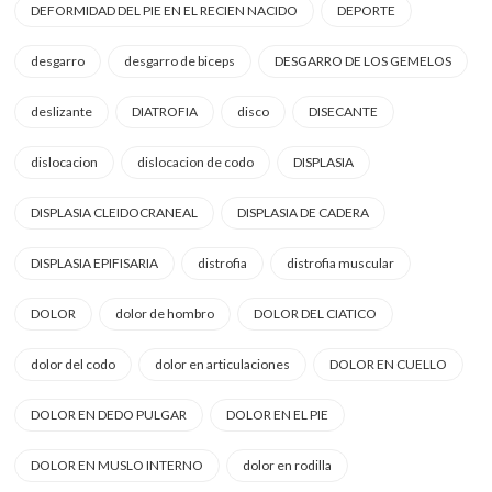
DEFORMIDAD DEL PIE EN EL RECIEN NACIDO
DEPORTE
desgarro
desgarro de biceps
DESGARRO DE LOS GEMELOS
deslizante
DIATROFIA
disco
DISECANTE
dislocacion
dislocacion de codo
DISPLASIA
DISPLASIA CLEIDOCRANEAL
DISPLASIA DE CADERA
DISPLASIA EPIFISARIA
distrofia
distrofia muscular
DOLOR
dolor de hombro
DOLOR DEL CIATICO
dolor del codo
dolor en articulaciones
DOLOR EN CUELLO
DOLOR EN DEDO PULGAR
DOLOR EN EL PIE
DOLOR EN MUSLO INTERNO
dolor en rodilla