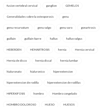
fusion vertebral cervical
ganglion
GEMELOS
Generalidades sobre la osteoporosis
genu
genu recurvatum
genu valgo
genu varo
gonartrosis
guillain
guillain-barre
hallux
hallux valgus
HEBERDEN
HEMARTROSIS
hernia
Hernia cervical
Hernia de disco
hernia discal
hernia lumbar
hialuronato
hialuronico
hiperextension
hiperextension de rodilla
hiperextension de rodillas
HIPERXIFOSIS
hombro
Hombro congelado
HOMBRO DOLOROSO
HUESO
HUESOS