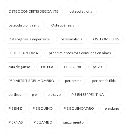
OSTEOCONDRITIS DISECANTE
osteodistrofia
osteodistrofia renal
Osteogénesis
Osteogénesis imperfecta
osteomalacia
OSTEOMIELITIS
OSTEOSARCOMA
padecimientos mas comunes en niños
pata de ganso
PATELA
PECTORAL
pelvis
PERIARTRITIS DEL HOMBRO
periostitis
periostitis tibial
perthes
pie
pie cavo
PIE EN SERPENTINA
PIE EN Z
PIE EQUINO
PIE EQUINO VARO
pie plano
PIERNAS
PIE ZAMBO
pinzamiento