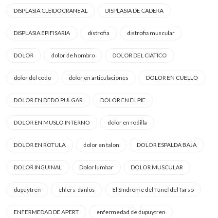
DISPLASIA CLEIDOCRANEAL
DISPLASIA DE CADERA
DISPLASIA EPIFISARIA
distrofia
distrofia muscular
DOLOR
dolor de hombro
DOLOR DEL CIATICO
dolor del codo
dolor en articulaciones
DOLOR EN CUELLO
DOLOR EN DEDO PULGAR
DOLOR EN EL PIE
DOLOR EN MUSLO INTERNO
dolor en rodilla
DOLOR EN ROTULA
dolor en talon
DOLOR ESPALDA BAJA
DOLOR INGUINAL
Dolor lumbar
DOLOR MUSCULAR
dupuytren
ehlers-danlos
El Síndrome del Túnel del Tarso
ENFERMEDAD DE APERT
enfermedad de dupuytren