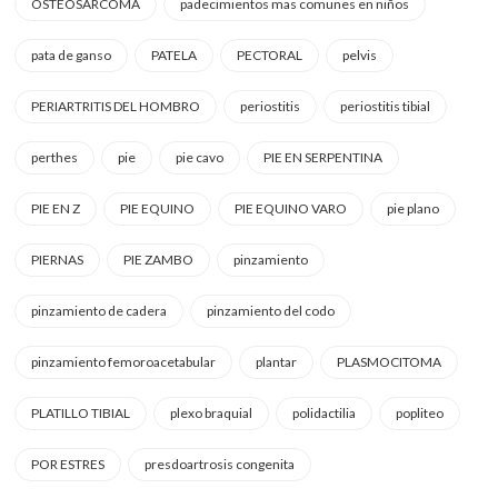
OSTEOSARCOMA
padecimientos mas comunes en niños
pata de ganso
PATELA
PECTORAL
pelvis
PERIARTRITIS DEL HOMBRO
periostitis
periostitis tibial
perthes
pie
pie cavo
PIE EN SERPENTINA
PIE EN Z
PIE EQUINO
PIE EQUINO VARO
pie plano
PIERNAS
PIE ZAMBO
pinzamiento
pinzamiento de cadera
pinzamiento del codo
pinzamiento femoroacetabular
plantar
PLASMOCITOMA
PLATILLO TIBIAL
plexo braquial
polidactilia
popliteo
POR ESTRES
presdoartrosis congenita