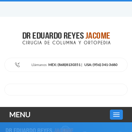
Llámanos
MEX: (868)8130351
|
USA: (956) 341-3680
MENU