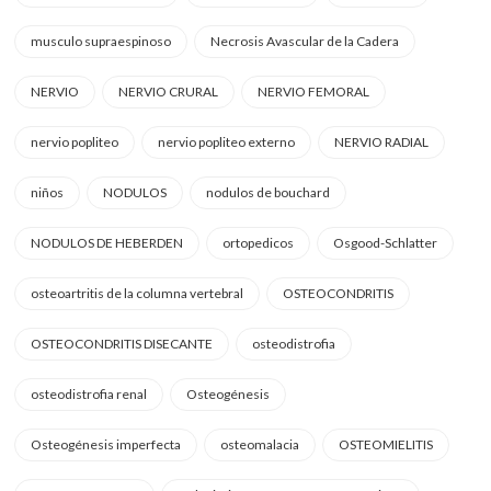
musculo supraespinoso
Necrosis Avascular de la Cadera
NERVIO
NERVIO CRURAL
NERVIO FEMORAL
nervio popliteo
nervio popliteo externo
NERVIO RADIAL
niños
NODULOS
nodulos de bouchard
NODULOS DE HEBERDEN
ortopedicos
Osgood-Schlatter
osteoartritis de la columna vertebral
OSTEOCONDRITIS
OSTEOCONDRITIS DISECANTE
osteodistrofia
osteodistrofia renal
Osteogénesis
Osteogénesis imperfecta
osteomalacia
OSTEOMIELITIS