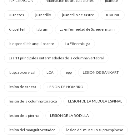
INFILTRACION
inflamacion de articulaciones
juanete
Juanetes
juanetillo
juanetillo de sastre
JUVENIL
klippel feil
labrum
La enfermedad de Scheuermann
la espondilitis anquilosante
La Fibromialgia
Las 11 principales enfermedades de la columna vertebral
latigazo cervical
LCA
legg
LESION DE BANKART
lesion de cadera
LESION DE HOMBRO
lesion de la columna toracica
LESION DE LA MEDULA ESPINAL
lesion de la pierna
LESION DE LA RODILLA
lesion del manguito rotador
lesion del musculo supraespinoso