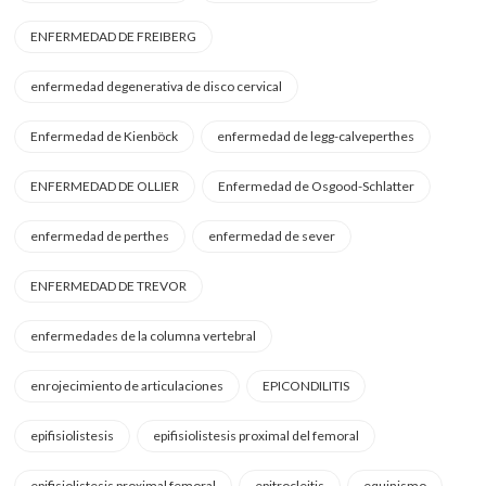
ENFERMEDAD DE FREIBERG
enfermedad degenerativa de disco cervical
Enfermedad de Kienböck
enfermedad de legg-calveperthes
ENFERMEDAD DE OLLIER
Enfermedad de Osgood-Schlatter
enfermedad de perthes
enfermedad de sever
ENFERMEDAD DE TREVOR
enfermedades de la columna vertebral
enrojecimiento de articulaciones
EPICONDILITIS
epifisiolistesis
epifisiolistesis proximal del femoral
epifisiolistesis proximal femoral
epitrocleitis
equinismo