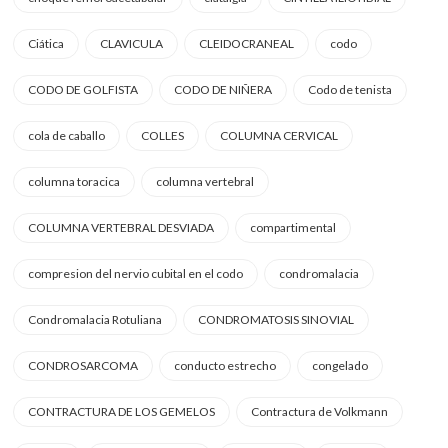
Ciática
CLAVICULA
CLEIDOCRANEAL
codo
CODO DE GOLFISTA
CODO DE NIÑERA
Codo de tenista
cola de caballo
COLLES
COLUMNA CERVICAL
columna toracica
columna vertebral
COLUMNA VERTEBRAL DESVIADA
compartimental
compresion del nervio cubital en el codo
condromalacia
Condromalacia Rotuliana
CONDROMATOSIS SINOVIAL
CONDROSARCOMA
conducto estrecho
congelado
CONTRACTURA DE LOS GEMELOS
Contractura de Volkmann