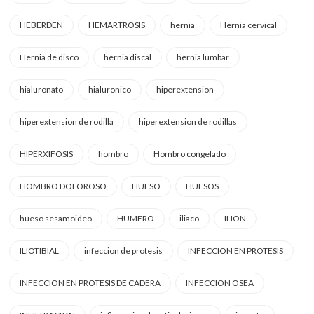
HEBERDEN
HEMARTROSIS
hernia
Hernia cervical
Hernia de disco
hernia discal
hernia lumbar
hialuronato
hialuronico
hiperextension
hiperextension de rodilla
hiperextension de rodillas
HIPERXIFOSIS
hombro
Hombro congelado
HOMBRO DOLOROSO
HUESO
HUESOS
hueso sesamoideo
HUMERO
iliaco
ILION
ILIOTIBIAL
infeccion de protesis
INFECCION EN PROTESIS
INFECCION EN PROTESIS DE CADERA
INFECCION OSEA