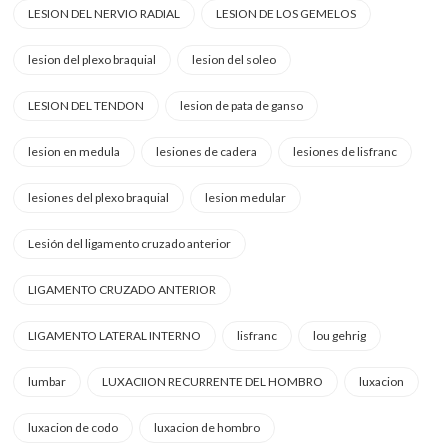
LESION DEL NERVIO RADIAL
LESION DE LOS GEMELOS
lesion del plexo braquial
lesion del soleo
LESION DEL TENDON
lesion de pata de ganso
lesion en medula
lesiones de cadera
lesiones de lisfranc
lesiones del plexo braquial
lesion medular
Lesión del ligamento cruzado anterior
LIGAMENTO CRUZADO ANTERIOR
LIGAMENTO LATERAL INTERNO
lisfranc
lou gehrig
lumbar
LUXACIION RECURRENTE DEL HOMBRO
luxacion
luxacion de codo
luxacion de hombro