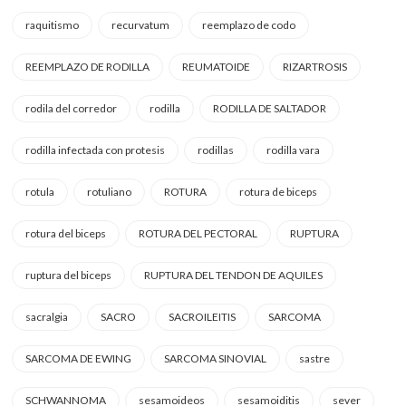
raquitismo
recurvatum
reemplazo de codo
REEMPLAZO DE RODILLA
REUMATOIDE
RIZARTROSIS
rodila del corredor
rodilla
RODILLA DE SALTADOR
rodilla infectada con protesis
rodillas
rodilla vara
rotula
rotuliano
ROTURA
rotura de biceps
rotura del biceps
ROTURA DEL PECTORAL
RUPTURA
ruptura del biceps
RUPTURA DEL TENDON DE AQUILES
sacralgia
SACRO
SACROILEITIS
SARCOMA
SARCOMA DE EWING
SARCOMA SINOVIAL
sastre
SCHWANNOMA
sesamoideos
sesamoiditis
sever