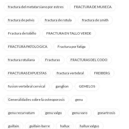
fractura del metatarsiano por estres
FRACTURA DE MUñECA
fractura de pelvis
fractura de rotula
fractura de smith
Fractura de tobillo
FRACTURA EN TALLO VERDE
FRACTURA PATOLOGICA
Fractura por fatiga
fractura rotuliana
Fracturas
FRACTURAS DEL CODO
FRACTURAS EXPUESTAS
fractura vertebral
FREIBERG
fusion vertebral cervical
ganglion
GEMELOS
Generalidades sobre la osteoporosis
genu
genu recurvatum
genu valgo
genu varo
gonartrosis
guillain
guillain-barre
hallux
hallux valgus