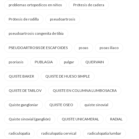
problemas ortopedicos en niños
Prótesis de cadera
Prótesis de rodilla
pseudoartrosis
pseudoartrosis congenita de tibia
PSEUDOARTROSIS DE ESCAFOIDES
psoas
psoas iliaco
psoriasis
PUBLAGIA
pulgar
QUERVAIN
QUISTE BAKER
QUISTE DE HUESO SIMPLE
QUISTE DE TARLOV
QUISTE EN COLUMNA LUMBOSACRA
Quiste gangloniar
QUISTE OSEO
quiste sinovial
Quiste sinovial (ganglión)
QUISTE UNICAMERAL
RADIAL
radiculopatia
radiculopatia cervical
radiculopatia lumbar