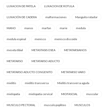
LUXACION DE PATELA
LUXACION DE ROTULA
LUXACIÓN DE CADERA
malformaciones
Manguito rotador
MANO
manos
marfan
marie
medula
medula espinal
menisco
menisco discoide
meseta tibial
METASTASIS OSEA
METATARSIANOS
METATARSO
METATARSO ADUCTO
METATARSO ADUCTO CONGENITO
METATARSO VARO
mielitis
mielitis transversa
Mielitis transversa aguda
mielopatia
mielopatia cervical
MIOFASCIAL
muscular
MUSCULO PECTORAL
musculo popliteo
MUSCULOS