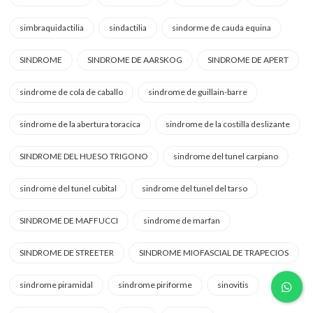
simbraquidactilia
sindactilia
sindorme de cauda equina
SINDROME
SINDROME DE AARSKOG
SINDROME DE APERT
sindrome de cola de caballo
sindrome de guillain-barre
sindrome de la abertura toracica
sindrome de la costilla deslizante
SINDROME DEL HUESO TRIGONO
sindrome del tunel carpiano
sindrome del tunel cubital
sindrome del tunel del tarso
SINDROME DE MAFFUCCI
sindrome de marfan
SINDROME DE STREETER
SINDROME MIOFASCIAL DE TRAPECIOS
sindrome piramidal
sindrome piriforme
sinovitis