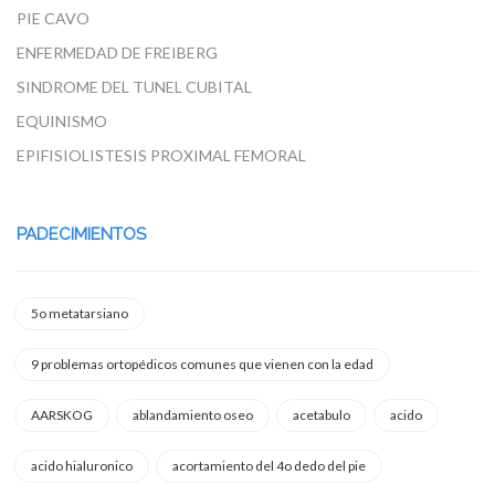
PIE CAVO
ENFERMEDAD DE FREIBERG
SINDROME DEL TUNEL CUBITAL
EQUINISMO
EPIFISIOLISTESIS PROXIMAL FEMORAL
PADECIMIENTOS
5o metatarsiano
9 problemas ortopédicos comunes que vienen con la edad
AARSKOG
ablandamiento oseo
acetabulo
acido
acido hialuronico
acortamiento del 4o dedo del pie