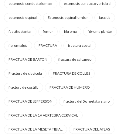
estenosis conducto lumbar
estenosis conducto vertebral
estenosis espinal
Estenosis espinal lumbar
fascitis
fascitis plantar
femur
fibroma
fibroma plantar
fibromialgia
FRACTURA
fractura costal
FRACTURA DE BARTON
fractura de calcaneo
Fractura de clavícula
FRACTURA DE COLLES
fractura de costilla
FRACTURA DE HUMERO
FRACTURA DE JEFFERSON
fractura del 5o metatarsiano
FRACTURA DE LA 1A VERTEBRA CERVICAL
FRACTURA DE LA MESETA TIBIAL
FRACTURA DEL ATLAS