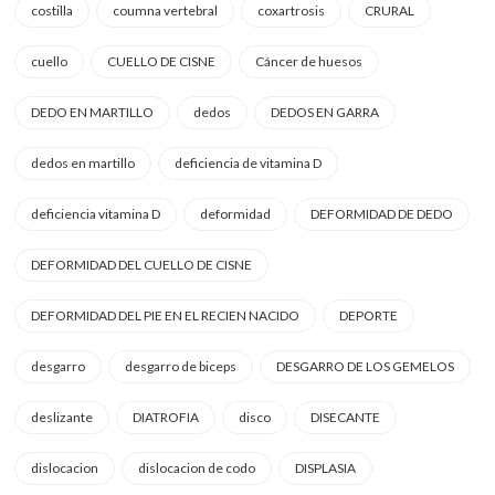
costilla
coumna vertebral
coxartrosis
CRURAL
cuello
CUELLO DE CISNE
Cáncer de huesos
DEDO EN MARTILLO
dedos
DEDOS EN GARRA
dedos en martillo
deficiencia de vitamina D
deficiencia vitamina D
deformidad
DEFORMIDAD DE DEDO
DEFORMIDAD DEL CUELLO DE CISNE
DEFORMIDAD DEL PIE EN EL RECIEN NACIDO
DEPORTE
desgarro
desgarro de biceps
DESGARRO DE LOS GEMELOS
deslizante
DIATROFIA
disco
DISECANTE
dislocacion
dislocacion de codo
DISPLASIA