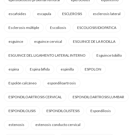
escafoides
escapula
ESCLEROSIS
esclerosis lateral
Esclerosis múltiple
Escoliosis
ESCOLIOSIS IDIOPATICA
esguince
esguince cervical
ESGUINCE DE LA RODILLA
ESGUINCE DEL LIGAMENTO LATERAL INTERNO
Esguince tobillo
espina
Espina bífida
espinilla
ESPOLON
Espolón calcáneo
espondiloartrosis
ESPONDILOARTROSIS CERVICAL
ESPONDILOARTROSIS LUMBAR
ESPONDILOLISIS
ESPONDILOLISTESIS
Espondilosis
estenosis
estenosis conducto cervical