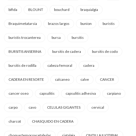
bifida
BLOUNT
bouchard
braquialgia
Braquimetatarsia
brazos largos
bunion
buristis
buristis trocanterea
bursa
bursitis
BURSITIS ANSERINA
bursitis de cadera
bursitis de codo
bursitis de rodilla
cabeza femoral
cadera
CADERA EN RESORTE
calcaneo
calve
CANCER
cancer oseo
capsulitis
capsulitis adhesiva
carpiano
carpo
cavo
CELULAS GIGANTES
cervical
charcot
CHASQUIDO EN CADERA
choque femoroacetabular
ciatalgia
CINTILLA ILIOTIBIAL