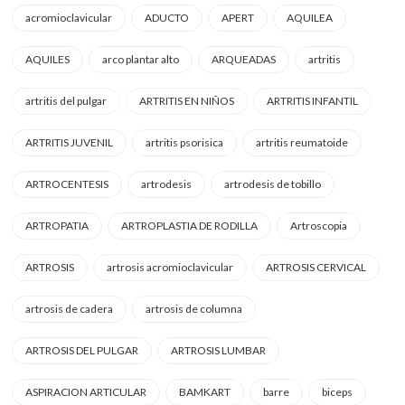
acromioclavicular
ADUCTO
APERT
AQUILEA
AQUILES
arco plantar alto
ARQUEADAS
artritis
artritis del pulgar
ARTRITIS EN NIÑOS
ARTRITIS INFANTIL
ARTRITIS JUVENIL
artritis psorisica
artritis reumatoide
ARTROCENTESIS
artrodesis
artrodesis de tobillo
ARTROPATIA
ARTROPLASTIA DE RODILLA
Artroscopia
ARTROSIS
artrosis acromioclavicular
ARTROSIS CERVICAL
artrosis de cadera
artrosis de columna
ARTROSIS DEL PULGAR
ARTROSIS LUMBAR
ASPIRACION ARTICULAR
BAMKART
barre
biceps