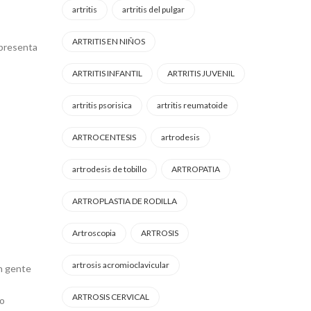
artritis
artritis del pulgar
ARTRITIS EN NIÑOS
 presenta
ARTRITIS INFANTIL
ARTRITIS JUVENIL
artritis psorisica
artritis reumatoide
ARTROCENTESIS
artrodesis
artrodesis de tobillo
ARTROPATIA
ARTROPLASTIA DE RODILLA
Artroscopia
ARTROSIS
artrosis acromioclavicular
en gente
ARTROSIS CERVICAL
 o