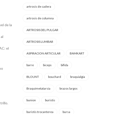
artrosis de cadera
artrosis de columna
el de la
ARTROSIS DEL PULGAR
 al
ARTROSIS LUMBAR
AC: el
ASPIRACION ARTICULAR
BAMKART
barre
biceps
bifida
abo
BLOUNT
bouchard
braquialgia
Braquimetatarsia
brazos largos
bunion
buristis
rillo.
buristis trocanterea
bursa