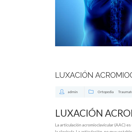
LUXACIÓN ACROMIO
admin
Ortopedia
Traumat
LUXACIÓN ACRO
La articulación acromioclavicular (AAC) es
la clavícula. La articulación, no muy estable