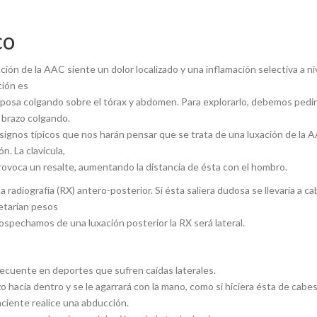
co
ión de la AAC siente un dolor localizado y una inflamación selectiva a niv
ción es
eposa colgando sobre el tórax y abdomen. Para explorarlo, debemos pedir
 brazo colgando.
signos típicos que nos harán pensar que se trata de una luxación de la A
ón. La clavícula,
 provoca un resalte, aumentando la distancia de ésta con el hombro.
a radiografía (RX) antero-posterior. Si ésta saliera dudosa se llevaría a c
etarían pesos
ospechamos de una luxación posterior la RX será lateral.
frecuente en deportes que sufren caídas laterales.
o hacia dentro y se le agarrará con la mano, como si hiciera ésta de cabest
ciente realice una abducción.