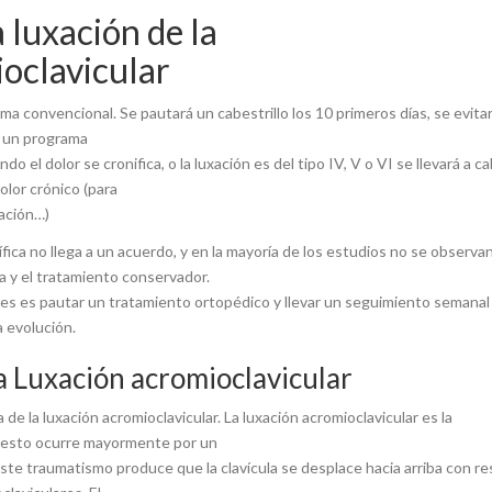
 luxación de la
ioclavicular
orma convencional. Se pautará un cabestrillo los 10 primeros días, se evit
á un programa
o el dolor se cronifica, o la luxación es del tipo IV, V o VI se llevará a c
olor crónico (para
lación…)
ntífica no llega a un acuerdo, y en la mayoría de los estudios no se observa
ca y el tratamiento conservador.
es es pautar un tratamiento ortopédico y llevar un seguimiento semanal 
a evolución.
a Luxación acromioclavicular
de la luxación acromioclavicular. La luxación acromioclavicular es la
a, esto ocurre mayormente por un
ste traumatismo produce que la clavícula se desplace hacia arriba con re