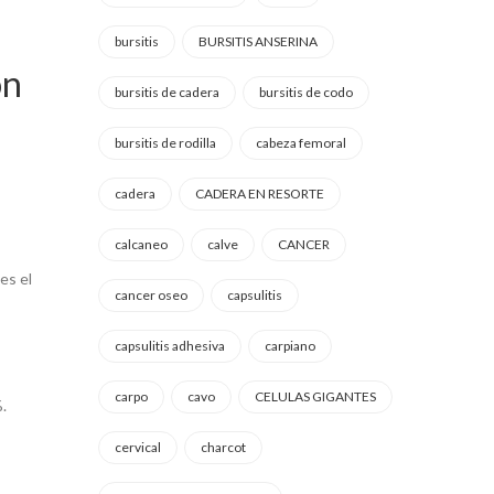
bursitis
BURSITIS ANSERINA
ón
bursitis de cadera
bursitis de codo
bursitis de rodilla
cabeza femoral
cadera
CADERA EN RESORTE
calcaneo
calve
CANCER
es el
cancer oseo
capsulitis
capsulitis adhesiva
carpiano
carpo
cavo
CELULAS GIGANTES
.
cervical
charcot