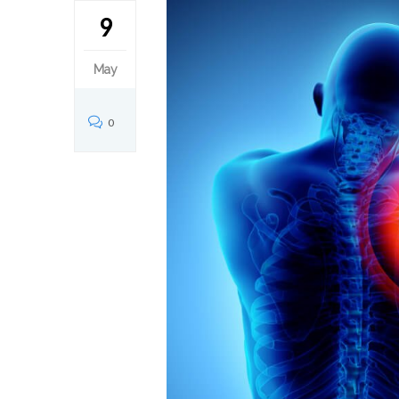
9
May
0