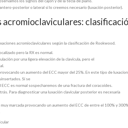
servamos los signos del cajón y de la tecla de piano.
tero-posterior o lateral si lo creemos necesario (luxación posterior).
 acromioclaviculares: clasificaci
luxaciones acromioclaviculares según la clasificación de Rookwood.
localizado pero la RX es normal.
lación por una ligera elevación de la clavícula, pero el
al.
a provocando un aumento del ECC mayor del 25%. En este tipo de luxacion
sinsertados. Si se
el ECC es normal sospecharemos de una fractura del coracoides.
atrás. Para diagnosticar una luxación clavicular posterior es necesaria
está muy marcada provocando un aumento del ECC de entre el 100% y 300%
.