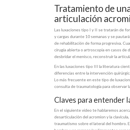
Tratamiento de una
articulación acrom
Las luxaciones tipo I y II se tratarán de f
y cargas durante 10 semanas y se pautar
de rehabilitación de forma progresiva. Cuand
cirugía abierta o artroscopia en casos de d
desbridar el menisco, reconstruir la articu
En las luxaciones tipo III la literatura cie
diferencias entre la intervención quirúrgi
Lo más frecuente en este tipo de luxacion
consulta de traumatología para observar l
Claves para entender l
En el siguiente vídeo te hablaremos acerca 
desarticulación del acromion y la clavícul
traumatismo sobre el lateral del hombro. E