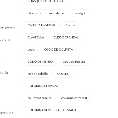
CHASQUIDO EN CADERA
choque femoroacetabular
ciatalgia
CINTILLA ILIOTIBIAL
Ciática
arán pesos
CLAVICULA
CLEIDOCRANEAL
abo una
codo
CODO DE GOLFISTA
n
CODO DE NIÑERA
Codo de tenista
en la
cola de caballo
COLLES
COLUMNA CERVICAL
columna toracica
columna vertebral
COLUMNA VERTEBRAL DESVIADA
specto al