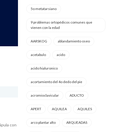
5o metatarsiano
9 problemas ortopédicos comunes que
vienen con la edad
AARSKOG
ablandamiento oseo
acetabulo
acido
acido hialuronico
acortamiento del 4o dedo del pie
acromioclavicular
ADUCTO
APERT
AQUILEA
AQUILES
arco plantar alto
ARQUEADAS
cápula con