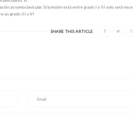
laviculares. El
ión acromioclavicular. Si la lesión está entre grado I y III solo será nece
e un grado III y VI
SHARE THIS ARTICLE