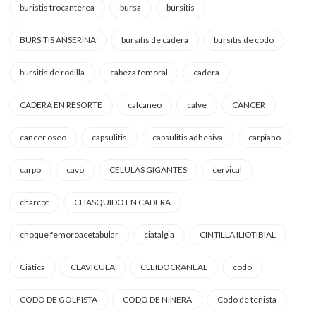
buristis trocanterea
bursa
bursitis
BURSITIS ANSERINA
bursitis de cadera
bursitis de codo
bursitis de rodilla
cabeza femoral
cadera
CADERA EN RESORTE
calcaneo
calve
CANCER
cancer oseo
capsulitis
capsulitis adhesiva
carpiano
carpo
cavo
CELULAS GIGANTES
cervical
charcot
CHASQUIDO EN CADERA
choque femoroacetabular
ciatalgia
CINTILLA ILIOTIBIAL
Ciática
CLAVICULA
CLEIDOCRANEAL
codo
CODO DE GOLFISTA
CODO DE NIÑERA
Codo de tenista