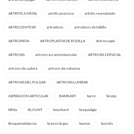
ARTRITIS JUVENIL
artritis psorisica
artritis reumatoide
ARTROCENTESIS
artrodesis
artrodesis de tobillo
ARTROPATIA
ARTROPLASTIA DE RODILLA
Artroscopia
ARTROSIS
artrosis acromioclavicular
ARTROSIS CERVICAL
artrosis de cadera
artrosis de columna
ARTROSIS DEL PULGAR
ARTROSIS LUMBAR
ASPIRACION ARTICULAR
BAMKART
barre
biceps
bifida
BLOUNT
bouchard
braquialgia
Braquimetatarsia
brazos largos
bunion
buristis