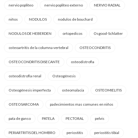
nervio popliteo
nervio popliteo externo
NERVIO RADIAL
niños
NODULOS
nodulos de bouchard
NODULOS DE HEBERDEN
ortopedicos
Osgood-Schlatter
osteoartritis de la columna vertebral
OSTEOCONDRITIS
OSTEOCONDRITIS DISECANTE
osteodistrofia
osteodistrofia renal
Osteogénesis
Osteogénesis imperfecta
osteomalacia
OSTEOMIELITIS
OSTEOSARCOMA
padecimientos mas comunes en niños
pata de ganso
PATELA
PECTORAL
pelvis
PERIARTRITIS DEL HOMBRO
periostitis
periostitis tibial