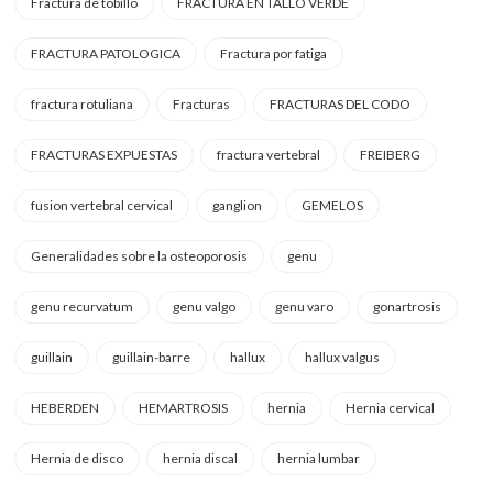
Fractura de tobillo
FRACTURA EN TALLO VERDE
FRACTURA PATOLOGICA
Fractura por fatiga
fractura rotuliana
Fracturas
FRACTURAS DEL CODO
FRACTURAS EXPUESTAS
fractura vertebral
FREIBERG
fusion vertebral cervical
ganglion
GEMELOS
Generalidades sobre la osteoporosis
genu
genu recurvatum
genu valgo
genu varo
gonartrosis
guillain
guillain-barre
hallux
hallux valgus
HEBERDEN
HEMARTROSIS
hernia
Hernia cervical
Hernia de disco
hernia discal
hernia lumbar