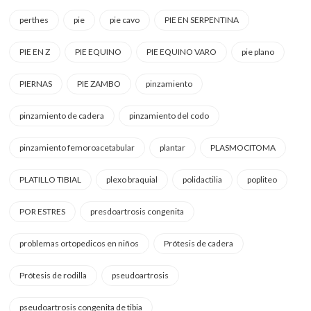
perthes
pie
pie cavo
PIE EN SERPENTINA
PIE EN Z
PIE EQUINO
PIE EQUINO VARO
pie plano
PIERNAS
PIE ZAMBO
pinzamiento
pinzamiento de cadera
pinzamiento del codo
pinzamiento femoroacetabular
plantar
PLASMOCITOMA
PLATILLO TIBIAL
plexo braquial
polidactilia
popliteo
POR ESTRES
presdoartrosis congenita
problemas ortopedicos en niños
Prótesis de cadera
Prótesis de rodilla
pseudoartrosis
pseudoartrosis congenita de tibia