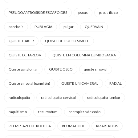
PSEUDOARTROSIS DE ESCAFOIDES
psoas
psoas iliaco
psoriasis
PUBLAGIA
pulgar
QUERVAIN
QUISTE BAKER
QUISTE DE HUESO SIMPLE
QUISTE DE TARLOV
QUISTE EN COLUMNA LUMBOSACRA
Quiste gangloniar
QUISTE OSEO
quiste sinovial
Quiste sinovial (ganglión)
QUISTE UNICAMERAL
RADIAL
radiculopatia
radiculopatia cervical
radiculopatia lumbar
raquitismo
recurvatum
reemplazo de codo
REEMPLAZO DE RODILLA
REUMATOIDE
RIZARTROSIS