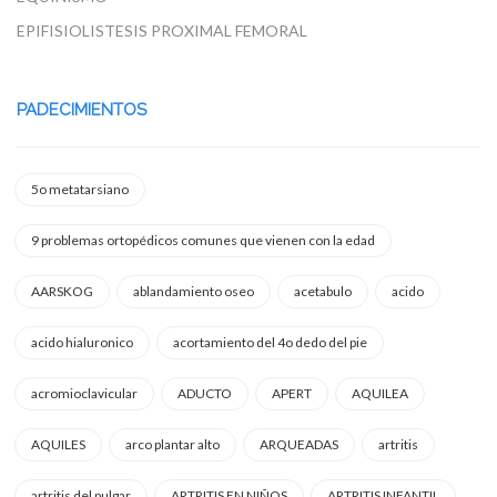
EPIFISIOLISTESIS PROXIMAL FEMORAL
PADECIMIENTOS
5o metatarsiano
9 problemas ortopédicos comunes que vienen con la edad
AARSKOG
ablandamiento oseo
acetabulo
acido
acido hialuronico
acortamiento del 4o dedo del pie
acromioclavicular
ADUCTO
APERT
AQUILEA
AQUILES
arco plantar alto
ARQUEADAS
artritis
artritis del pulgar
ARTRITIS EN NIÑOS
ARTRITIS INFANTIL