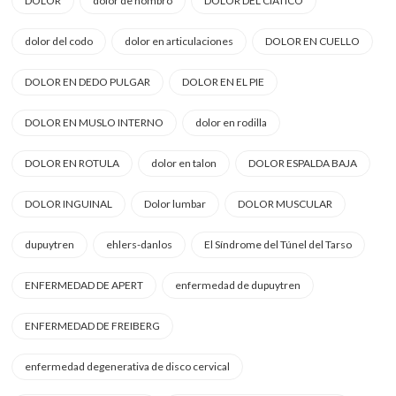
DOLOR
dolor de hombro
DOLOR DEL CIATICO
dolor del codo
dolor en articulaciones
DOLOR EN CUELLO
DOLOR EN DEDO PULGAR
DOLOR EN EL PIE
DOLOR EN MUSLO INTERNO
dolor en rodilla
DOLOR EN ROTULA
dolor en talon
DOLOR ESPALDA BAJA
DOLOR INGUINAL
Dolor lumbar
DOLOR MUSCULAR
dupuytren
ehlers-danlos
El Síndrome del Túnel del Tarso
ENFERMEDAD DE APERT
enfermedad de dupuytren
ENFERMEDAD DE FREIBERG
enfermedad degenerativa de disco cervical