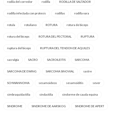
rodila del corredor
rodilla
RODILLA DE SALTADOR
rodilla infectada con protesis
rodillas
rodilla vara
rotula
rotuliano
ROTURA
rotura de biceps
rotura del biceps
ROTURA DEL PECTORAL
RUPTURA
ruptura del biceps
RUPTURA DEL TENDON DE AQUILES
sacralgia
SACRO
SACROILEITIS
SARCOMA
SARCOMA DE EWING
SARCOMA SINOVIAL
sastre
SCHWANNOMA
sesamoideos
sesamoiditis
sever
simbraquidactilia
sindactilia
sindorme de cauda equina
SINDROME
SINDROME DE AARSKOG
SINDROME DE APERT