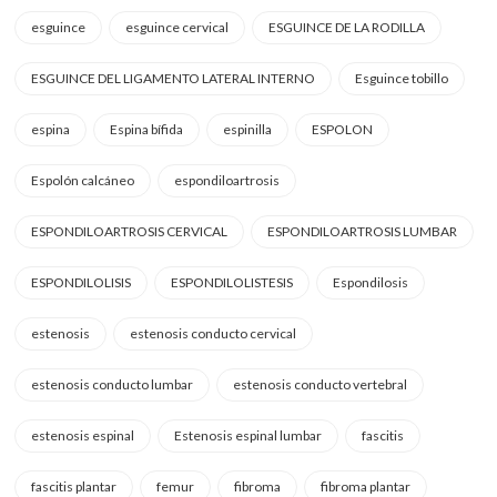
esguince
esguince cervical
ESGUINCE DE LA RODILLA
ESGUINCE DEL LIGAMENTO LATERAL INTERNO
Esguince tobillo
espina
Espina bífida
espinilla
ESPOLON
Espolón calcáneo
espondiloartrosis
ESPONDILOARTROSIS CERVICAL
ESPONDILOARTROSIS LUMBAR
ESPONDILOLISIS
ESPONDILOLISTESIS
Espondilosis
estenosis
estenosis conducto cervical
estenosis conducto lumbar
estenosis conducto vertebral
estenosis espinal
Estenosis espinal lumbar
fascitis
fascitis plantar
femur
fibroma
fibroma plantar