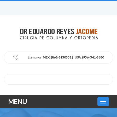
Llámanos
MEX: (868)8130351
|
USA: (956) 341-3680
MENU