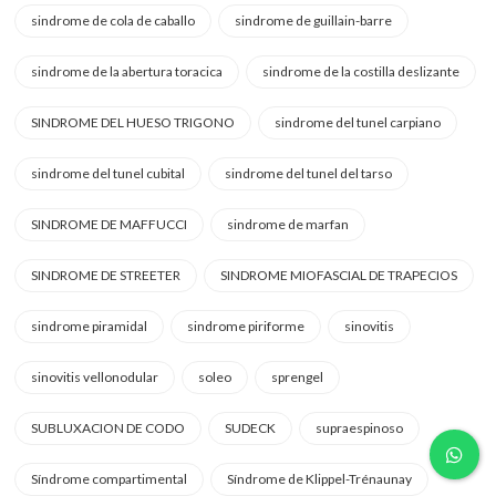
sindrome de cola de caballo
sindrome de guillain-barre
sindrome de la abertura toracica
sindrome de la costilla deslizante
SINDROME DEL HUESO TRIGONO
sindrome del tunel carpiano
sindrome del tunel cubital
sindrome del tunel del tarso
SINDROME DE MAFFUCCI
sindrome de marfan
SINDROME DE STREETER
SINDROME MIOFASCIAL DE TRAPECIOS
sindrome piramidal
sindrome piriforme
sinovitis
sinovitis vellonodular
soleo
sprengel
SUBLUXACION DE CODO
SUDECK
supraespinoso
Síndrome compartimental
Síndrome de Klippel-Trénaunay