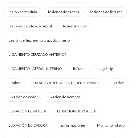
lesion en medula
lesiones de cadera
lesiones de lisfranc
lesiones del plexo braquial
lesion medular
Lesión del ligamento cruzado anterior
LIGAMENTO CRUZADO ANTERIOR
LIGAMENTO LATERAL INTERNO
lisfranc
lou gehrig
lumbar
LUXACIION RECURRENTE DEL HOMBRO
luxacion
luxacion de codo
luxacion de hombro
LUXACION DE PATELA
LUXACION DE ROTULA
LUXACIÓN DE CADERA
malformaciones
Manguito rotador