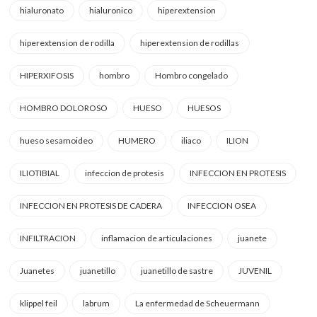
hialuronato
hialuronico
hiperextension
hiperextension de rodilla
hiperextension de rodillas
HIPERXIFOSIS
hombro
Hombro congelado
HOMBRO DOLOROSO
HUESO
HUESOS
hueso sesamoideo
HUMERO
iliaco
ILION
ILIOTIBIAL
infeccion de protesis
INFECCION EN PROTESIS
INFECCION EN PROTESIS DE CADERA
INFECCION OSEA
INFILTRACION
inflamacion de articulaciones
juanete
Juanetes
juanetillo
juanetillo de sastre
JUVENIL
klippel feil
labrum
La enfermedad de Scheuermann