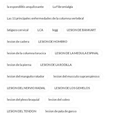
la espondilitis anquilosante
La Fibromialgia
Las 11 principales enfermedades de la columna vertebral
latigazo cervical
LCA
legg
LESION DE BANKART
lesion de cadera
LESION DE HOMBRO
lesion de la columna toracica
LESION DE LA MEDULA ESPINAL
lesion de la pierna
LESION DE LA RODILLA
lesion del manguito rotador
lesion del musculo supraespinoso
LESION DEL NERVIO RADIAL
LESION DE LOS GEMELOS
lesion del plexo braquial
lesion del soleo
LESION DEL TENDON
lesion de pata de ganso