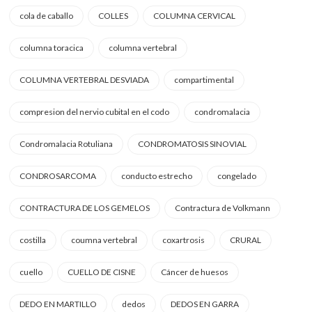
cola de caballo
COLLES
COLUMNA CERVICAL
columna toracica
columna vertebral
COLUMNA VERTEBRAL DESVIADA
compartimental
compresion del nervio cubital en el codo
condromalacia
Condromalacia Rotuliana
CONDROMATOSIS SINOVIAL
CONDROSARCOMA
conducto estrecho
congelado
CONTRACTURA DE LOS GEMELOS
Contractura de Volkmann
costilla
coumna vertebral
coxartrosis
CRURAL
cuello
CUELLO DE CISNE
Cáncer de huesos
DEDO EN MARTILLO
dedos
DEDOS EN GARRA