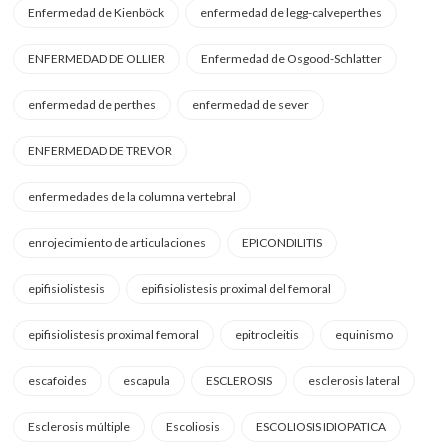
Enfermedad de Kienböck
enfermedad de legg-calveperthes
ENFERMEDAD DE OLLIER
Enfermedad de Osgood-Schlatter
enfermedad de perthes
enfermedad de sever
ENFERMEDAD DE TREVOR
enfermedades de la columna vertebral
enrojecimiento de articulaciones
EPICONDILITIS
epifisiolistesis
epifisiolistesis proximal del femoral
epifisiolistesis proximal femoral
epitrocleitis
equinismo
escafoides
escapula
ESCLEROSIS
esclerosis lateral
Esclerosis múltiple
Escoliosis
ESCOLIOSIS IDIOPATICA