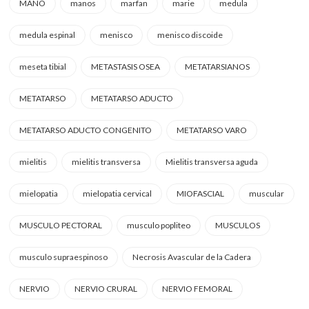
MANO
manos
marfan
marie
medula
medula espinal
menisco
menisco discoide
meseta tibial
METASTASIS OSEA
METATARSIANOS
METATARSO
METATARSO ADUCTO
METATARSO ADUCTO CONGENITO
METATARSO VARO
mielitis
mielitis transversa
Mielitis transversa aguda
mielopatia
mielopatia cervical
MIOFASCIAL
muscular
MUSCULO PECTORAL
musculo popliteo
MUSCULOS
musculo supraespinoso
Necrosis Avascular de la Cadera
NERVIO
NERVIO CRURAL
NERVIO FEMORAL