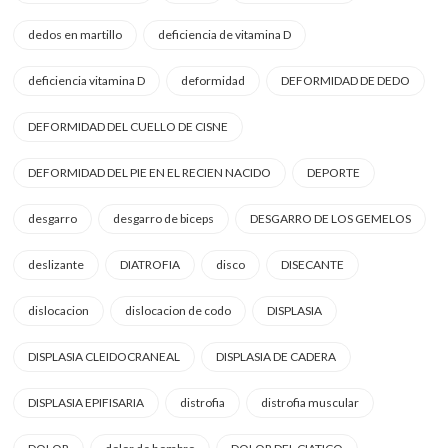
dedos en martillo
deficiencia de vitamina D
deficiencia vitamina D
deformidad
DEFORMIDAD DE DEDO
DEFORMIDAD DEL CUELLO DE CISNE
DEFORMIDAD DEL PIE EN EL RECIEN NACIDO
DEPORTE
desgarro
desgarro de biceps
DESGARRO DE LOS GEMELOS
deslizante
DIATROFIA
disco
DISECANTE
dislocacion
dislocacion de codo
DISPLASIA
DISPLASIA CLEIDOCRANEAL
DISPLASIA DE CADERA
DISPLASIA EPIFISARIA
distrofia
distrofia muscular